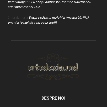
Radu Mungiu
Cu Sfinții odihnește Doamne sufletul nou
la
adormitei roabei Tale…
Despre păcatul malahiei (masturbării) şi
Crina Marina
la
onaniei (pazei de a nu avea copii)
DESPRE NOI