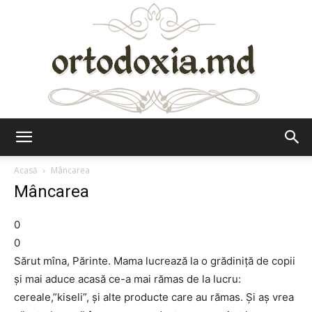
Ortodoxia.md
Acasă
Mâncarea
Mâncarea
0
0
Sărut mîna, Părinte. Mama lucrează la o grădiniță de copii
și mai aduce acasă ce-a mai rămas de la lucru:
cereale,”kiseli”, și alte producte care au rămas. Și aș vrea