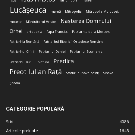
Iisus
Ilarion Boian
Israel
Lucășeuca
mamă
Mitropolia
Mitropolia Moldovei;
Nașterea Domnului
moarte
Mântuitorul Hristos
Orhei
ortodoxia
Papa Francisc
Patriarhia de la Moscova
Patriarhia Română
Patriarhul Bisericii Ortodoxe Române
Patriarhul Chiril
Patriarhul Daniel
Patriarhul Ecumenic
Predica
Patriarhul Kirill
pictura
Preot Iulian Rață
Sfaturi duhovnicești;
Sinaxa
Școală
CATEGORIE POPULARĂ
Stiri
4086
Articole preluate
1645