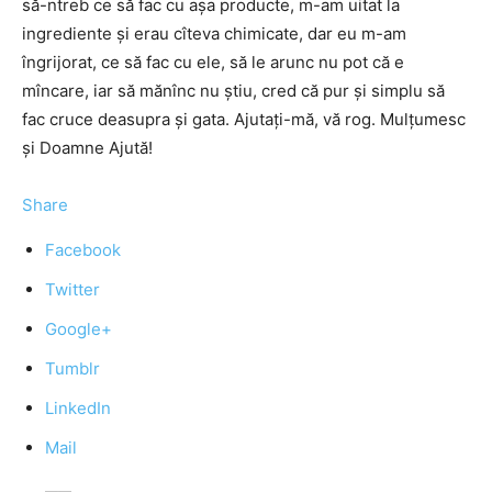
să-ntreb ce să fac cu așa producte, m-am uitat la
ingrediente și erau cîteva chimicate, dar eu m-am
îngrijorat, ce să fac cu ele, să le arunc nu pot că e
mîncare, iar să mănînc nu știu, cred că pur și simplu să
fac cruce deasupra și gata. Ajutați-mă, vă rog. Mulțumesc
și Doamne Ajută!
Share
Facebook
Twitter
Google+
Tumblr
LinkedIn
Mail