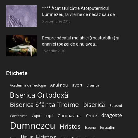
**** Acatistul către Atotputernicul
Dumnezeu, la vreme de necaz sau de...
5 octombrie 2010
Despre păcatul malahiei (masturbării) şi
onaniei (pazei de a nu avea...
15 aprilie 2010
Etichete
Anul nou
avort
Academia de Teologie
Biserica
Biserica Ortodoxă
Biserica Sfânta Treime
biserică
Botezul
dragoste
copil
Coronavirus
Cruce
Conferință
Copii
Dumnezeu
Hristos
Icoana
Ierusalim
Iisus Hristos