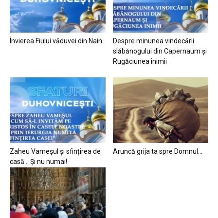
Învierea Fiului văduvei din Nain
Despre minunea vindecării
slăbănogului din Capernaum și
Rugăciunea inimii
Zaheu Vameșul și sfințirea de
Aruncă grija ta spre Domnul…
casă… Și nu numai!