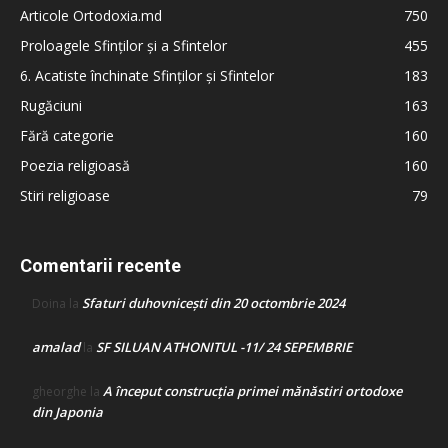
Articole Ortodoxia.md
750
Proloagele Sfinților și a Sfintelor
455
6. Acatiste închinate Sfinților și Sfintelor
183
Rugăciuni
163
Fără categorie
160
Poezia religioasă
160
Stiri religioase
79
Comentarii recente
Sfaturi duhovnicești din 20 octombrie 2024
Doina
la
amalad
SF SILUAN ATHONITUL -11/ 24 SEPEMBRIE
la
A început construcţia primei mănăstiri ortodoxe
gheorghe
la
din Japonia