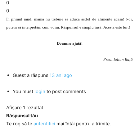
0
0
În primul rând, mama nu trebuie să aducă astfel de alimente acasă! Noi,
putem să interpretăm cum voim. Răspunsul e simplu însă: Acesta este furt!
Doamne ajută!
Preot Iulian Rață
Guest
a răspuns
13 ani ago
You must
login
to post comments
Afișare 1 rezultat
Răspunsul tău
Te rog să te
autentifici
mai întâi pentru a trimite.