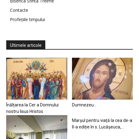
Biserica Sfinta Treime
Contacte
Profețiile timpului
Ultimele articole
Înălțarea la Cer a Domnului
Dumnezeu…
nostru Iisus Hristos
Marșul pentru viață la cea de-a
II-a ediție în s. Lucășeuca,...