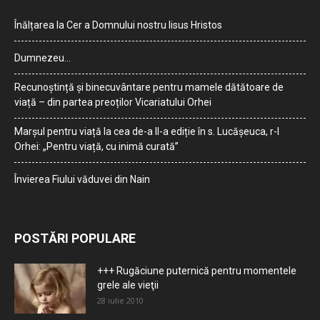
Înălțarea la Cer a Domnului nostru Iisus Hristos
Dumnezeu…
Recunoștință și binecuvântare pentru mamele dătătoare de
viață – din partea preoților Vicariatului Orhei
Marșul pentru viață la cea de-a II-a ediție în s. Lucășeuca, r-l
Orhei: „Pentru viață, cu inimă curată”
Învierea Fiului văduvei din Nain
POSTĂRI POPULARE
+++ Rugăciune puternică pentru momentele
grele ale vieţii
28 iulie 2010