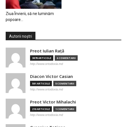
Ziua Învierii, să ne luminăm
popoare…
Autorii noștri
Preot Iulian Raţă
3878 ARTICOLE
6 COMENTARII
http://www.ortodoxia.md
Diacon Victor Casian
581 ARTICOLE
5 COMENTARII
http://www.ortodoxia.md
Preot Victor Mihalachi
210 ARTICOLE
1 COMENTARII
http://www.ortodoxia.md