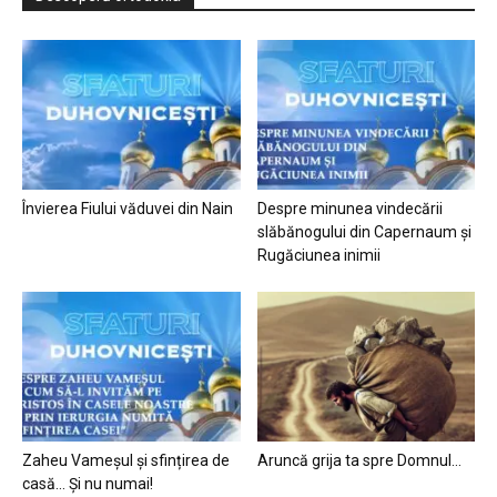
Învierea Fiului văduvei din Nain
Despre minunea vindecării
slăbănogului din Capernaum și
Rugăciunea inimii
Zaheu Vameșul și sfințirea de
Aruncă grija ta spre Domnul…
casă… Și nu numai!