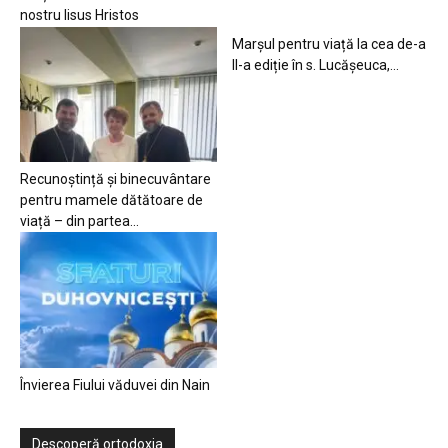
nostru Iisus Hristos
Marșul pentru viață la cea de-a
II-a ediție în s. Lucășeuca,...
Recunoștință și binecuvântare
pentru mamele dătătoare de
viață – din partea...
Învierea Fiului văduvei din Nain
Descoperă ortodoxia