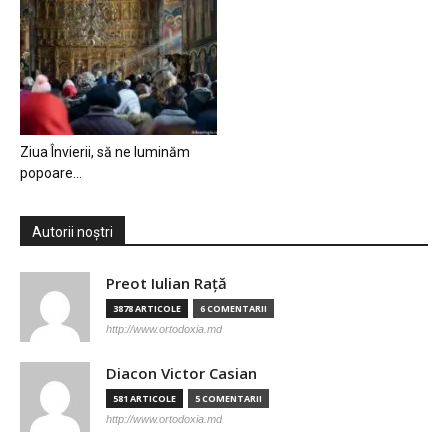
Ziua Învierii, să ne luminăm
popoare…
Autorii noștri
Preot Iulian Raţă
3878 ARTICOLE
6 COMENTARII
http://www.ortodoxia.md
Diacon Victor Casian
581 ARTICOLE
5 COMENTARII
http://www.ortodoxia.md