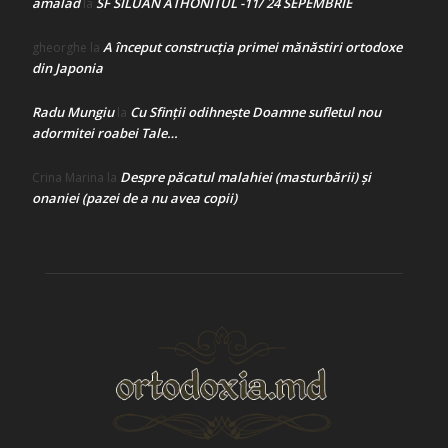
amalad
SF SILUAN ATHONITUL -11/ 24 SEPEMBRIE
la
A început construcţia primei mănăstiri ortodoxe
gheorghe
la
din Japonia
Radu Mungiu
Cu Sfinții odihnește Doamne sufletul nou
la
adormitei roabei Tale…
Despre păcatul malahiei (masturbării) şi
Crina Marina
la
onaniei (pazei de a nu avea copii)