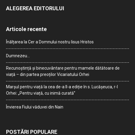
ALEGEREA EDITORULUI
Articole recente
Înălțarea la Cer a Domnului nostru Iisus Hristos
Dumnezeu…
Recunoștință și binecuvântare pentru mamele dătătoare de
viață – din partea preoților Vicariatului Orhei
Marșul pentru viață la cea de-a II-a ediție în s. Lucășeuca, r-l
Orhei: „Pentru viață, cu inimă curată”
Învierea Fiului văduvei din Nain
POSTĂRI POPULARE