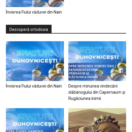
Învierea Fiului văduvei din Nain
Descoperă ortodoxia
Învierea Fiului văduvei din Nain
Despre minunea vindecării
slăbănogului din Capernaum și
Rugăciunea inimii