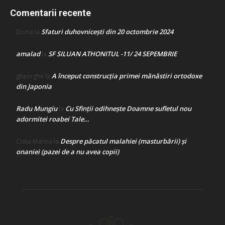
Comentarii recente
Sfaturi duhovnicești din 20 octombrie 2024
Doina
la
amalad
SF SILUAN ATHONITUL -11/ 24 SEPEMBRIE
la
A început construcţia primei mănăstiri ortodoxe
gheorghe
la
din Japonia
Radu Mungiu
Cu Sfinții odihnește Doamne sufletul nou
la
adormitei roabei Tale…
Despre păcatul malahiei (masturbării) şi
Crina Marina
la
onaniei (pazei de a nu avea copii)