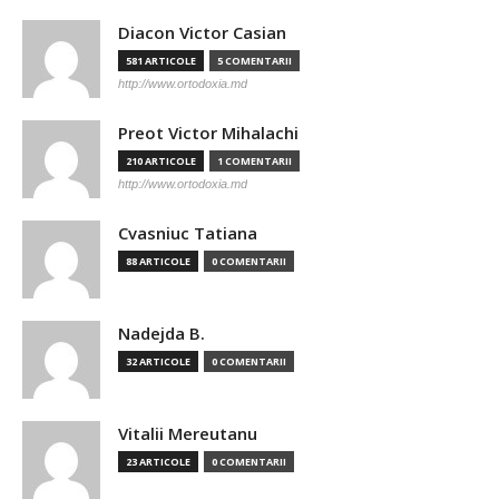
Diacon Victor Casian
581 ARTICOLE
5 COMENTARII
http://www.ortodoxia.md
Preot Victor Mihalachi
210 ARTICOLE
1 COMENTARII
http://www.ortodoxia.md
Cvasniuc Tatiana
88 ARTICOLE
0 COMENTARII
Nadejda B.
32 ARTICOLE
0 COMENTARII
Vitalii Mereutanu
23 ARTICOLE
0 COMENTARII