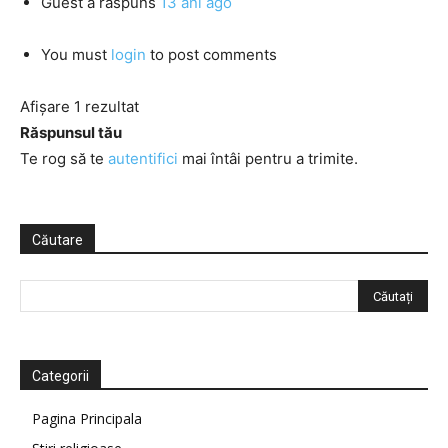
Guest
a răspuns
13 ani ago
You must
login
to post comments
Afișare 1 rezultat
Răspunsul tău
Te rog să te
autentifici
mai întâi pentru a trimite.
Căutare
Categorii
Pagina Principala