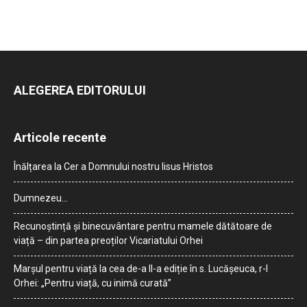
ALEGEREA EDITORULUI
Articole recente
Înălțarea la Cer a Domnului nostru Iisus Hristos
Dumnezeu…
Recunoștință și binecuvântare pentru mamele dătătoare de
viață – din partea preoților Vicariatului Orhei
Marșul pentru viață la cea de-a II-a ediție în s. Lucășeuca, r-l
Orhei: „Pentru viață, cu inimă curată”