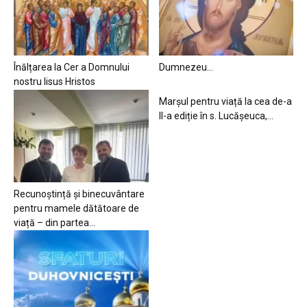
Înălțarea la Cer a Domnului
Dumnezeu…
nostru Iisus Hristos
Marșul pentru viață la cea de-a
II-a ediție în s. Lucășeuca,...
Recunoștință și binecuvântare
pentru mamele dătătoare de
viață – din partea...