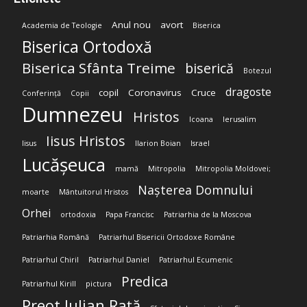
Anul nou
avort
Academia de Teologie
Biserica
Biserica Ortodoxă
Biserica Sfânta Treime
biserică
Botezul
dragoste
copil
Coronavirus
Cruce
Conferință
Copii
Dumnezeu
Hristos
Icoana
Ierusalim
Iisus Hristos
Iisus
Ilarion Boian
Israel
Lucășeuca
mamă
Mitropolia
Mitropolia Moldovei;
Nașterea Domnului
moarte
Mântuitorul Hristos
Orhei
ortodoxia
Papa Francisc
Patriarhia de la Moscova
Patriarhia Română
Patriarhul Bisericii Ortodoxe Române
Patriarhul Chiril
Patriarhul Daniel
Patriarhul Ecumenic
Predica
Patriarhul Kirill
pictura
Preot Iulian Rață