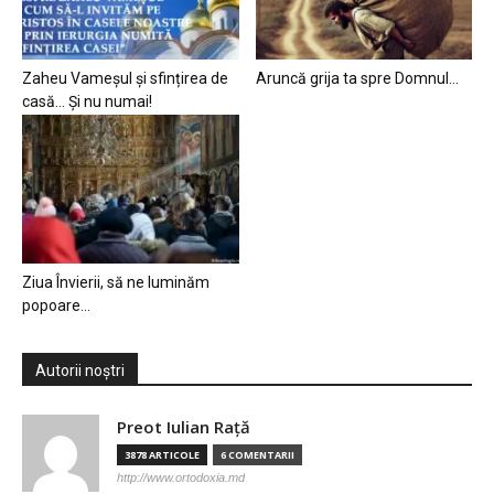
Zaheu Vameșul și sfințirea de
Aruncă grija ta spre Domnul…
casă… Și nu numai!
Ziua Învierii, să ne luminăm
popoare…
Autorii noștri
Preot Iulian Raţă
3878 ARTICOLE
6 COMENTARII
http://www.ortodoxia.md