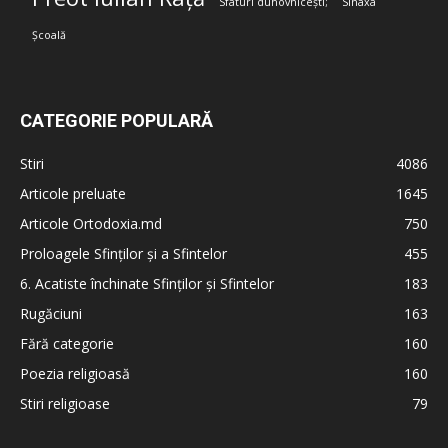
Sfaturi duhovnicești;
Sinaxa
Școală
CATEGORIE POPULARĂ
Stiri
4086
Articole preluate
1645
Articole Ortodoxia.md
750
Proloagele Sfinților și a Sfintelor
455
6. Acatiste închinate Sfinților și Sfintelor
183
Rugăciuni
163
Fără categorie
160
Poezia religioasă
160
Stiri religioase
79