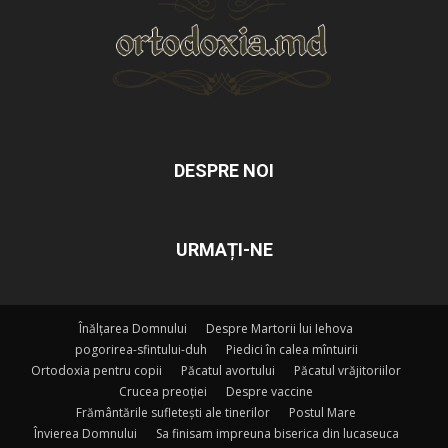
DESPRE NOI
URMAȚI-NE
Înălțarea Domnului
Despre Martorii lui Iehova
pogorirea-sfintului-duh
Piedici în calea mîntuirii
Ortodoxia pentru copii
Păcatul avortului
Păcatul vrăjitoriilor
Crucea preoției
Despre vaccine
Frământările sufletești ale tinerilor
Postul Mare
Învierea Domnului
Sa finisam impreuna biserica din lucaseuca