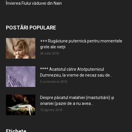
Învierea Fiului văduvei din Nain
POSTĂRI POPULARE
+++ Rugăciune puternică pentru momentele
grele ale vieţii
28 iulie 2010
**** Acatistul către Atotputernicul
Dumnezeu, la vreme de necaz sau de...
5 octombrie 2010
Despre păcatul malahiei (masturbării) şi
onaniei (pazei de a nu avea...
15 aprilie 2010
Etichete