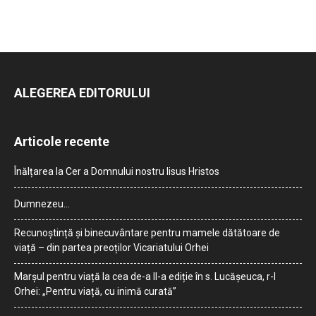
ALEGEREA EDITORULUI
Articole recente
Înălțarea la Cer a Domnului nostru Iisus Hristos
Dumnezeu…
Recunoștință și binecuvântare pentru mamele dătătoare de
viață – din partea preoților Vicariatului Orhei
Marșul pentru viață la cea de-a II-a ediție în s. Lucășeuca, r-l
Orhei: „Pentru viață, cu inimă curată”