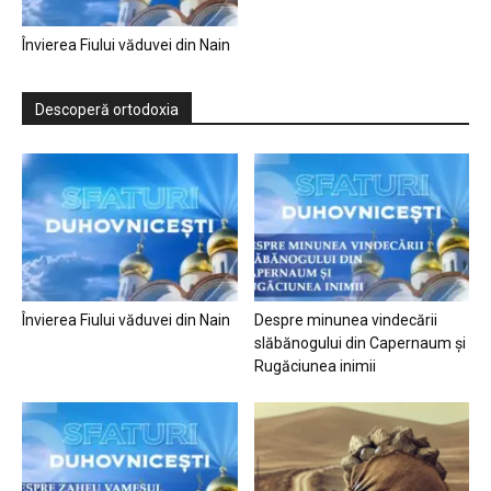
Învierea Fiului văduvei din Nain
Descoperă ortodoxia
Învierea Fiului văduvei din Nain
Despre minunea vindecării
slăbănogului din Capernaum și
Rugăciunea inimii