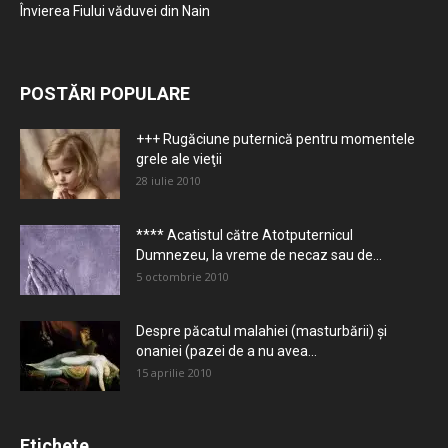
Învierea Fiului văduvei din Nain
POSTĂRI POPULARE
+++ Rugăciune puternică pentru momentele
grele ale vieţii
28 iulie 2010
**** Acatistul către Atotputernicul
Dumnezeu, la vreme de necaz sau de...
5 octombrie 2010
Despre păcatul malahiei (masturbării) şi
onaniei (pazei de a nu avea...
15 aprilie 2010
Etichete