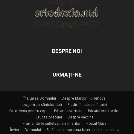
DESPRE NOI
URMAȚI-NE
Înălțarea Domnului
Despre Martorii lui Iehova
pogorirea-sfintului-duh
Piedici în calea mîntuirii
Ortodoxia pentru copii
Păcatul avortului
Păcatul vrăjitoriilor
Crucea preoției
Despre vaccine
Frământările sufletești ale tinerilor
Postul Mare
Învierea Domnului
Sa finisam impreuna biserica din lucaseuca