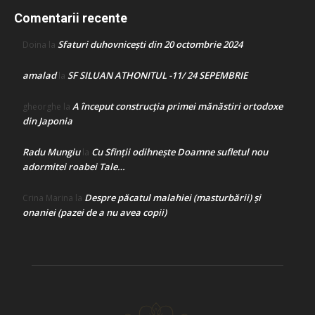
Comentarii recente
Sfaturi duhovnicești din 20 octombrie 2024
Doina
la
amalad
SF SILUAN ATHONITUL -11/ 24 SEPEMBRIE
la
A început construcţia primei mănăstiri ortodoxe
gheorghe
la
din Japonia
Radu Mungiu
Cu Sfinții odihnește Doamne sufletul nou
la
adormitei roabei Tale…
Despre păcatul malahiei (masturbării) şi
Crina Marina
la
onaniei (pazei de a nu avea copii)