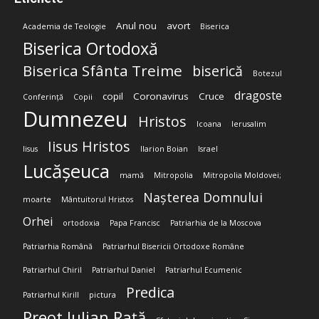
Anul nou
avort
Academia de Teologie
Biserica
Biserica Ortodoxă
Biserica Sfânta Treime
biserică
Botezul
dragoste
copil
Coronavirus
Cruce
Conferință
Copii
Dumnezeu
Hristos
Icoana
Ierusalim
Iisus Hristos
Iisus
Ilarion Boian
Israel
Lucășeuca
mamă
Mitropolia
Mitropolia Moldovei;
Nașterea Domnului
moarte
Mântuitorul Hristos
Orhei
ortodoxia
Papa Francisc
Patriarhia de la Moscova
Patriarhia Română
Patriarhul Bisericii Ortodoxe Române
Patriarhul Chiril
Patriarhul Daniel
Patriarhul Ecumenic
Predica
Patriarhul Kirill
pictura
Preot Iulian Rață