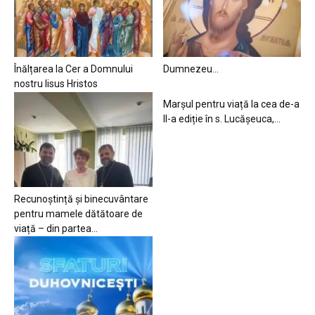
Înălțarea la Cer a Domnului
Dumnezeu…
nostru Iisus Hristos
Marșul pentru viață la cea de-a
II-a ediție în s. Lucășeuca,...
Recunoștință și binecuvântare
pentru mamele dătătoare de
viață – din partea...