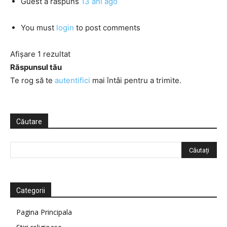
Guest
a răspuns
13 ani ago
You must
login
to post comments
Afișare 1 rezultat
Răspunsul tău
Te rog să te
autentifici
mai întâi pentru a trimite.
Căutare
Categorii
Pagina Principala