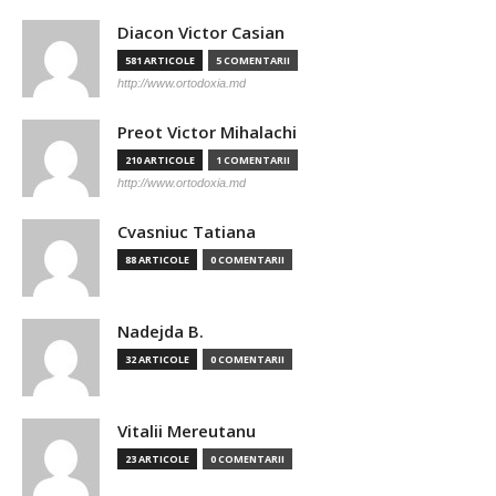
Diacon Victor Casian
581 ARTICOLE
5 COMENTARII
http://www.ortodoxia.md
Preot Victor Mihalachi
210 ARTICOLE
1 COMENTARII
http://www.ortodoxia.md
Cvasniuc Tatiana
88 ARTICOLE
0 COMENTARII
Nadejda B.
32 ARTICOLE
0 COMENTARII
Vitalii Mereutanu
23 ARTICOLE
0 COMENTARII