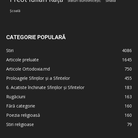
Sfaturi duhovnicești;
Sinaxa
Școală
CATEGORIE POPULARĂ
Stiri
4086
Articole preluate
1645
Articole Ortodoxia.md
750
Proloagele Sfinților și a Sfintelor
455
6. Acatiste închinate Sfinților și Sfintelor
183
Rugăciuni
163
Fără categorie
160
Poezia religioasă
160
Stiri religioase
79