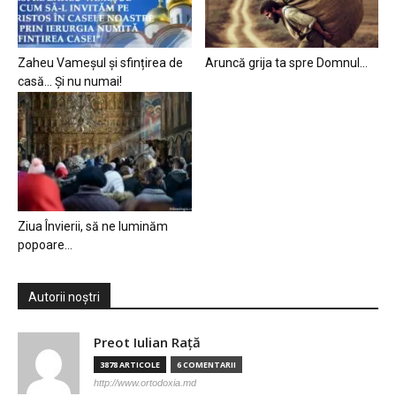
Zaheu Vameșul și sfințirea de
Aruncă grija ta spre Domnul…
casă… Și nu numai!
Ziua Învierii, să ne luminăm
popoare…
Autorii noștri
Preot Iulian Raţă
3878 ARTICOLE
6 COMENTARII
http://www.ortodoxia.md