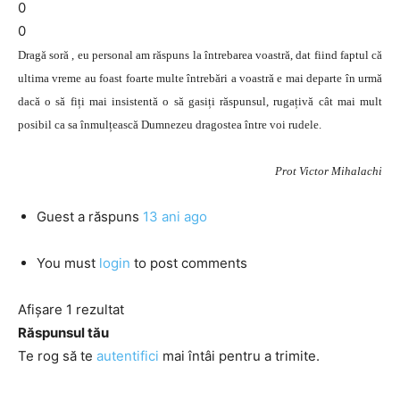
0
0
Dragă soră , eu personal am răspuns la întrebarea voastră, dat fiind faptul că
ultima vreme au foast foarte multe întrebări a voastră e mai departe în urmă
dacă o să fiți mai insistentă o să gasiți răspunsul, rugațivă cât mai mult
posibil ca sa înmulțească Dumnezeu dragostea între voi rudele.
Prot Victor Mihalachi
Guest
a răspuns
13 ani ago
You must
login
to post comments
Afișare 1 rezultat
Răspunsul tău
Te rog să te
autentifici
mai întâi pentru a trimite.