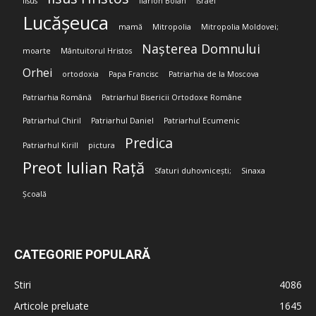
Iisus
Ilarion Boian
Israel
Lucășeuca
mamă
Mitropolia
Mitropolia Moldovei;
Nașterea Domnului
moarte
Mântuitorul Hristos
Orhei
ortodoxia
Papa Francisc
Patriarhia de la Moscova
Patriarhia Română
Patriarhul Bisericii Ortodoxe Române
Patriarhul Chiril
Patriarhul Daniel
Patriarhul Ecumenic
Predica
Patriarhul Kirill
pictura
Preot Iulian Rață
Sfaturi duhovnicești;
Sinaxa
Școală
CATEGORIE POPULARĂ
Stiri
4086
Articole preluate
1645