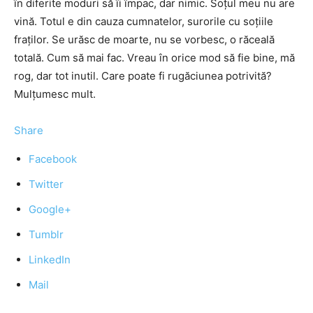
în diferite moduri să îi împac, dar nimic. Soţul meu nu are
vină. Totul e din cauza cumnatelor, surorile cu soţiile
fraţilor. Se urăsc de moarte, nu se vorbesc, o răceală
totală. Cum să mai fac. Vreau în orice mod să fie bine, mă
rog, dar tot inutil. Care poate fi rugăciunea potrivită?
Mulţumesc mult.
Share
Facebook
Twitter
Google+
Tumblr
LinkedIn
Mail