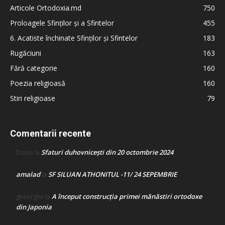
Articole Ortodoxia.md
750
Proloagele Sfinților și a Sfintelor
455
6. Acatiste închinate Sfinților și Sfintelor
183
Rugăciuni
163
Fără categorie
160
Poezia religioasă
160
Stiri religioase
79
Comentarii recente
Sfaturi duhovnicești din 20 octombrie 2024
Doina
la
amalad
SF SILUAN ATHONITUL -11/ 24 SEPEMBRIE
la
A început construcţia primei mănăstiri ortodoxe
gheorghe
la
din Japonia