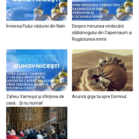
Învierea Fiului văduvei din Nain
Despre minunea vindecării
slăbănogului din Capernaum și
Rugăciunea inimii
Zaheu Vameșul și sfințirea de
Aruncă grija ta spre Domnul…
casă… Și nu numai!