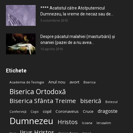
**** Acatistul către Atotputernicul
Dumnezeu, la vreme de necaz sau de...
5 octombrie 2010
Despre păcatul malahiei (masturbării) şi
onaniei (pazei de a nu avea...
15 aprilie 2010
Etichete
Anul nou
avort
Academia de Teologie
Biserica
Biserica Ortodoxă
Biserica Sfânta Treime
biserică
Botezul
dragoste
copil
Coronavirus
Cruce
Conferință
Copii
Dumnezeu
Hristos
Icoana
Ierusalim
Iisus Hristos