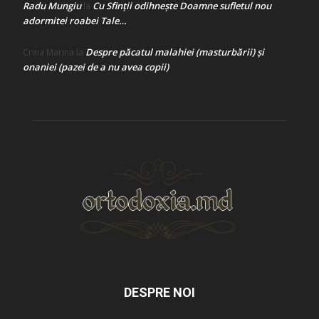
Radu Mungiu
Cu Sfinții odihnește Doamne sufletul nou
la
adormitei roabei Tale…
Despre păcatul malahiei (masturbării) şi
Crina Marina
la
onaniei (pazei de a nu avea copii)
DESPRE NOI