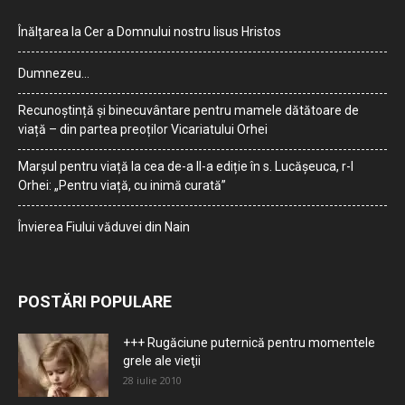
Înălțarea la Cer a Domnului nostru Iisus Hristos
Dumnezeu…
Recunoștință și binecuvântare pentru mamele dătătoare de
viață – din partea preoților Vicariatului Orhei
Marșul pentru viață la cea de-a II-a ediție în s. Lucășeuca, r-l
Orhei: „Pentru viață, cu inimă curată”
Învierea Fiului văduvei din Nain
POSTĂRI POPULARE
+++ Rugăciune puternică pentru momentele
grele ale vieţii
28 iulie 2010