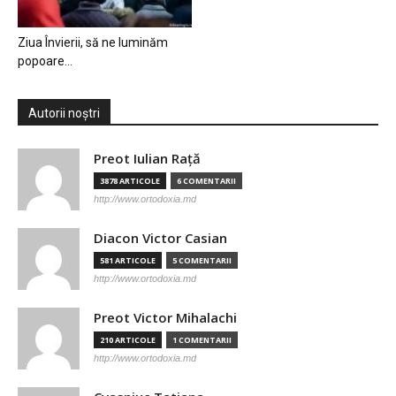
Ziua Învierii, să ne luminăm
popoare…
Autorii noștri
Preot Iulian Raţă
3878 ARTICOLE
6 COMENTARII
http://www.ortodoxia.md
Diacon Victor Casian
581 ARTICOLE
5 COMENTARII
http://www.ortodoxia.md
Preot Victor Mihalachi
210 ARTICOLE
1 COMENTARII
http://www.ortodoxia.md