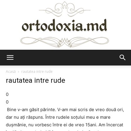
Ortodoxia.md
Acasă
rautatea intre rude
rautatea intre rude
0
0
Bine v-am găsit părinte. V-am mai scris de vreo două ori,
dar nu aţi răspuns. Între rudele soţului meu e mare
duşmănie, nu vorbesc între ei de vreo 15ani. Am încercat