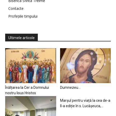
Biserica Sfinta Treime
Contacte
Profețiile timpului
Ultimele articole
Înălțarea la Cer a Domnului
Dumnezeu…
nostru Iisus Hristos
Marșul pentru viață la cea de-a
II-a ediție în s. Lucășeuca,...