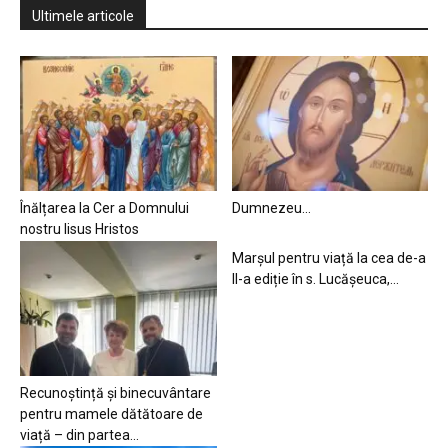
Ultimele articole
Înălțarea la Cer a Domnului
Dumnezeu…
nostru Iisus Hristos
Marșul pentru viață la cea de-a
II-a ediție în s. Lucășeuca,...
Recunoștință și binecuvântare
pentru mamele dătătoare de
viață – din partea...