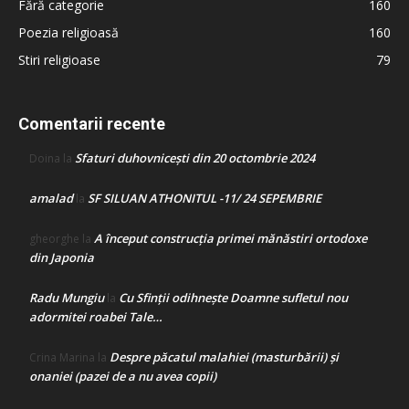
Fără categorie
160
Poezia religioasă
160
Stiri religioase
79
Comentarii recente
Sfaturi duhovnicești din 20 octombrie 2024
Doina
la
amalad
SF SILUAN ATHONITUL -11/ 24 SEPEMBRIE
la
A început construcţia primei mănăstiri ortodoxe
gheorghe
la
din Japonia
Radu Mungiu
Cu Sfinții odihnește Doamne sufletul nou
la
adormitei roabei Tale…
Despre păcatul malahiei (masturbării) şi
Crina Marina
la
onaniei (pazei de a nu avea copii)