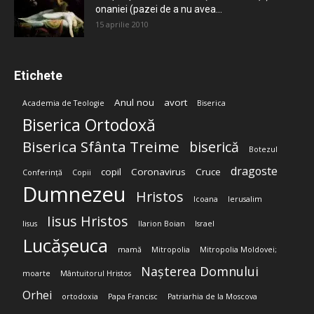
onaniei (pazei de a nu avea...
15 aprilie 2010
Etichete
Anul nou
avort
Academia de Teologie
Biserica
Biserica Ortodoxă
Biserica Sfânta Treime
biserică
Botezul
dragoste
copil
Coronavirus
Cruce
Conferință
Copii
Dumnezeu
Hristos
Icoana
Ierusalim
Iisus Hristos
Iisus
Ilarion Boian
Israel
Lucășeuca
mamă
Mitropolia
Mitropolia Moldovei;
Nașterea Domnului
moarte
Mântuitorul Hristos
Orhei
ortodoxia
Papa Francisc
Patriarhia de la Moscova