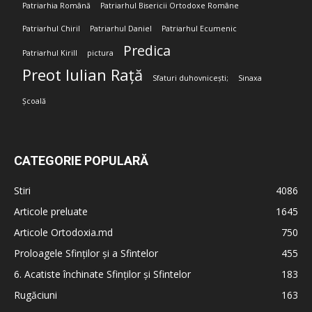
Patriarhia Română
Patriarhul Bisericii Ortodoxe Române
Patriarhul Chiril
Patriarhul Daniel
Patriarhul Ecumenic
Predica
Patriarhul Kirill
pictura
Preot Iulian Rață
Sfaturi duhovnicești;
Sinaxa
Școală
CATEGORIE POPULARĂ
Stiri
4086
Articole preluate
1645
Articole Ortodoxia.md
750
Proloagele Sfinților și a Sfintelor
455
6. Acatiste închinate Sfinților și Sfintelor
183
Rugăciuni
163