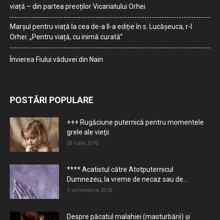
viață – din partea preoților Vicariatului Orhei
Marșul pentru viață la cea de-a II-a ediție în s. Lucășeuca, r-l
Orhei: „Pentru viață, cu inimă curată”
Învierea Fiului văduvei din Nain
POSTĂRI POPULARE
+++ Rugăciune puternică pentru momentele
grele ale vieţii
28 iulie 2010
**** Acatistul către Atotputernicul
Dumnezeu, la vreme de necaz sau de...
5 octombrie 2010
Despre păcatul malahiei (masturbării) şi