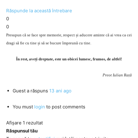
Răspunde la această întrebare
0
0
Presupun că se face spre memorie, respect și aducere aminte că ai vrea ca cei
dragi să fie cu tine și să se bucure împreună cu tine.
În rest, aveți dreptate, este un obicei lumesc, frumos, de altfel!
Preot Iulian Rață
Guest
a răspuns
13 ani ago
You must
login
to post comments
Afișare 1 rezultat
Răspunsul tău