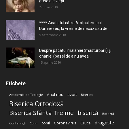
grele ale vieţii
28 iulie 2010
**** Acatistul către Atotputernicul
Dumnezeu, la vreme de necaz sau de...
5 octombrie 2010
Despre păcatul malahiei (masturbării) şi
onaniei (pazei de a nu avea...
15 aprilie 2010
Etichete
Anul nou
avort
Academia de Teologie
Biserica
Biserica Ortodoxă
Biserica Sfânta Treime
biserică
Botezul
dragoste
copil
Coronavirus
Cruce
Conferință
Copii