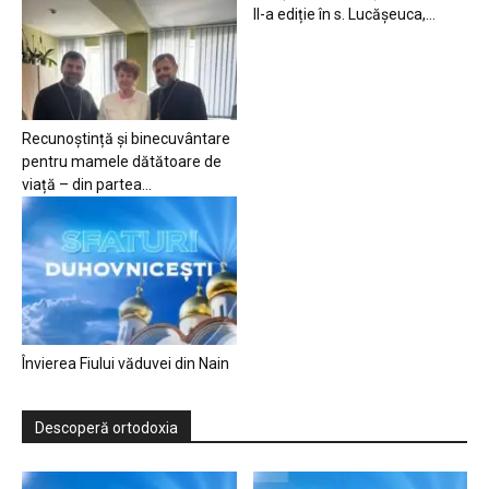
II-a ediție în s. Lucășeuca,...
Recunoștință și binecuvântare
pentru mamele dătătoare de
viață – din partea...
Învierea Fiului văduvei din Nain
Descoperă ortodoxia