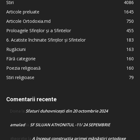
Stiri
4086
Articole preluate
1645
Articole Ortodoxia.md
750
Proloagele Sfinților și a Sfintelor
455
6. Acatiste închinate Sfinților și Sfintelor
183
Rugăciuni
163
Fără categorie
160
Poezia religioasă
160
Stiri religioase
79
Comentarii recente
Sfaturi duhovnicești din 20 octombrie 2024
Doina
la
amalad
SF SILUAN ATHONITUL -11/ 24 SEPEMBRIE
la
A început construcţia primei mănăstiri ortodoxe
gheorghe
la