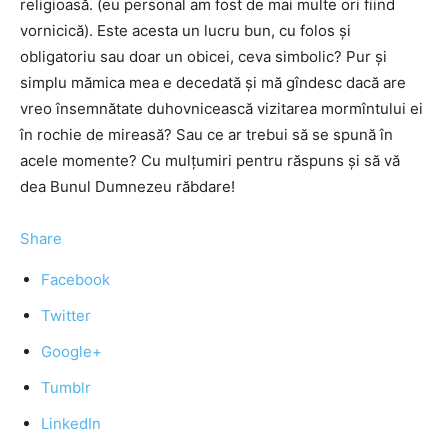
religioasă. (eu personal am fost de mai multe ori fiind
vornicică). Este acesta un lucru bun, cu folos și
obligatoriu sau doar un obicei, ceva simbolic? Pur și
simplu mămica mea e decedată și mă gîndesc dacă are
vreo însemnătate duhovnicească vizitarea mormîntului ei
în rochie de mireasă? Sau ce ar trebui să se spună în
acele momente? Cu mulțumiri pentru răspuns și să vă
dea Bunul Dumnezeu răbdare!
Share
Facebook
Twitter
Google+
Tumblr
LinkedIn