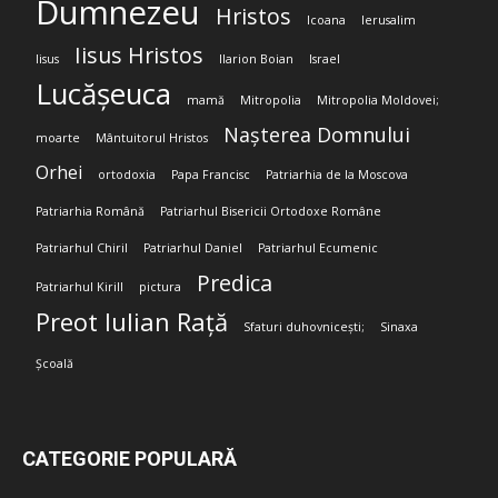
Dumnezeu
Hristos
Icoana
Ierusalim
Iisus Hristos
Iisus
Ilarion Boian
Israel
Lucășeuca
mamă
Mitropolia
Mitropolia Moldovei;
Nașterea Domnului
moarte
Mântuitorul Hristos
Orhei
ortodoxia
Papa Francisc
Patriarhia de la Moscova
Patriarhia Română
Patriarhul Bisericii Ortodoxe Române
Patriarhul Chiril
Patriarhul Daniel
Patriarhul Ecumenic
Predica
Patriarhul Kirill
pictura
Preot Iulian Rață
Sfaturi duhovnicești;
Sinaxa
Școală
CATEGORIE POPULARĂ