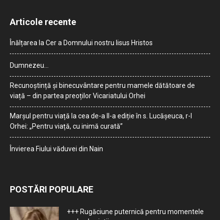
Articole recente
Înălțarea la Cer a Domnului nostru Iisus Hristos
Dumnezeu…
Recunoștință și binecuvântare pentru mamele dătătoare de
viață – din partea preoților Vicariatului Orhei
Marșul pentru viață la cea de-a II-a ediție în s. Lucășeuca, r-l
Orhei: „Pentru viață, cu inimă curată”
Învierea Fiului văduvei din Nain
POSTĂRI POPULARE
+++ Rugăciune puternică pentru momentele