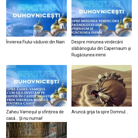
Învierea Fiului văduvei din Nain
Despre minunea vindecării
slăbănogului din Capernaum și
Rugăciunea inimii
Zaheu Vameșul și sfințirea de
Aruncă grija ta spre Domnul…
casă… Și nu numai!