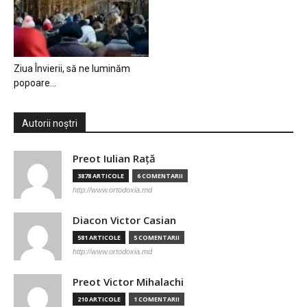
Ziua Învierii, să ne luminăm
popoare…
Autorii noștri
Preot Iulian Raţă
3878 ARTICOLE
6 COMENTARII
http://www.ortodoxia.md
Diacon Victor Casian
581 ARTICOLE
5 COMENTARII
http://www.ortodoxia.md
Preot Victor Mihalachi
210 ARTICOLE
1 COMENTARII