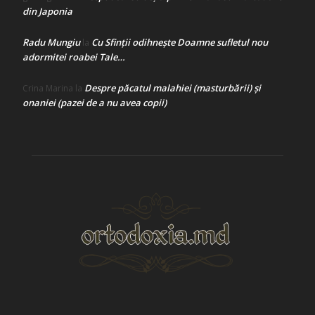
din Japonia
Radu Mungiu
Cu Sfinții odihnește Doamne sufletul nou
la
adormitei roabei Tale…
Despre păcatul malahiei (masturbării) şi
Crina Marina
la
onaniei (pazei de a nu avea copii)