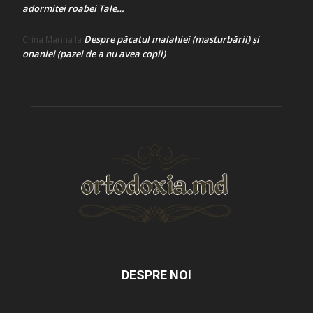
adormitei roabei Tale…
Despre păcatul malahiei (masturbării) şi
Crina Marina
la
onaniei (pazei de a nu avea copii)
DESPRE NOI