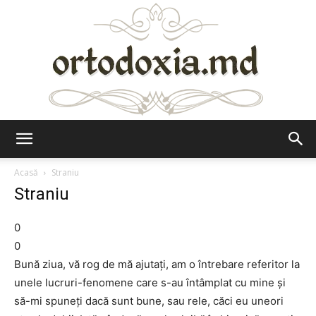
Ortodoxia.md
Acasă
Straniu
Straniu
0
0
Bună ziua, vă rog de mă ajutați, am o întrebare referitor la
unele lucruri-fenomene care s-au întâmplat cu mine și
să-mi spuneți dacă sunt bune, sau rele, căci eu uneori