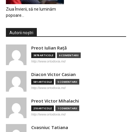
Ziua Învierii, să ne luminăm
popoare…
Autorii noștri
Preot Iulian Raţă
3878 ARTICOLE
6 COMENTARII
http://www.ortodoxia.md
Diacon Victor Casian
581 ARTICOLE
5 COMENTARII
http://www.ortodoxia.md
Preot Victor Mihalachi
210 ARTICOLE
1 COMENTARII
http://www.ortodoxia.md
Cvasniuc Tatiana