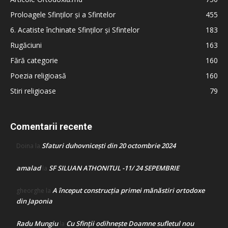
Proloagele Sfinților și a Sfintelor
455
6. Acatiste închinate Sfinților și Sfintelor
183
Rugăciuni
163
Fără categorie
160
Poezia religioasă
160
Stiri religioase
79
Comentarii recente
Sfaturi duhovnicești din 20 octombrie 2024
Doina
la
amalad
SF SILUAN ATHONITUL -11/ 24 SEPEMBRIE
la
A început construcţia primei mănăstiri ortodoxe
gheorghe
la
din Japonia
Radu Mungiu
Cu Sfinții odihnește Doamne sufletul nou
la