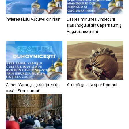
Învierea Fiului văduvei din Nain
Despre minunea vindecării
slăbănogului din Capernaum și
Rugăciunea inimii
Zaheu Vameșul și sfințirea de
Aruncă grija ta spre Domnul…
casă… Și nu numai!