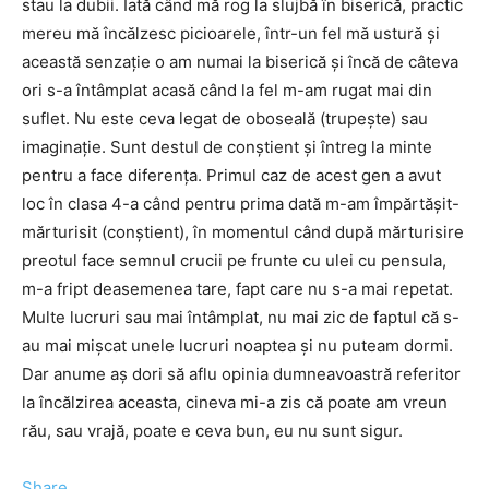
stau la dubii. Iată când mă rog la slujbă în biserică, practic
mereu mă încălzesc picioarele, într-un fel mă ustură și
această senzație o am numai la biserică și încă de câteva
ori s-a întâmplat acasă când la fel m-am rugat mai din
suflet. Nu este ceva legat de oboseală (trupește) sau
imaginație. Sunt destul de conștient și întreg la minte
pentru a face diferența. Primul caz de acest gen a avut
loc în clasa 4-a când pentru prima dată m-am împărtășit-
mărturisit (conștient), în momentul când după mărturisire
preotul face semnul crucii pe frunte cu ulei cu pensula,
m-a fript deasemenea tare, fapt care nu s-a mai repetat.
Multe lucruri sau mai întâmplat, nu mai zic de faptul că s-
au mai mișcat unele lucruri noaptea și nu puteam dormi.
Dar anume aș dori să aflu opinia dumneavoastră referitor
la încălzirea aceasta, cineva mi-a zis că poate am vreun
rău, sau vrajă, poate e ceva bun, eu nu sunt sigur.
Share