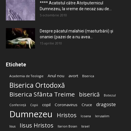
**** Acatistul către Atotputernicul
Dumnezeu, la vreme de necaz sau de...
5 octombrie 2010
Despre păcatul malahiei (masturbării) şi
onaniei (pazei de a nu avea...
15 aprilie 2010
Etichete
Anul nou
avort
Academia de Teologie
Biserica
Biserica Ortodoxă
Biserica Sfânta Treime
biserică
Botezul
dragoste
copil
Coronavirus
Cruce
Conferință
Copii
Dumnezeu
Hristos
Icoana
Ierusalim
Iisus Hristos
Iisus
Ilarion Boian
Israel