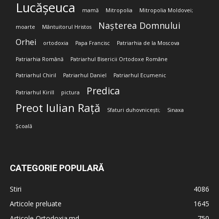
Lucășeuca
mamă
Mitropolia
Mitropolia Moldovei;
Nașterea Domnului
moarte
Mântuitorul Hristos
Orhei
ortodoxia
Papa Francisc
Patriarhia de la Moscova
Patriarhia Română
Patriarhul Bisericii Ortodoxe Române
Patriarhul Chiril
Patriarhul Daniel
Patriarhul Ecumenic
Predica
Patriarhul Kirill
pictura
Preot Iulian Rață
Sfaturi duhovnicești;
Sinaxa
Școală
CATEGORIE POPULARĂ
Stiri
4086
Articole preluate
1645
Articole Ortodoxia.md
750