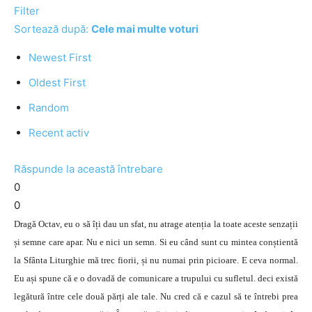
Filter
Sortează după:
Cele mai multe voturi
Newest First
Oldest First
Random
Recent activ
Răspunde la această întrebare
0
0
Dragă Octav, eu o să îți dau un sfat, nu atrage atenția la toate aceste senzații
și semne care apar. Nu e nici un semn. Si eu când sunt cu mintea conștientă
la Sfânta Liturghie mă trec fiorii, și nu numai prin picioare. E ceva normal.
Eu ași spune că e o dovadă de comunicare a trupului cu sufletul. deci există
legătură între cele două părți ale tale. Nu cred că e cazul să te întrebi prea