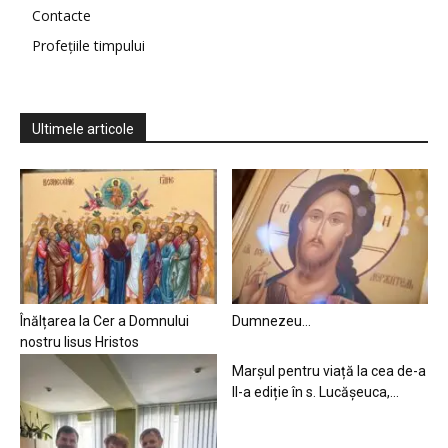
Contacte
Profețiile timpului
Ultimele articole
Înălțarea la Cer a Domnului
Dumnezeu…
nostru Iisus Hristos
Marșul pentru viață la cea de-a
II-a ediție în s. Lucășeuca,...