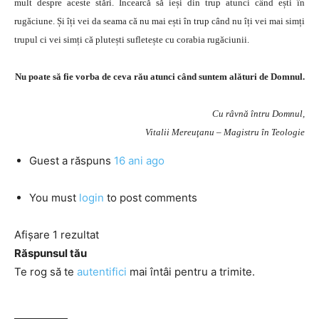
mult despre aceste stări. Încearcă să ieși din trup atunci când ești în
rugăciune. Și îți vei da seama că nu mai ești în trup când nu îți vei mai simți
trupul ci vei simți că plutești sufletește cu corabia rugăciunii.
Nu poate să fie vorba de ceva rău atunci când suntem alături de Domnul.
Cu râvnă întru Domnul,
Vitalii Mereuţanu – Magistru în Teologie
Guest
a răspuns
16 ani ago
You must
login
to post comments
Afișare 1 rezultat
Răspunsul tău
Te rog să te
autentifici
mai întâi pentru a trimite.