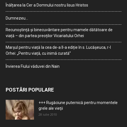
Înălțarea la Cer a Domnului nostru Iisus Hristos
Dumnezeu…
Recunoștință și binecuvântare pentru mamele dătătoare de
viață – din partea preoților Vicariatului Orhei
Marșul pentru viață la cea de-a II-a ediție în s. Lucășeuca, r-l
Orhei: „Pentru viață, cu inimă curată”
Învierea Fiului văduvei din Nain
POSTĂRI POPULARE
+++ Rugăciune puternică pentru momentele
grele ale vieţii
28 iulie 2010