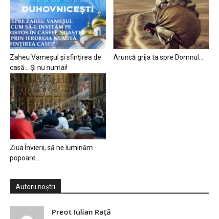
Zaheu Vameșul și sfințirea de
Aruncă grija ta spre Domnul…
casă… Și nu numai!
Ziua Învierii, să ne luminăm
popoare…
Autorii noștri
Preot Iulian Raţă