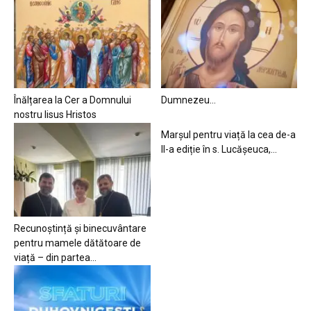
Înălțarea la Cer a Domnului
Dumnezeu…
nostru Iisus Hristos
Marșul pentru viață la cea de-a
II-a ediție în s. Lucășeuca,...
Recunoștință și binecuvântare
pentru mamele dătătoare de
viață – din partea...