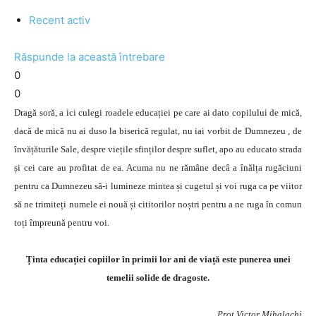
Recent activ
Răspunde la această întrebare
0
0
Dragă soră, a ici culegi roadele educației pe care ai dato copilului de mică,
dacă de mică nu ai duso la biserică regulat, nu iai vorbit de Dumnezeu , de
învățăturile Sale, despre viețile sfinților despre suflet, apo au educato strada
și cei care au profitat de ea. Acuma nu ne rămâne decâ a înălța rugăciuni
pentru ca Dumnezeu să-i lumineze mintea și cugetul și voi ruga ca pe viitor
să ne trimiteți numele ei nouă și cititorilor noștri pentru a ne ruga în comun
toți împreună pentru voi.
Ținta educației copiilor în primii lor ani de viață este punerea unei
temelii solide de dragoste.
Prot Victor Mihalachi