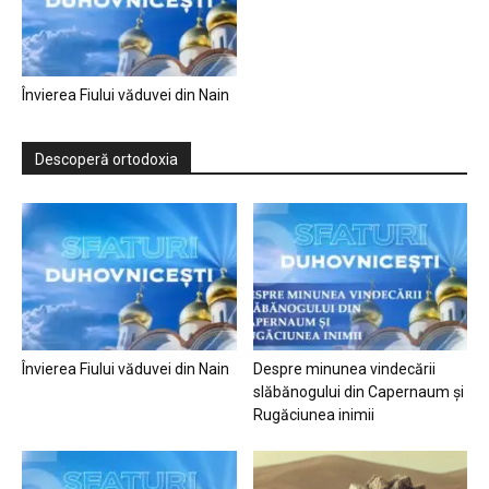
Învierea Fiului văduvei din Nain
Descoperă ortodoxia
Învierea Fiului văduvei din Nain
Despre minunea vindecării
slăbănogului din Capernaum și
Rugăciunea inimii