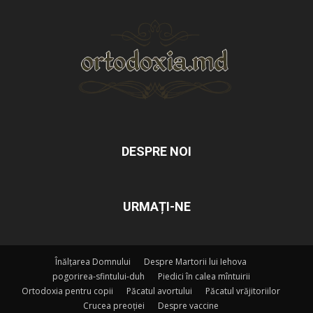
DESPRE NOI
URMAȚI-NE
Înălțarea Domnului
Despre Martorii lui Iehova
pogorirea-sfintului-duh
Piedici în calea mîntuirii
Ortodoxia pentru copii
Păcatul avortului
Păcatul vrăjitoriilor
Crucea preoției
Despre vaccine