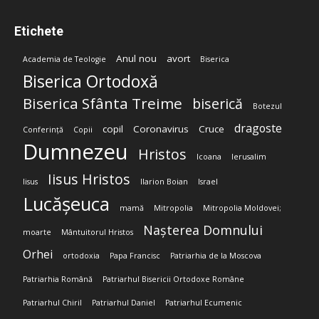
Etichete
Anul nou
avort
Academia de Teologie
Biserica
Biserica Ortodoxă
Biserica Sfânta Treime
biserică
Botezul
dragoste
copil
Coronavirus
Cruce
Conferință
Copii
Dumnezeu
Hristos
Icoana
Ierusalim
Iisus Hristos
Iisus
Ilarion Boian
Israel
Lucășeuca
mamă
Mitropolia
Mitropolia Moldovei;
Nașterea Domnului
moarte
Mântuitorul Hristos
Orhei
ortodoxia
Papa Francisc
Patriarhia de la Moscova
Patriarhia Română
Patriarhul Bisericii Ortodoxe Române
Patriarhul Chiril
Patriarhul Daniel
Patriarhul Ecumenic