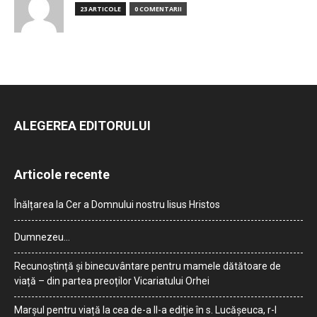
23 ARTICOLE
0 COMENTARII
ALEGEREA EDITORULUI
Articole recente
Înălțarea la Cer a Domnului nostru Iisus Hristos
Dumnezeu…
Recunoștință și binecuvântare pentru mamele dătătoare de
viață – din partea preoților Vicariatului Orhei
Marșul pentru viață la cea de-a II-a ediție în s. Lucășeuca, r-l