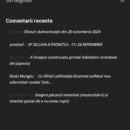
Stiri religioase
79
Comentarii recente
Sfaturi duhovnicești din 20 octombrie 2024
Doina
la
amalad
SF SILUAN ATHONITUL -11/ 24 SEPEMBRIE
la
A început construcţia primei mănăstiri ortodoxe
gheorghe
la
din Japonia
Radu Mungiu
Cu Sfinții odihnește Doamne sufletul nou
la
adormitei roabei Tale…
Despre păcatul malahiei (masturbării) şi
Crina Marina
la
onaniei (pazei de a nu avea copii)