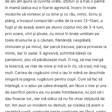
de ani am ajuns la cuvinte urâte, izbituri și a tras o palmă
în mamă (adica eu) e foarte agresivă, încerc în toate
modurile să vorbesc și cu bine și cu rău, nimic. Scriu și
plâng, a început comportări urâte de la vreo 13-15ani, a
fugit și de acasă, avem pe atunci copilul mic de 3-4 luni,
prin soare, vînt și ploaie, cu micul în brațe umblam pe
toate drumurile și o căutam, flămândă, nespălată,
chinuiam și pe micuț, dar parcă trecuse, parca prinsese la
minte, dar în zadar. E agresivă, schimbă băieții ca
pantalonii, știu că păcătuiește mult. O rog, să mai mergă
la biserică, se rîde de mine și mă ia în rîs, că cred, mă rog,
mult. Cartea de rugăcuini cind o iau în mână se deschide
singură la pagina: rugăciuni pentru copii. Cum să fac să
înțelegă, s-o aduc pe calea dreaptă, am făcut o mie și una
de sacrificii pentru ea, nu poate întotdeauna, nu pot să-i
dau finaciar tot., dar mă stărui să nu fie chiar obijduită de
tot. Am avut un incident nu demult, se credea că avem o
vertebră ruptă, controale peste controale am făcut, odata