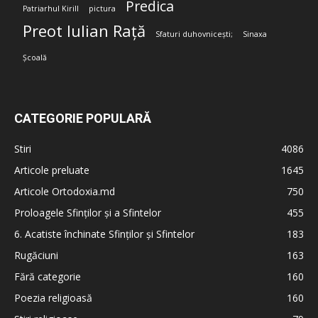
Predica
Patriarhul Kirill
pictura
Preot Iulian Rață
Sfaturi duhovnicești;
Sinaxa
Școală
CATEGORIE POPULARĂ
Stiri
4086
Articole preluate
1645
Articole Ortodoxia.md
750
Proloagele Sfinților și a Sfintelor
455
6. Acatiste închinate Sfinților și Sfintelor
183
Rugăciuni
163
Fără categorie
160
Poezia religioasă
160