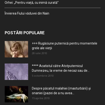
Orhei: „Pentru viață, cu inimă curată”
Învierea Fiului văduvei din Nain
POSTĂRI POPULARE
+++ Rugăciune puternică pentru momentele
grele ale vieţii
28 iulie 2010
**** Acatistul către Atotputernicul
Dumnezeu, la vreme de necaz sau de...
5 octombrie 2010
Despre păcatul malahiei (masturbării) şi
onaniei (pazei de a nu avea...
15 aprilie 2010