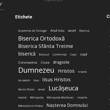
15 aprilie 2010
ă”
C
Etichete
Anul nou
avort
Academia de Teologie
Biserica
Biserica Ortodoxă
Biserica Sfânta Treime
biserică
copil
Botezul
Conferință
Copii
dragoste
Coronavirus
Cruce
Dumnezeu
Hristos
Icoana
Iisus Hristos
Ierusalim
Iisus
Lucășeuca
Ilarion Boian
Israel
mamă
Mitropolia
Mitropolia Moldovei;
moarte
Nașterea Domnului
Mântuitorul Hristos