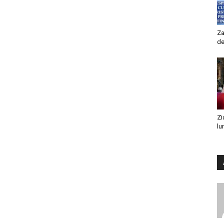
Za
de
Zi
lu