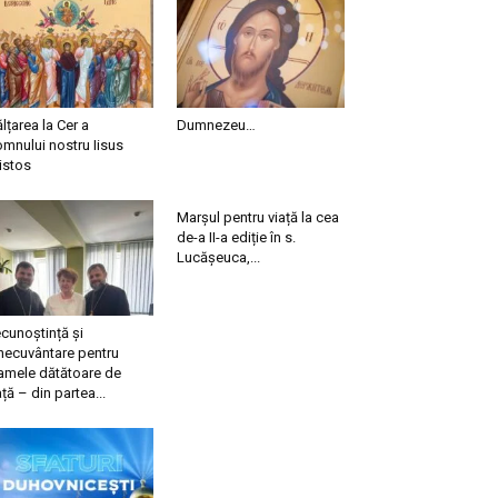
ălțarea la Cer a
Dumnezeu…
mnului nostru Iisus
istos
Marșul pentru viață la cea
de-a II-a ediție în s.
Lucășeuca,...
cunoștință și
necuvântare pentru
mele dătătoare de
ață – din partea...