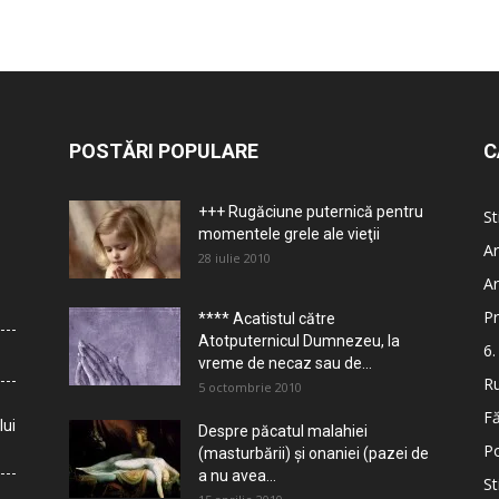
POSTĂRI POPULARE
C
+++ Rugăciune puternică pentru
St
momentele grele ale vieţii
Ar
28 iulie 2010
Ar
Pr
**** Acatistul către
Atotputernicul Dumnezeu, la
6.
vreme de necaz sau de...
Ru
5 octombrie 2010
Fă
lui
Despre păcatul malahiei
Po
(masturbării) şi onaniei (pazei de
a nu avea...
St