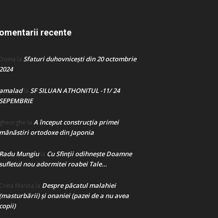
omentarii recente
Sfaturi duhovnicești din 20 octombrie
Doina
la
2024
amalad
SF SILUAN ATHONITUL -11/ 24
la
SEPEMBRIE
A început construcţia primei
gheorghe
la
mănăstiri ortodoxe din Japonia
Radu Mungiu
Cu Sfinții odihnește Doamne
la
sufletul nou adormitei roabei Tale…
Despre păcatul malahiei
Crina Marina
la
(masturbării) şi onaniei (pazei de a nu avea
copii)