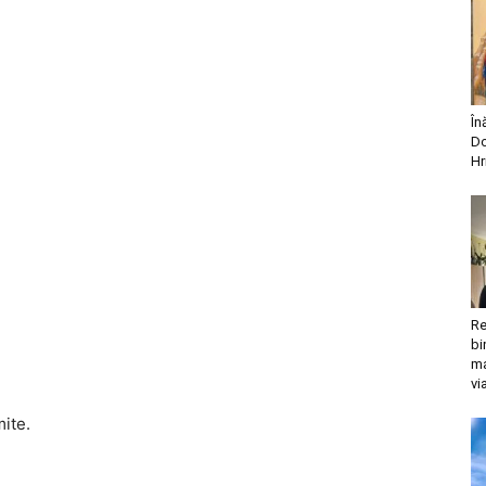
În
Do
Hr
Re
bi
ma
vi
mite.