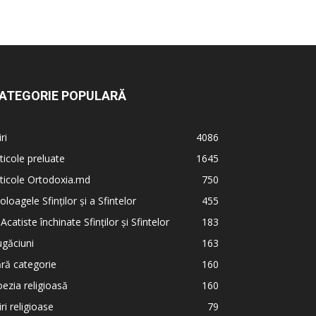
ATEGORIE POPULARĂ
iri
4086
ticole preluate
1645
ticole Ortodoxia.md
750
oloagele Sfinților și a Sfintelor
455
 Acatiste închinate Sfinților și Sfintelor
183
găciuni
163
ră categorie
160
ezia religioasă
160
iri religioase
79