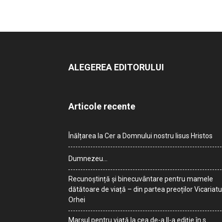
ALEGEREA EDITORULUI
Articole recente
Înălțarea la Cer a Domnului nostru Iisus Hristos
Dumnezeu…
Recunoștință și binecuvântare pentru mamele
dătătoare de viață – din partea preoților Vicariatu
Orhei
Marșul pentru viață la cea de-a II-a ediție în s.