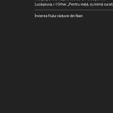
Lucășeuca, r-l Orhei: „Pentru viață, cu inimă curat
Învierea Fiului văduvei din Nain