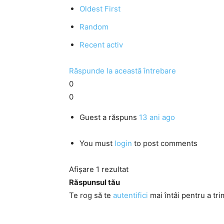
Oldest First
Random
Recent activ
Răspunde la această întrebare
0
0
Guest
a răspuns
13 ani ago
You must
login
to post comments
Afișare 1 rezultat
Răspunsul tău
Te rog să te
autentifici
mai întâi pentru a tri