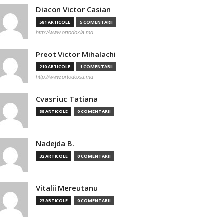
Diacon Victor Casian
581 ARTICOLE
5 COMENTARII
http://www.ortodoxia.md
Preot Victor Mihalachi
210 ARTICOLE
1 COMENTARII
http://www.ortodoxia.md
Cvasniuc Tatiana
88 ARTICOLE
0 COMENTARII
Nadejda B.
32 ARTICOLE
0 COMENTARII
Vitalii Mereutanu
23 ARTICOLE
0 COMENTARII