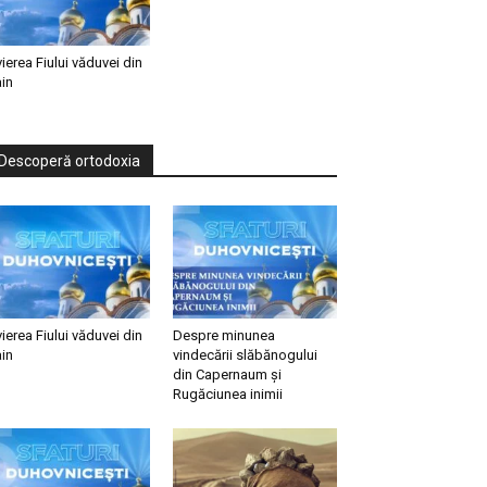
vierea Fiului văduvei din
in
Descoperă ortodoxia
vierea Fiului văduvei din
Despre minunea
in
vindecării slăbănogului
din Capernaum și
Rugăciunea inimii