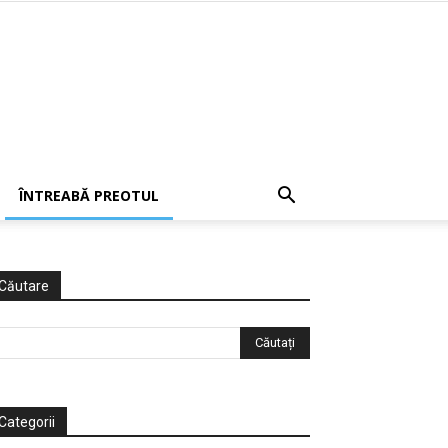
ÎNTREABĂ PREOTUL
Căutare
Categorii