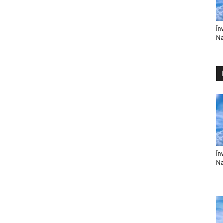
În
Na
În
Na