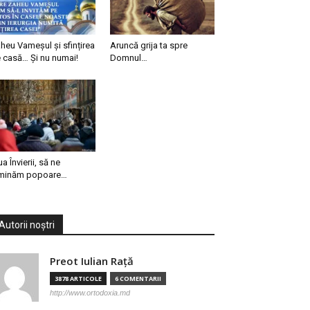
heu Vameșul și sfințirea
Aruncă grija ta spre
 casă… Și nu numai!
Domnul…
ua Învierii, să ne
minăm popoare…
Autorii noștri
Preot Iulian Raţă
3878 ARTICOLE
6 COMENTARII
http://www.ortodoxia.md