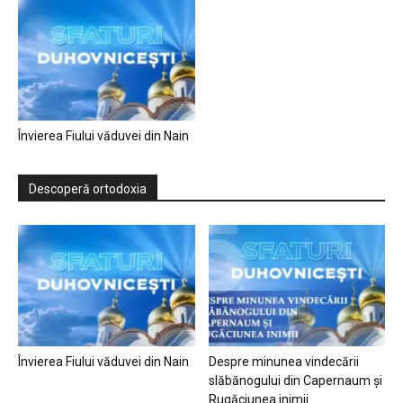
Învierea Fiului văduvei din Nain
Descoperă ortodoxia
Învierea Fiului văduvei din Nain
Despre minunea vindecării
slăbănogului din Capernaum și
Rugăciunea inimii