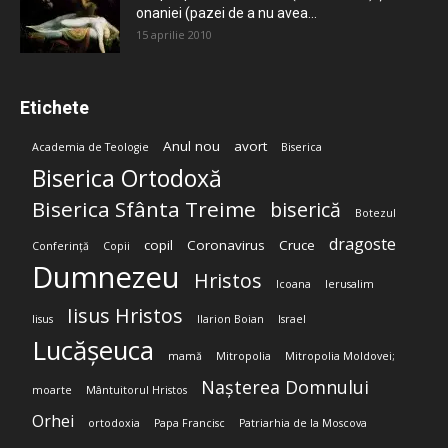
onaniei (pazei de a nu avea...
15 aprilie 2010
Etichete
Anul nou
avort
Academia de Teologie
Biserica
Biserica Ortodoxă
Biserica Sfânta Treime
biserică
Botezul
dragoste
copil
Coronavirus
Cruce
Conferință
Copii
Dumnezeu
Hristos
Icoana
Ierusalim
Iisus Hristos
Iisus
Ilarion Boian
Israel
Lucășeuca
mamă
Mitropolia
Mitropolia Moldovei;
Nașterea Domnului
moarte
Mântuitorul Hristos
Orhei
ortodoxia
Papa Francisc
Patriarhia de la Moscova