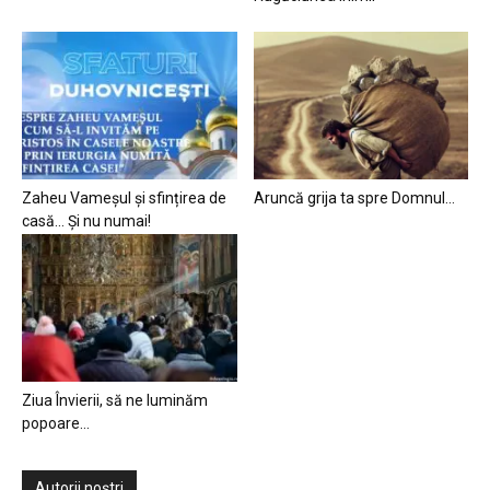
Zaheu Vameșul și sfințirea de
Aruncă grija ta spre Domnul…
casă… Și nu numai!
Ziua Învierii, să ne luminăm
popoare…
Autorii noștri