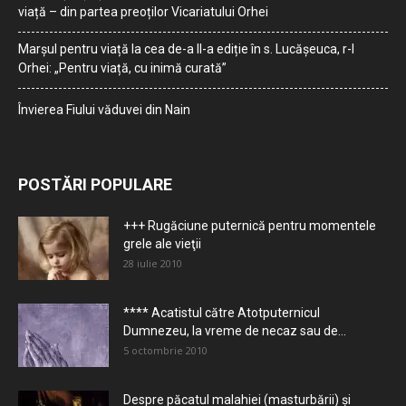
viață – din partea preoților Vicariatului Orhei
Marșul pentru viață la cea de-a II-a ediție în s. Lucășeuca, r-l
Orhei: „Pentru viață, cu inimă curată”
Învierea Fiului văduvei din Nain
POSTĂRI POPULARE
+++ Rugăciune puternică pentru momentele
grele ale vieţii
28 iulie 2010
**** Acatistul către Atotputernicul
Dumnezeu, la vreme de necaz sau de...
5 octombrie 2010
Despre păcatul malahiei (masturbării) şi