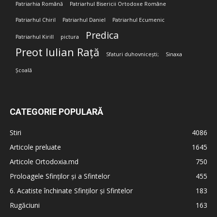
Patriarhia Română
Patriarhul Bisericii Ortodoxe Române
Patriarhul Chiril
Patriarhul Daniel
Patriarhul Ecumenic
Predica
Patriarhul Kirill
pictura
Preot Iulian Rață
Sfaturi duhovnicești;
Sinaxa
Școală
CATEGORIE POPULARĂ
Stiri
4086
Articole preluate
1645
Articole Ortodoxia.md
750
Proloagele Sfinților și a Sfintelor
455
6. Acatiste închinate Sfinților și Sfintelor
183
Rugăciuni
163