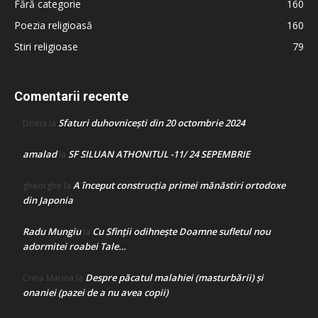
Fără categorie
160
Poezia religioasă
160
Stiri religioase
79
Comentarii recente
Sfaturi duhovnicești din 20 octombrie 2024
Doina
la
amalad
SF SILUAN ATHONITUL -11/ 24 SEPEMBRIE
la
A început construcţia primei mănăstiri ortodoxe
gheorghe
la
din Japonia
Radu Mungiu
Cu Sfinții odihnește Doamne sufletul nou
la
adormitei roabei Tale…
Despre păcatul malahiei (masturbării) şi
Crina Marina
la
onaniei (pazei de a nu avea copii)