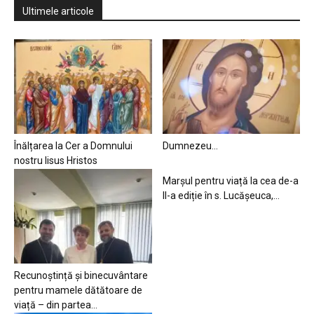
Ultimele articole
Înălțarea la Cer a Domnului
Dumnezeu…
nostru Iisus Hristos
Marșul pentru viață la cea de-a
II-a ediție în s. Lucășeuca,...
Recunoștință și binecuvântare
pentru mamele dătătoare de
viață – din partea...