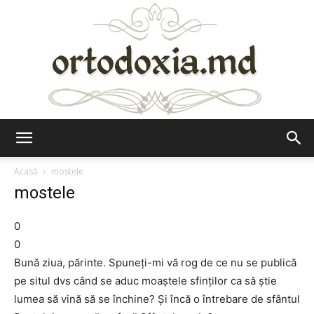
Ortodoxia.md
Acasă
mostele
mostele
0
0
Bună ziua, părinte. Spuneţi-mi vă rog de ce nu se publică
pe situl dvs când se aduc moaştele sfinţilor ca să ştie
lumea să vină să se închine? Şi încă o întrebare de sfântul