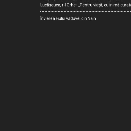
Lucășeuca, r-l Orhei: „Pentru viață, cu inimă curat
Învierea Fiului văduvei din Nain