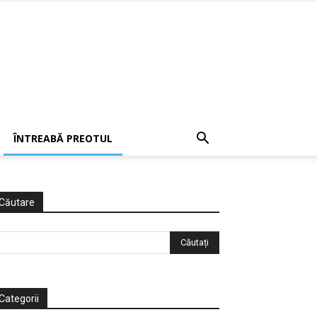
ÎNTREABĂ PREOTUL
Căutare
Categorii