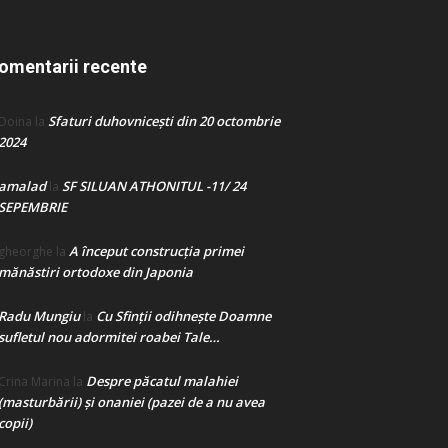
omentarii recente
Sfaturi duhovnicești din 20 octombrie
Doina
la
2024
amalad
SF SILUAN ATHONITUL -11/ 24
la
SEPEMBRIE
A început construcţia primei
gheorghe
la
mănăstiri ortodoxe din Japonia
Radu Mungiu
Cu Sfinții odihnește Doamne
la
sufletul nou adormitei roabei Tale…
Despre păcatul malahiei
Crina Marina
la
(masturbării) şi onaniei (pazei de a nu avea
copii)