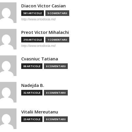
Diacon Victor Casian
581 ARTICOLE
5 COMENTARII
http://www.ortodoxia.md
Preot Victor Mihalachi
210 ARTICOLE
1 COMENTARII
http://www.ortodoxia.md
Cvasniuc Tatiana
88 ARTICOLE
0 COMENTARII
Nadejda B.
32 ARTICOLE
0 COMENTARII
Vitalii Mereutanu
23 ARTICOLE
0 COMENTARII