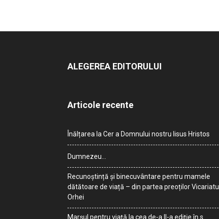
ALEGEREA EDITORULUI
Articole recente
Înălțarea la Cer a Domnului nostru Iisus Hristos
Dumnezeu…
Recunoștință și binecuvântare pentru mamele
dătătoare de viață – din partea preoților Vicariatu
Orhei
Marșul pentru viață la cea de-a II-a ediție în s.