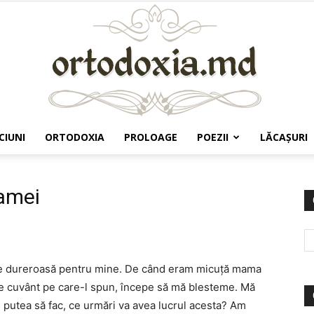
CIUNI
ORTODOXIA
PROLOAGE
POEZII
LĂCAŞURI
Ortodoxia.md
amei
rte dureroasă pentru mine. De când eram micuţă mama
ce cuvânt pe care-l spun, începe să mă blesteme. Mă
ş putea să fac, ce urmări va avea lucrul acesta? Am