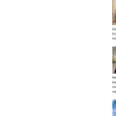
În
Do
Hr
Re
bi
ma
vi