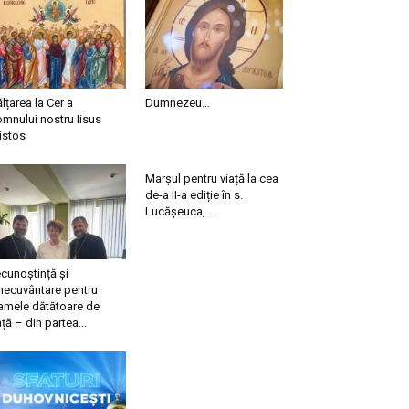
ălțarea la Cer a
Dumnezeu…
mnului nostru Iisus
istos
Marșul pentru viață la cea
de-a II-a ediție în s.
Lucășeuca,...
cunoștință și
necuvântare pentru
mele dătătoare de
ață – din partea...