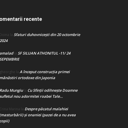
omentarii recente
Sfaturi duhovnicești din 20 octombrie
Doina
la
2024
amalad
SF SILUAN ATHONITUL -11/ 24
la
SEPEMBRIE
A început construcţia primei
gheorghe
la
mănăstiri ortodoxe din Japonia
Radu Mungiu
Cu Sfinții odihnește Doamne
la
sufletul nou adormitei roabei Tale…
Despre păcatul malahiei
Crina Marina
la
(masturbării) şi onaniei (pazei de a nu avea
copii)