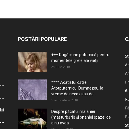
POSTĂRI POPULARE
C
+++ Rugăciune puternică pentru
St
momentele grele ale vieţii
Ar
28 iulie 2010
Ar
Pr
**** Acatistul către
Atotputernicul Dumnezeu, la
6.
vreme de necaz sau de...
Ru
5 octombrie 2010
Fă
lui
Despre păcatul malahiei
Po
(masturbării) şi onaniei (pazei de
a nu avea...
St