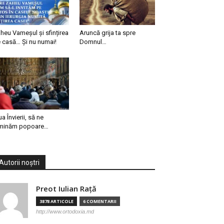
heu Vameșul și sfințirea
Aruncă grija ta spre
 casă… Și nu numai!
Domnul…
ua Învierii, să ne
minăm popoare…
Autorii noștri
Preot Iulian Raţă
3878 ARTICOLE
6 COMENTARII
http://www.ortodoxia.md