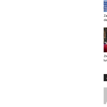
Za
de
Zi
lu