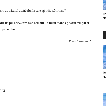
iți de păcatul desfrâului în care ați trăit atâta timp?
În
Na
in trupul Dvs., care este Templul Duhului Sfânt, ați făcut templu al
păcatului:
Preot Iulian Rață
În
Na
mite.