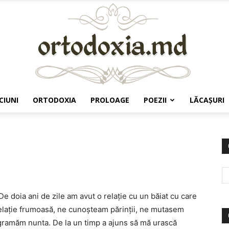
CIUNI
ORTODOXIA
PROLOAGE
POEZII
LĂCAŞURI
Ortodoxia.md
e doia ani de zile am avut o relație cu un băiat cu care
elație frumoasă, ne cunoșteam părinții, ne mutasem
ramăm nunta. De la un timp a ajuns să mă urască