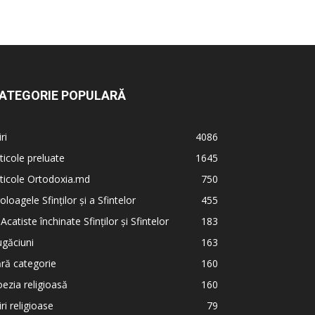
ATEGORIE POPULARĂ
iri
4086
ticole preluate
1645
ticole Ortodoxia.md
750
oloagele Sfinților și a Sfintelor
455
 Acatiste închinate Sfinților și Sfintelor
183
găciuni
163
ră categorie
160
ezia religioasă
160
iri religioase
79