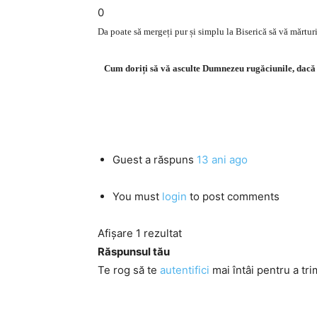
0
Da poate să mergeți pur și simplu la Biserică să vă mărturis
Cum doriți să vă asculte Dumnezeu rugăciunile, dacă d
Guest
a răspuns
13 ani ago
You must
login
to post comments
Afișare 1 rezultat
Răspunsul tău
Te rog să te
autentifici
mai întâi pentru a tri