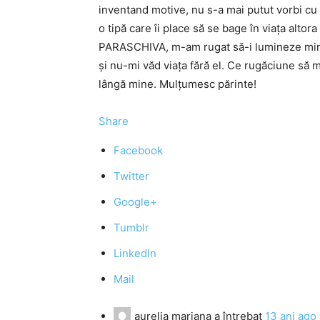
inventand motive, nu s-a mai putut vorbi cu el
o tipă care îi place să se bage în viața altor
PARASCHIVA, m-am rugat să-i lumineze mint
și nu-mi văd viața fără el. Ce rugăciune să 
lângă mine. Mulțumesc părinte!
Share
Facebook
Twitter
Google+
Tumblr
LinkedIn
Mail
aurelia mariana
a întrebat
13 ani ago