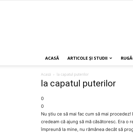
ACASĂ
ARTICOLE ŞI STUDII
RUGĂ
Acasă
la capatul puterilor
la capatul puterilor
0
0
Nu știu ce să mai fac cum să mai procedez! D
credeam că ajung să mă căsătoresc. Era o r
împreună la mine, nu rămânea decât să prog