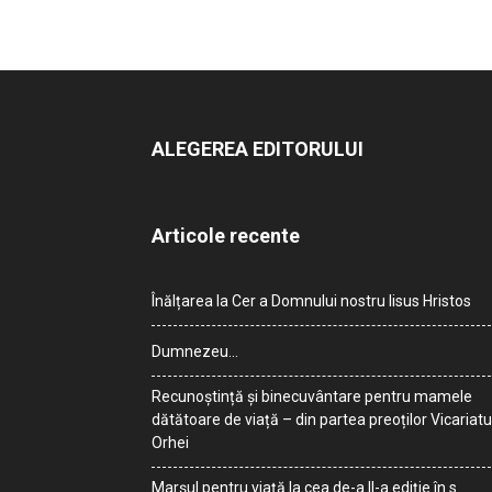
ALEGEREA EDITORULUI
Articole recente
Înălțarea la Cer a Domnului nostru Iisus Hristos
Dumnezeu…
Recunoștință și binecuvântare pentru mamele
dătătoare de viață – din partea preoților Vicariatu
Orhei
Marșul pentru viață la cea de-a II-a ediție în s.