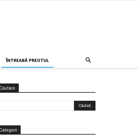
ÎNTREABĂ PREOTUL
Căutare
Categorii