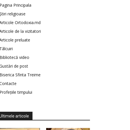
Pagina Principala
Știri religioase
Articole Ortodoxia.md
Articole de la vizitatori
Articole preluate
Tâlcuiri
Bibliotecă video
Gustări de post
Biserica Sfinta Treime
Contacte
Profețiile timpului
Ultimele articole