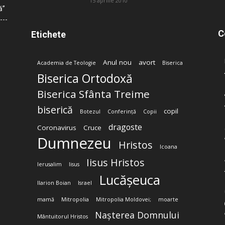
15 aprilie 2010
ă”
C
Etichete
Anul nou
avort
Academia de Teologie
Biserica
Biserica Ortodoxă
Biserica Sfânta Treime
biserică
copil
Botezul
Conferință
Copii
dragoste
Coronavirus
Cruce
Dumnezeu
Hristos
Icoana
Iisus Hristos
Ierusalim
Iisus
Lucășeuca
Ilarion Boian
Israel
mamă
Mitropolia
Mitropolia Moldovei;
moarte
Nașterea Domnului
Mântuitorul Hristos