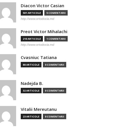
Diacon Victor Casian
581 ARTICOLE
5 COMENTARII
http://www.ortodoxia.md
Preot Victor Mihalachi
210 ARTICOLE
1 COMENTARII
http://www.ortodoxia.md
Cvasniuc Tatiana
88 ARTICOLE
0 COMENTARII
Nadejda B.
32 ARTICOLE
0 COMENTARII
Vitalii Mereutanu
23 ARTICOLE
0 COMENTARII