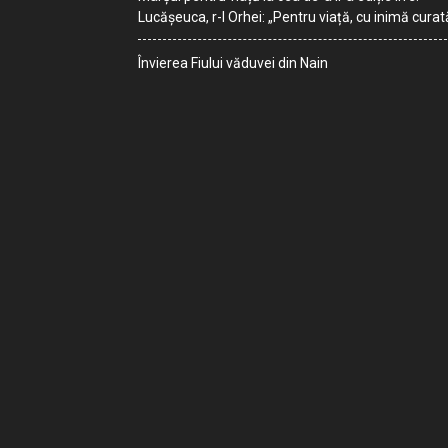
Lucășeuca, r-l Orhei: „Pentru viață, cu inimă curat
Învierea Fiului văduvei din Nain