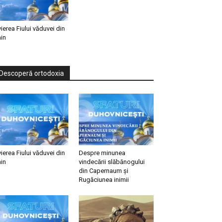
vierea Fiului văduvei din
in
Descoperă ortodoxia
vierea Fiului văduvei din
Despre minunea
in
vindecării slăbănogului
din Capernaum și
Rugăciunea inimii