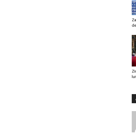
Za
de
Zi
lu