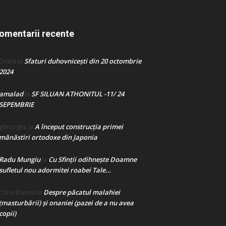
omentarii recente
Sfaturi duhovnicești din 20 octombrie
Doina
la
2024
amalad
SF SILUAN ATHONITUL -11/ 24
la
SEPEMBRIE
A început construcţia primei
gheorghe
la
mănăstiri ortodoxe din Japonia
Radu Mungiu
Cu Sfinții odihnește Doamne
la
sufletul nou adormitei roabei Tale…
Despre păcatul malahiei
Crina Marina
la
(masturbării) şi onaniei (pazei de a nu avea
copii)