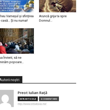
heu Vameșul și sfințirea
Aruncă grija ta spre
 casă… Și nu numai!
Domnul…
ua Învierii, să ne
minăm popoare…
Autorii noștri
Preot Iulian Raţă
3878 ARTICOLE
6 COMENTARII
http://www.ortodoxia.md