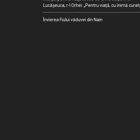
Lucășeuca, r-l Orhei: „Pentru viață, cu inimă curat
Învierea Fiului văduvei din Nain