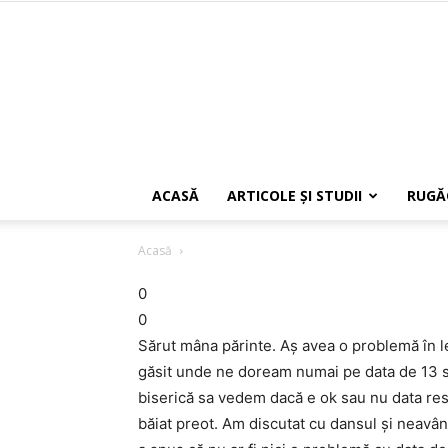
ACASĂ
ARTICOLE ŞI STUDII
RUGĂ
Acasă
0
0
Sărut mâna părinte. Aș avea o problemă în l
găsit unde ne doream numai pe data de 13 s
biserică sa vedem dacă e ok sau nu data res
băiat preot. Am discutat cu dansul și neavâ