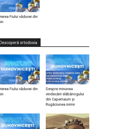
vierea Fiului văduvei din
in
Descoperă ortodoxia
vierea Fiului văduvei din
Despre minunea
in
vindecării slăbănogului
din Capernaum și
Rugăciunea inimii