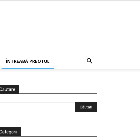
ÎNTREABĂ PREOTUL
Căutare
Categorii