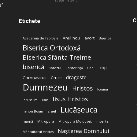
15 aprilie 2010
ă”
C
Etichete
Anul nou
avort
Academia de Teologie
Biserica
Biserica Ortodoxă
Biserica Sfânta Treime
biserică
copil
Botezul
Conferință
Copii
dragoste
Coronavirus
Cruce
Dumnezeu
Hristos
Icoana
Iisus Hristos
Ierusalim
Iisus
Lucășeuca
Ilarion Boian
Israel
mamă
Mitropolia
Mitropolia Moldovei;
moarte
Nașterea Domnului
Mântuitorul Hristos