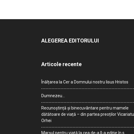
ALEGEREA EDITORULUI
Articole recente
Înălțarea la Cer a Domnului nostru Iisus Hristos
Dumnezeu…
Recunoștință și binecuvântare pentru mamele
dătătoare de viață – din partea preoților Vicariatu
Orhei
Marșul pentru viață la cea de-a II-a ediție în s.