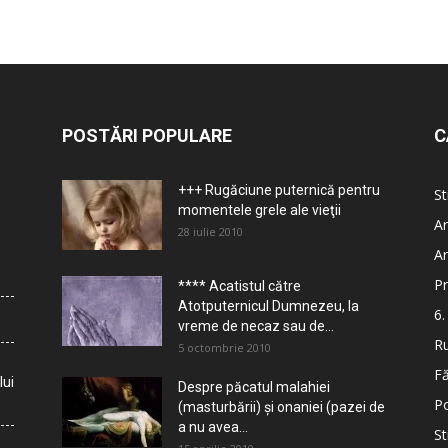
POSTĂRI POPULARE
C
+++ Rugăciune puternică pentru
St
momentele grele ale vieţii
Ar
28 iulie 2010
Ar
Pr
**** Acatistul către
Atotputernicul Dumnezeu, la
6.
vreme de necaz sau de...
Ru
5 octombrie 2010
Fă
lui
Despre păcatul malahiei
Po
(masturbării) şi onaniei (pazei de
a nu avea...
St