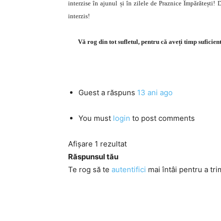
interzise în ajunul și în zilele de Praznice Împărătești!
interzis!
Vă rog din tot sufletul, pentru că aveți timp suficie
Guest
a răspuns
13 ani ago
You must
login
to post comments
Afișare 1 rezultat
Răspunsul tău
Te rog să te
autentifici
mai întâi pentru a tri