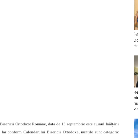
În
Do
Hr
Re
bi
ma
vi
 Bisericii Ortodoxe Române, data de 13 septembrie este ajunul Înălțării
. Iar conform Calendarului Bisericii Ortodoxe, nunțile sunt categoric