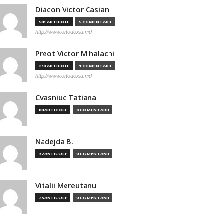
Diacon Victor Casian
581 ARTICOLE
5 COMENTARII
http://www.ortodoxia.md
Preot Victor Mihalachi
210 ARTICOLE
1 COMENTARII
http://www.ortodoxia.md
Cvasniuc Tatiana
88 ARTICOLE
0 COMENTARII
Nadejda B.
32 ARTICOLE
0 COMENTARII
Vitalii Mereutanu
23 ARTICOLE
0 COMENTARII