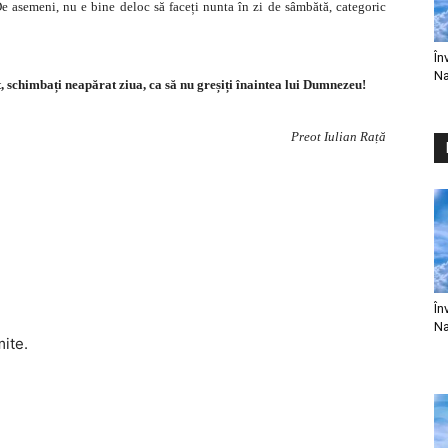
 De asemeni, nu e bine deloc să faceți nunta în zi de sâmbătă, categoric
În
Na
nt, schimbați neapărat ziua, ca să nu greșiți înaintea lui Dumnezeu!
Preot Iulian Rață
În
Na
mite.