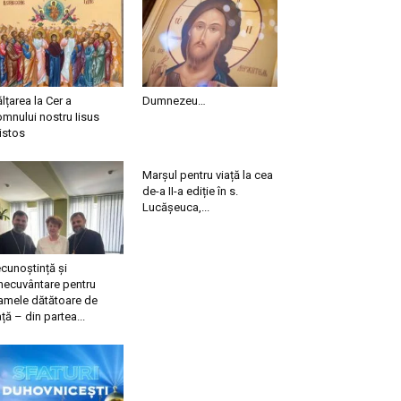
ălțarea la Cer a
Dumnezeu…
mnului nostru Iisus
istos
Marșul pentru viață la cea
de-a II-a ediție în s.
Lucășeuca,...
cunoștință și
necuvântare pentru
mele dătătoare de
ață – din partea...