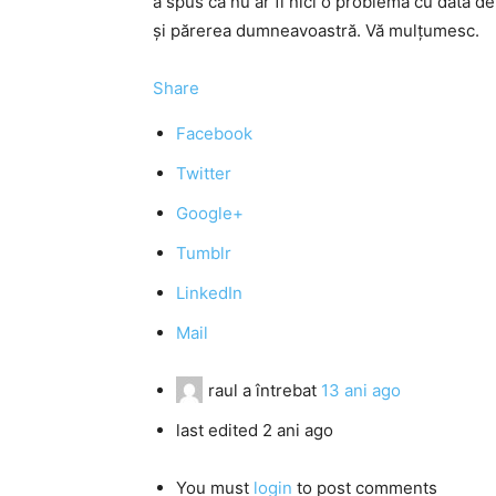
a spus că nu ar fi nici o problemă cu data 
și părerea dumneavoastră. Vă mulțumesc.
Share
Facebook
Twitter
Google+
Tumblr
LinkedIn
Mail
raul
a întrebat
13 ani ago
last edited 2 ani ago
You must
login
to post comments