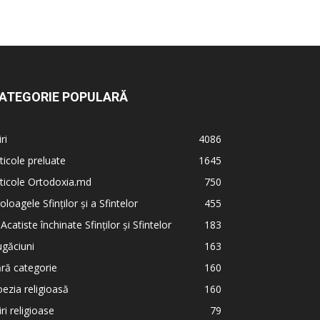
ATEGORIE POPULARĂ
iri
4086
ticole preluate
1645
ticole Ortodoxia.md
750
oloagele Sfinților și a Sfintelor
455
 Acatiste închinate Sfinților și Sfintelor
183
găciuni
163
ră categorie
160
ezia religioasă
160
iri religioase
79