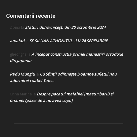
Comentarii recente
Sfaturi duhovnicești din 20 octombrie 2024
Doina
la
amalad
SF SILUAN ATHONITUL -11/ 24 SEPEMBRIE
la
A început construcţia primei mănăstiri ortodoxe
gheorghe
la
din Japonia
Radu Mungiu
Cu Sfinții odihnește Doamne sufletul nou
la
adormitei roabei Tale…
Despre păcatul malahiei (masturbării) şi
Crina Marina
la
onaniei (pazei de a nu avea copii)