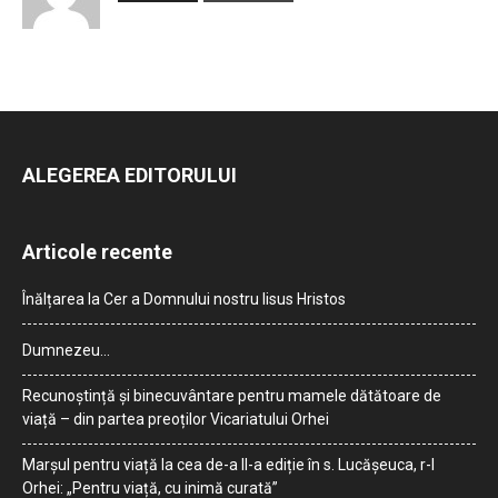
ALEGEREA EDITORULUI
Articole recente
Înălțarea la Cer a Domnului nostru Iisus Hristos
Dumnezeu…
Recunoștință și binecuvântare pentru mamele dătătoare de
viață – din partea preoților Vicariatului Orhei
Marșul pentru viață la cea de-a II-a ediție în s. Lucășeuca, r-l
Orhei: „Pentru viață, cu inimă curată”