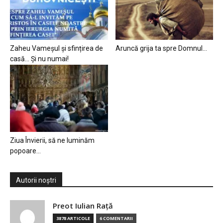
Zaheu Vameșul și sfințirea de
Aruncă grija ta spre Domnul…
casă… Și nu numai!
Ziua Învierii, să ne luminăm
popoare…
Autorii noștri
Preot Iulian Raţă
3878 ARTICOLE
6 COMENTARII