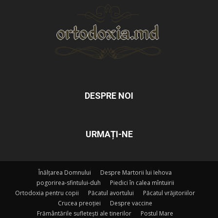
DESPRE NOI
URMAȚI-NE
Înălțarea Domnului
Despre Martorii lui Iehova
pogorirea-sfintului-duh
Piedici în calea mîntuirii
Ortodoxia pentru copii
Păcatul avortului
Păcatul vrăjitoriilor
Crucea preoției
Despre vaccine
Frământările sufletești ale tinerilor
Postul Mare