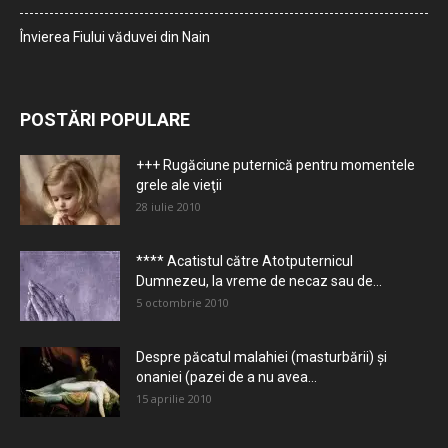
Învierea Fiului văduvei din Nain
POSTĂRI POPULARE
+++ Rugăciune puternică pentru momentele
grele ale vieţii
28 iulie 2010
**** Acatistul către Atotputernicul
Dumnezeu, la vreme de necaz sau de...
5 octombrie 2010
Despre păcatul malahiei (masturbării) şi
onaniei (pazei de a nu avea...
15 aprilie 2010