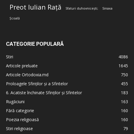
Preot Iulian Rață
Sfaturi duhovnicești;
Sinaxa
Școală
CATEGORIE POPULARĂ
Stiri
4086
Articole preluate
1645
Articole Ortodoxia.md
750
Proloagele Sfinților și a Sfintelor
455
6. Acatiste închinate Sfinților și Sfintelor
183
Rugăciuni
163
Fără categorie
160
Poezia religioasă
160
Stiri religioase
79