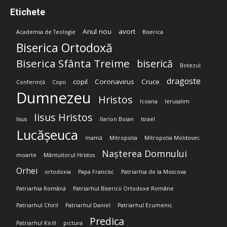
Etichete
Anul nou
avort
Academia de Teologie
Biserica
Biserica Ortodoxă
Biserica Sfânta Treime
biserică
Botezul
dragoste
copil
Coronavirus
Cruce
Conferință
Copii
Dumnezeu
Hristos
Icoana
Ierusalim
Iisus Hristos
Iisus
Ilarion Boian
Israel
Lucășeuca
mamă
Mitropolia
Mitropolia Moldovei;
Nașterea Domnului
moarte
Mântuitorul Hristos
Orhei
ortodoxia
Papa Francisc
Patriarhia de la Moscova
Patriarhia Română
Patriarhul Bisericii Ortodoxe Române
Patriarhul Chiril
Patriarhul Daniel
Patriarhul Ecumenic
Predica
Patriarhul Kirill
pictura