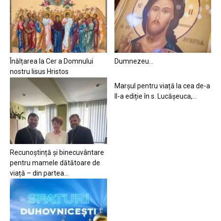
Înălțarea la Cer a Domnului
Dumnezeu…
nostru Iisus Hristos
Marșul pentru viață la cea de-a
II-a ediție în s. Lucășeuca,...
Recunoștință și binecuvântare
pentru mamele dătătoare de
viață – din partea...