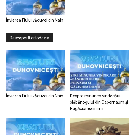
Învierea Fiului văduvei din Nain
Descoperă ortodoxia
Învierea Fiului văduvei din Nain
Despre minunea vindecării
slăbănogului din Capernaum și
Rugăciunea inimii