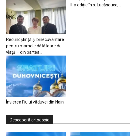
II-a ediție în s. Lucășeuca,...
Recunoștință și binecuvântare
pentru mamele dătătoare de
viață – din partea...
Învierea Fiului văduvei din Nain
Descoperă ortodoxia