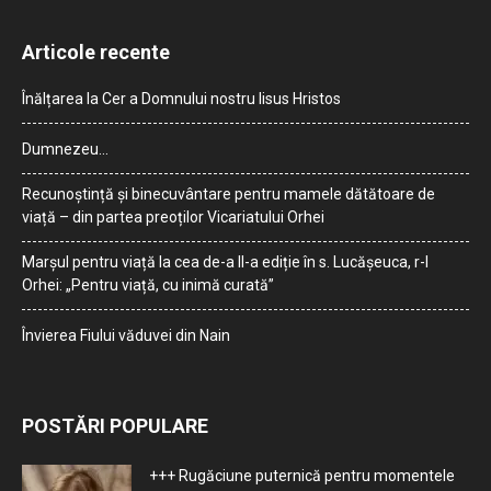
Articole recente
Înălțarea la Cer a Domnului nostru Iisus Hristos
Dumnezeu…
Recunoștință și binecuvântare pentru mamele dătătoare de
viață – din partea preoților Vicariatului Orhei
Marșul pentru viață la cea de-a II-a ediție în s. Lucășeuca, r-l
Orhei: „Pentru viață, cu inimă curată”
Învierea Fiului văduvei din Nain
POSTĂRI POPULARE
+++ Rugăciune puternică pentru momentele