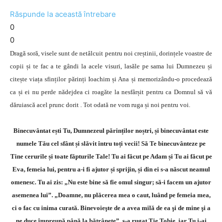
Răspunde la această întrebare
0
0
Dragă soră, visele sunt de netâlcuit pentru noi creștinii, dorințele voastre de
copii și te fac a te gândi la acele visuri, lasăle pe sama lui Dumnezeu și
citește viața sfinților părinți Ioachim și Ana și memorizându-o procedează
ca și ei nu perde nădejdea ci roagăte la nesfârșit pentru ca Domnul să vă
dăruiască acel prunc dorit . Tot odată ne vom ruga și noi pentru voi.
Binecuvântat ești Tu, Dumnezeul părinților noștri, și binecuvântat este
numele Tău cel sfânt și slăvit întru toți vecii! Să Te binecuvânteze pe
Tine cerurile și toate făpturile Tale! Tu ai făcut pe Adam și Tu ai făcut pe
Eva, femeia lui, pentru a-i fi ajutor și sprijin, și din ei s-a născut neamul
omenesc. Tu ai zis: „Nu este bine să fie omul singur; să-i facem un ajutor
asemenea lui”. „Doamne, nu plăcerea mea o caut, luând pe femeia mea,
ci o fac cu inima curată. Binevoieşte de a avea milă de ea şi de mine şi a
ne duce împreună până la bătrâneţe”, s-a rugat Ţie Tobie, iar Tu i-ai