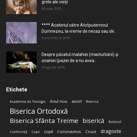
grele ale vieţii
28 iulie 2010
**** Acatistul către Atotputernicul
Dumnezeu, la vreme de necaz sau de...
5 octombrie 2010
Despre păcatul malahiei (masturbării) şi
onaniei (pazei de a nu avea...
15 aprilie 2010
Etichete
Anul nou
avort
Academia de Teologie
Biserica
Biserica Ortodoxă
Biserica Sfânta Treime
biserică
Botezul
dragoste
copil
Coronavirus
Cruce
Conferință
Copii