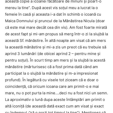
această copie a icoanei făcătoare de minuni şi poart-o
mereu la tine”. După acest vis soţul meu a lucrat la o
femeie în casă şi aceasta i-a dat în schimb o icoană cu
Maica Domnului şi pruncul de la Mănăstirea Nicula (doar
că este mai mare decât cea din vis). Am fost foarte mirată
de acest fapt şi mi-am propus să merg într-o zi la slujbă la
această Sf. mănăstire. În altă noapte am visat că am mers
la această mănăstire şi mi-a zis un preot că eu trebuie să
aprind 3 lumânări (de obicei aprind 2 – pentru mine şi
pentru soţul). În scurt timp am mers şi la slujbă la acestă
mănăstire (mărturisesc că a fost prima dată când am
participat la o slujbă la mănăstire şi m-a impresionat
profund). În legătură cu visele tot ziceam că e doar o
coincidenţă, că oricum icoana care am primit-o e mai
mare, nu o pot purta la mine….deci nu a fost nici un semn.
La aproximativ o lună dupa aceste întâmplări am primit o
altă iconiţă (de această dată exact cum am visat şi exact
cu îndemnul :”să o porţi tot timpul la tine”). Menţionez că