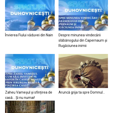
Învierea Fiului văduvei din Nain
Despre minunea vindecării
slăbănogului din Capernaum și
Rugăciunea inimii
Zaheu Vameșul și sfințirea de
Aruncă grija ta spre Domnul…
casă… Și nu numai!