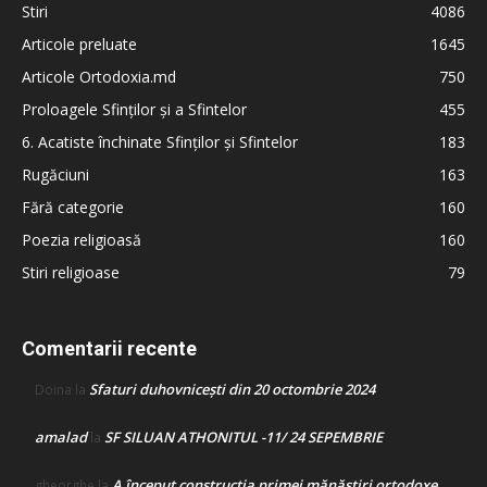
Stiri
4086
Articole preluate
1645
Articole Ortodoxia.md
750
Proloagele Sfinților și a Sfintelor
455
6. Acatiste închinate Sfinților și Sfintelor
183
Rugăciuni
163
Fără categorie
160
Poezia religioasă
160
Stiri religioase
79
Comentarii recente
Sfaturi duhovnicești din 20 octombrie 2024
Doina
la
amalad
SF SILUAN ATHONITUL -11/ 24 SEPEMBRIE
la
A început construcţia primei mănăstiri ortodoxe
gheorghe
la