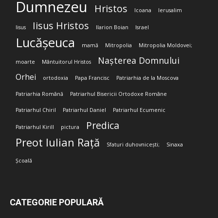
Dumnezeu
Hristos
Icoana
Ierusalim
Iisus Hristos
Iisus
Ilarion Boian
Israel
Lucășeuca
mamă
Mitropolia
Mitropolia Moldovei;
Nașterea Domnului
moarte
Mântuitorul Hristos
Orhei
ortodoxia
Papa Francisc
Patriarhia de la Moscova
Patriarhia Română
Patriarhul Bisericii Ortodoxe Române
Patriarhul Chiril
Patriarhul Daniel
Patriarhul Ecumenic
Predica
Patriarhul Kirill
pictura
Preot Iulian Rață
Sfaturi duhovnicești;
Sinaxa
Școală
CATEGORIE POPULARĂ