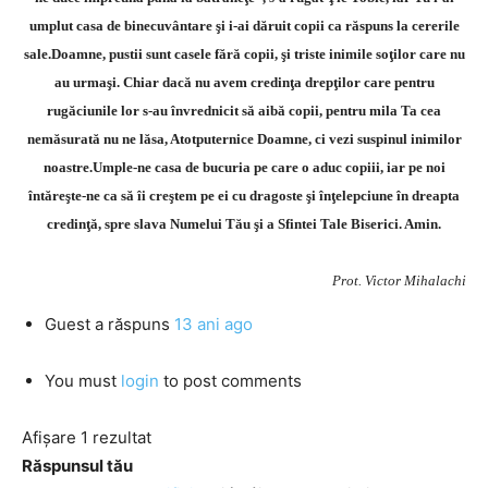
umplut casa de binecuvântare şi i-ai dăruit copii ca răspuns la cererile
sale.
Doamne, pustii sunt casele fără copii, şi triste inimile soţilor care nu
au urmaşi. Chiar dacă nu avem credinţa drepţilor care pentru
rugăciunile lor s-au învrednicit să aibă copii, pentru mila Ta cea
nemăsurată nu ne lăsa, Atotputernice Doamne, ci vezi suspinul inimilor
noastre.Umple-ne casa de bucuria pe care o aduc copiii, iar pe noi
întăreşte-ne ca să îi creştem pe ei cu dragoste şi înţelepciune în dreapta
credinţă, spre slava Numelui Tău şi a Sfintei Tale Biserici. Amin.
Prot. Victor Mihalachi
Guest
a răspuns
13 ani ago
You must
login
to post comments
Afișare 1 rezultat
Răspunsul tău