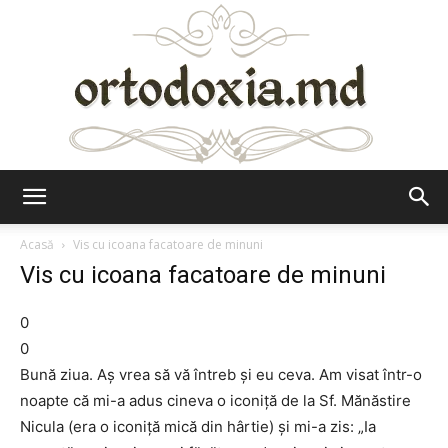
Ortodoxia.md
Acasă
Vis cu icoana facatoare de minuni
Vis cu icoana facatoare de minuni
0
0
Bună ziua. Aş vrea să vă întreb şi eu ceva. Am visat într-o
noapte că mi-a adus cineva o iconiţă de la Sf. Mănăstire
Nicula (era o iconiţă mică din hârtie) şi mi-a zis: „Ia