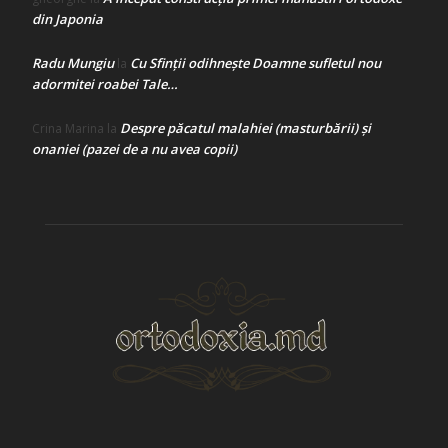
din Japonia
Radu Mungiu
Cu Sfinții odihnește Doamne sufletul nou
la
adormitei roabei Tale…
Despre păcatul malahiei (masturbării) şi
Crina Marina
la
onaniei (pazei de a nu avea copii)