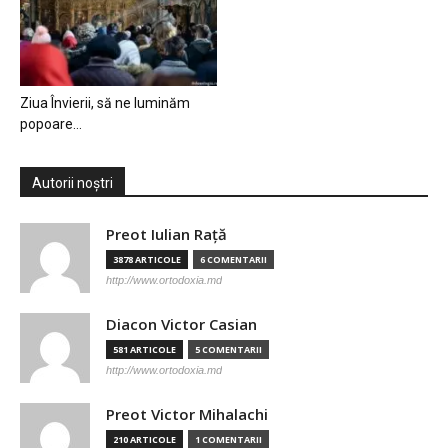
Ziua Învierii, să ne luminăm
popoare…
Autorii noștri
Preot Iulian Raţă
3878 ARTICOLE
6 COMENTARII
http://www.ortodoxia.md
Diacon Victor Casian
581 ARTICOLE
5 COMENTARII
http://www.ortodoxia.md
Preot Victor Mihalachi
210 ARTICOLE
1 COMENTARII