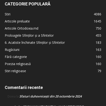
CATEGORIE POPULARĂ
Stiri
4086
Articole preluate
1645
Articole Ortodoxia.md
750
Proloagele Sfinților și a Sfintelor
455
6. Acatiste închinate Sfinților și Sfintelor
183
Rugăciuni
163
Fără categorie
160
Poezia religioasă
160
Stiri religioase
79
Comentarii recente
Sfaturi duhovnicești din 20 octombrie 2024
Doina
la