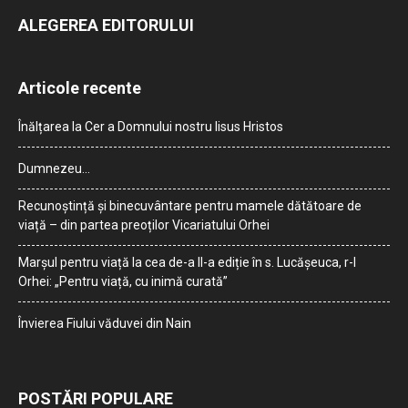
ALEGEREA EDITORULUI
Articole recente
Înălțarea la Cer a Domnului nostru Iisus Hristos
Dumnezeu…
Recunoștință și binecuvântare pentru mamele dătătoare de
viață – din partea preoților Vicariatului Orhei
Marșul pentru viață la cea de-a II-a ediție în s. Lucășeuca, r-l
Orhei: „Pentru viață, cu inimă curată”
Învierea Fiului văduvei din Nain
POSTĂRI POPULARE