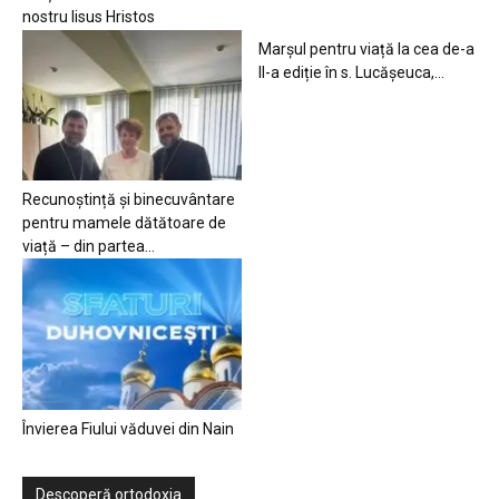
nostru Iisus Hristos
Marșul pentru viață la cea de-a
II-a ediție în s. Lucășeuca,...
Recunoștință și binecuvântare
pentru mamele dătătoare de
viață – din partea...
Învierea Fiului văduvei din Nain
Descoperă ortodoxia