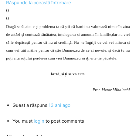
Răspunde la această întrebare
0
0
Dragă soră, aici e și problema ta că știi că banii nu valorează nimic în ziua
de astăzi și contează sănătatea, înțelegerea și armonia în familie,dar nu vrei
să le depășești pentru că nu ai credință. Nu te îngriji de cei vei mânca și
cum vei trăi mâine pentru că știe Dumnezeu de ce ai nevoie, și dacă tu nu
poți erta soțului perderea cum vrei Dumnezeu să îți erte ție păcatele.
Iartă, și ți se va erta.
Prot. Victor Mihalachi
Guest
a răspuns
13 ani ago
You must
login
to post comments