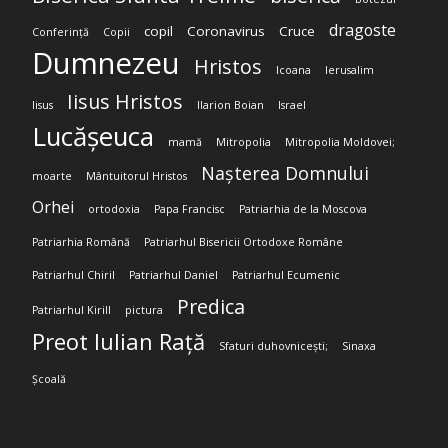
dragoste
copil
Coronavirus
Cruce
Conferință
Copii
Dumnezeu
Hristos
Icoana
Ierusalim
Iisus Hristos
Iisus
Ilarion Boian
Israel
Lucășeuca
mamă
Mitropolia
Mitropolia Moldovei;
Nașterea Domnului
moarte
Mântuitorul Hristos
Orhei
ortodoxia
Papa Francisc
Patriarhia de la Moscova
Patriarhia Română
Patriarhul Bisericii Ortodoxe Române
Patriarhul Chiril
Patriarhul Daniel
Patriarhul Ecumenic
Predica
Patriarhul Kirill
pictura
Preot Iulian Rață
Sfaturi duhovnicești;
Sinaxa
Școală