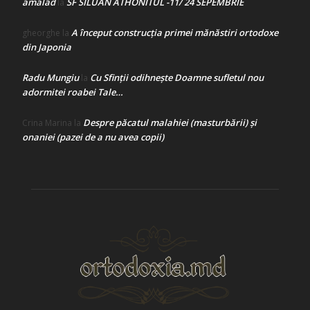
amalad
SF SILUAN ATHONITUL -11/ 24 SEPEMBRIE
la
A început construcţia primei mănăstiri ortodoxe
gheorghe
la
din Japonia
Radu Mungiu
Cu Sfinții odihnește Doamne sufletul nou
la
adormitei roabei Tale…
Despre păcatul malahiei (masturbării) şi
Crina Marina
la
onaniei (pazei de a nu avea copii)