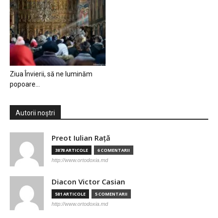
Ziua Învierii, să ne luminăm
popoare…
Autorii noștri
Preot Iulian Raţă
3878 ARTICOLE
6 COMENTARII
http://www.ortodoxia.md
Diacon Victor Casian
581 ARTICOLE
5 COMENTARII
http://www.ortodoxia.md