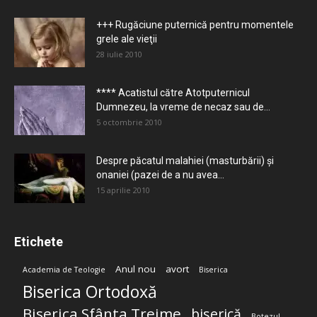
+++ Rugăciune puternică pentru momentele
grele ale vieţii
28 iulie 2010
**** Acatistul către Atotputernicul
Dumnezeu, la vreme de necaz sau de...
5 octombrie 2010
Despre păcatul malahiei (masturbării) şi
onaniei (pazei de a nu avea...
15 aprilie 2010
Etichete
Anul nou
avort
Academia de Teologie
Biserica
Biserica Ortodoxă
Biserica Sfânta Treime
biserică
Botezul