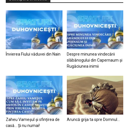
Învierea Fiului văduvei din Nain
Despre minunea vindecării
slăbănogului din Capernaum și
Rugăciunea inimii
Zaheu Vameșul și sfințirea de
Aruncă grija ta spre Domnul…
casă… Și nu numai!