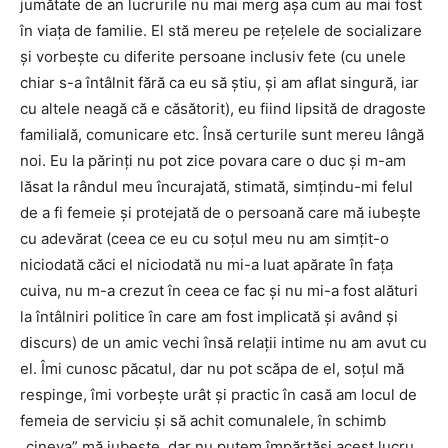
jumătate de an lucrurile nu mai merg aşa cum au mai fost
în viaţa de familie. El stă mereu pe reţelele de socializare
şi vorbeşte cu diferite persoane inclusiv fete (cu unele
chiar s-a întâlnit fără ca eu să ştiu, şi am aflat singură, iar
cu altele neagă că e căsătorit), eu fiind lipsită de dragoste
familială, comunicare etc. Însă certurile sunt mereu lângă
noi. Eu la părinţi nu pot zice povara care o duc şi m-am
lăsat la rândul meu încurajată, stimată, simţindu-mi felul
de a fi femeie şi protejată de o persoană care mă iubeşte
cu adevărat (ceea ce eu cu soţul meu nu am simţit-o
niciodată căci el niciodată nu mi-a luat apărate în faţa
cuiva, nu m-a crezut în ceea ce fac şi nu mi-a fost alături
la întâlniri politice în care am fost implicată şi având şi
discurs) de un amic vechi însă relaţii intime nu am avut cu
el. Îmi cunosc păcatul, dar nu pot scăpa de el, soţul mă
respinge, îmi vorbeşte urât şi practic în casă am locul de
femeia de serviciu şi să achit comunalele, în schimb
„cineva” mă iubeşte, dar nu putem împărtăşi acest lucru