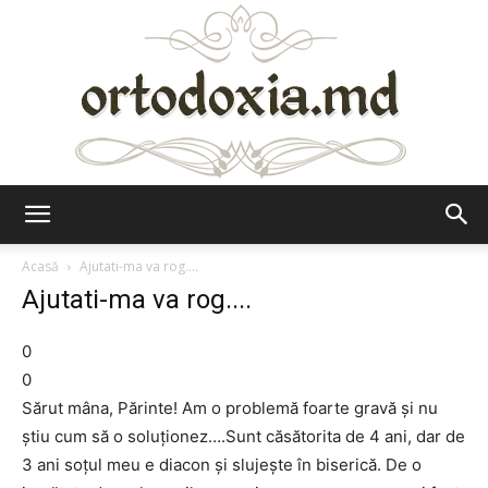
Ortodoxia.md
Acasă
Ajutati-ma va rog....
Ajutati-ma va rog....
0
0
Sărut mâna, Părinte! Am o problemă foarte gravă şi nu
ştiu cum să o soluţionez….Sunt căsătorita de 4 ani, dar de
3 ani soţul meu e diacon şi slujeşte în biserică. De o