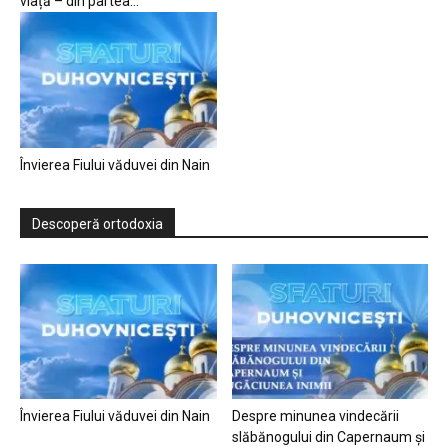
viață – din partea...
Învierea Fiului văduvei din Nain
Descoperă ortodoxia
Învierea Fiului văduvei din Nain
Despre minunea vindecării
slăbănogului din Capernaum și