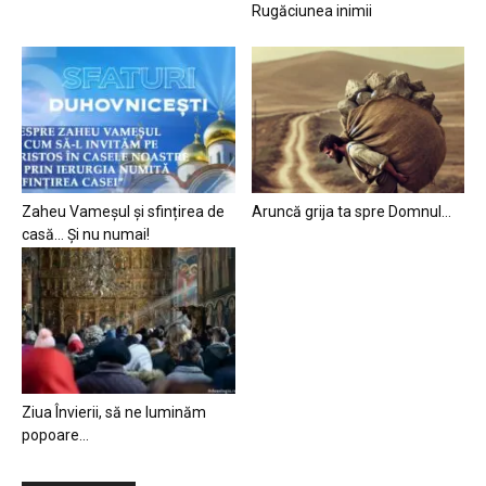
Rugăciunea inimii
Zaheu Vameșul și sfințirea de
Aruncă grija ta spre Domnul…
casă… Și nu numai!
Ziua Învierii, să ne luminăm
popoare…