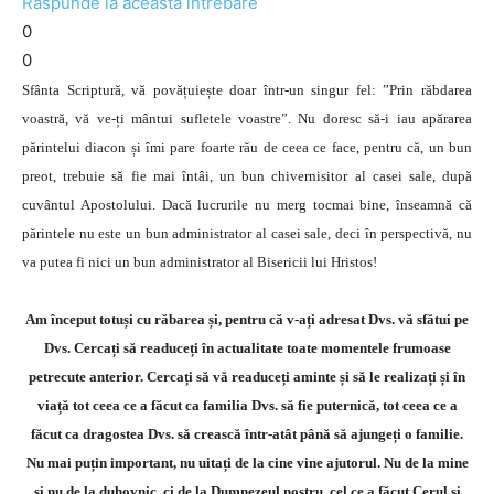
Răspunde la această întrebare
0
0
Sfânta Scriptură, vă povățuiește doar într-un singur fel: ”Prin răbdarea
voastră, vă ve-ți mântui sufletele voastre”. Nu doresc să-i iau apărarea
părintelui diacon și îmi pare foarte rău de ceea ce face, pentru că, un bun
preot, trebuie să fie mai întâi, un bun chivernisitor al casei sale, după
cuvântul Apostolului. Dacă lucrurile nu merg tocmai bine, înseamnă că
părintele nu este un bun administrator al casei sale, deci în perspectivă, nu
va putea fi nici un bun administrator al Bisericii lui Hristos!
Am început totuși cu răbarea și, pentru că v-ați adresat Dvs. vă sfătui pe
Dvs. Cercați să readuceți în actualitate toate momentele frumoase
petrecute anterior. Cercați să vă readuceți aminte și să le realizați și în
viață tot ceea ce a făcut ca familia Dvs. să fie puternică, tot ceea ce a
făcut ca dragostea Dvs. să crească într-atât până să ajungeți o familie.
Nu mai puțin important, nu uitați de la cine vine ajutorul. Nu de la mine
și nu de la duhovnic, ci de la Dumnezeul nostru, cel ce a făcut Cerul și