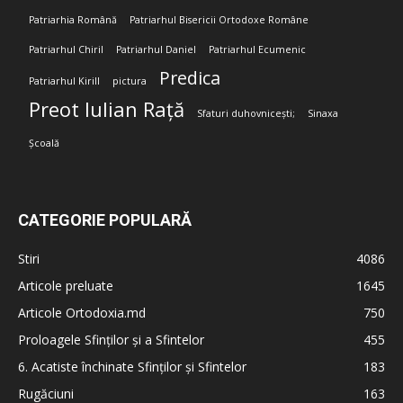
Patriarhia Română
Patriarhul Bisericii Ortodoxe Române
Patriarhul Chiril
Patriarhul Daniel
Patriarhul Ecumenic
Predica
Patriarhul Kirill
pictura
Preot Iulian Rață
Sfaturi duhovnicești;
Sinaxa
Școală
CATEGORIE POPULARĂ
Stiri
4086
Articole preluate
1645
Articole Ortodoxia.md
750
Proloagele Sfinților și a Sfintelor
455
6. Acatiste închinate Sfinților și Sfintelor
183
Rugăciuni
163