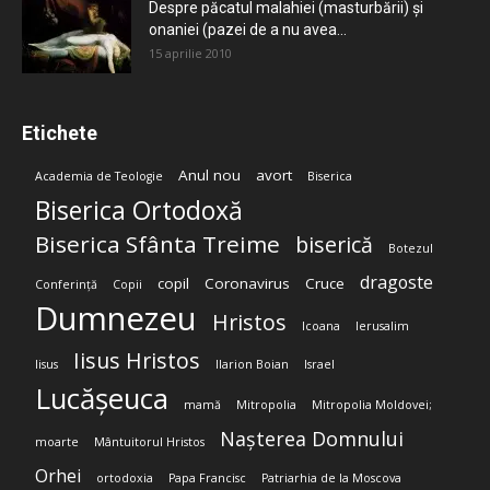
Despre păcatul malahiei (masturbării) şi
onaniei (pazei de a nu avea...
15 aprilie 2010
Etichete
Anul nou
avort
Academia de Teologie
Biserica
Biserica Ortodoxă
Biserica Sfânta Treime
biserică
Botezul
dragoste
copil
Coronavirus
Cruce
Conferință
Copii
Dumnezeu
Hristos
Icoana
Ierusalim
Iisus Hristos
Iisus
Ilarion Boian
Israel
Lucășeuca
mamă
Mitropolia
Mitropolia Moldovei;
Nașterea Domnului
moarte
Mântuitorul Hristos
Orhei
ortodoxia
Papa Francisc
Patriarhia de la Moscova