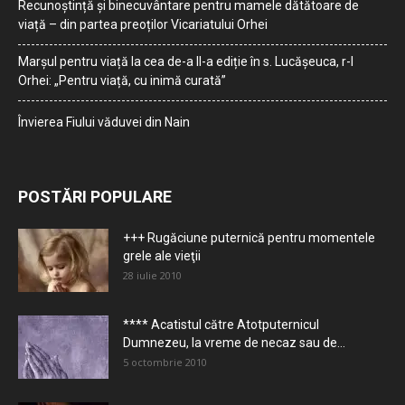
Recunoștință și binecuvântare pentru mamele dătătoare de
viață – din partea preoților Vicariatului Orhei
Marșul pentru viață la cea de-a II-a ediție în s. Lucășeuca, r-l
Orhei: „Pentru viață, cu inimă curată”
Învierea Fiului văduvei din Nain
POSTĂRI POPULARE
+++ Rugăciune puternică pentru momentele
grele ale vieţii
28 iulie 2010
**** Acatistul către Atotputernicul
Dumnezeu, la vreme de necaz sau de...
5 octombrie 2010