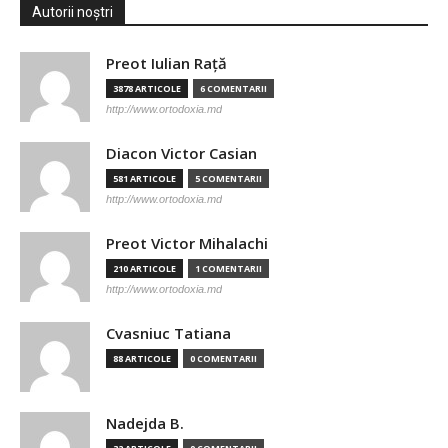
Autorii noștri
Preot Iulian Raţă
3878 ARTICOLE
6 COMENTARII
http://www.ortodoxia.md
Diacon Victor Casian
581 ARTICOLE
5 COMENTARII
http://www.ortodoxia.md
Preot Victor Mihalachi
210 ARTICOLE
1 COMENTARII
http://www.ortodoxia.md
Cvasniuc Tatiana
88 ARTICOLE
0 COMENTARII
Nadejda B.