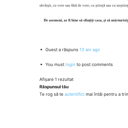
săvârșit, cu voie sau fără de voie, cu știință sau cu neștiin
De asemeni, ar fi bine să sfințiți casa, și să mărturis
Guest
a răspuns
13 ani ago
You must
login
to post comments
Afișare 1 rezultat
Răspunsul tău
Te rog să te
autentifici
mai întâi pentru a tri