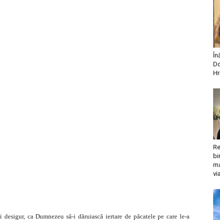
În
Do
Hr
Re
bi
ma
vi
ți desigur, ca Dumnezeu să-i dăruiască iertare de păcatele pe care le-a