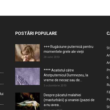
POSTĂRI POPULARE
C
+++ Rugăciune puternică pentru
St
momentele grele ale vieţii
Ar
28 iulie 2010
Ar
Pr
**** Acatistul către
Atotputernicul Dumnezeu, la
6.
vreme de necaz sau de...
Ru
5 octombrie 2010
Fă
lui
Despre păcatul malahiei
Po
(masturbării) şi onaniei (pazei de
a nu avea...
St