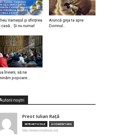
heu Vameșul și sfințirea
Aruncă grija ta spre
 casă… Și nu numai!
Domnul…
ua Învierii, să ne
minăm popoare…
Autorii noștri
Preot Iulian Raţă
3878 ARTICOLE
6 COMENTARII
http://www.ortodoxia.md