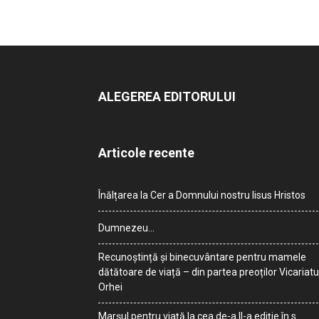
ALEGEREA EDITORULUI
Articole recente
Înălțarea la Cer a Domnului nostru Iisus Hristos
Dumnezeu…
Recunoștință și binecuvântare pentru mamele
dătătoare de viață – din partea preoților Vicariatu
Orhei
Marșul pentru viață la cea de-a II-a ediție în s.