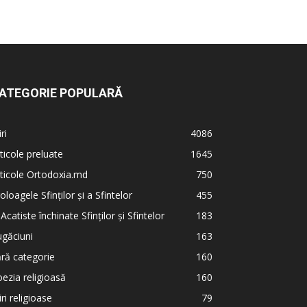
ATEGORIE POPULARĂ
iri
4086
ticole preluate
1645
ticole Ortodoxia.md
750
oloagele Sfinților și a Sfintelor
455
 Acatiste închinate Sfinților și Sfintelor
183
găciuni
163
ră categorie
160
ezia religioasă
160
iri religioase
79