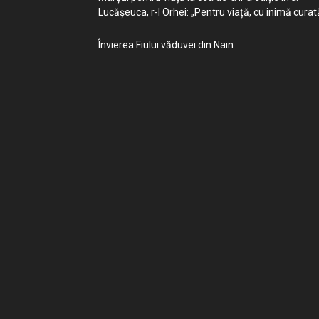
Lucășeuca, r-l Orhei: „Pentru viață, cu inimă curat
Învierea Fiului văduvei din Nain