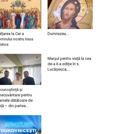
ălțarea la Cer a
Dumnezeu…
mnului nostru Iisus
istos
Marșul pentru viață la cea
de-a II-a ediție în s.
Lucășeuca,...
cunoștință și
necuvântare pentru
mele dătătoare de
ață – din partea...