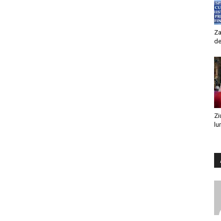
Za
de
Zi
lu