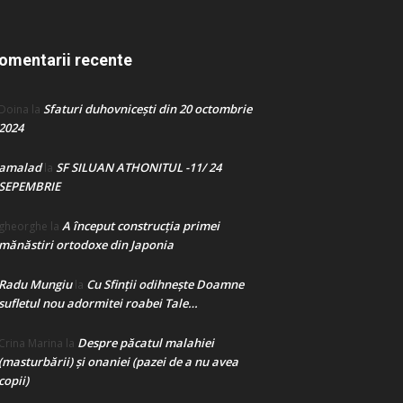
omentarii recente
Sfaturi duhovnicești din 20 octombrie
Doina
la
2024
amalad
SF SILUAN ATHONITUL -11/ 24
la
SEPEMBRIE
A început construcţia primei
gheorghe
la
mănăstiri ortodoxe din Japonia
Radu Mungiu
Cu Sfinții odihnește Doamne
la
sufletul nou adormitei roabei Tale…
Despre păcatul malahiei
Crina Marina
la
(masturbării) şi onaniei (pazei de a nu avea
copii)