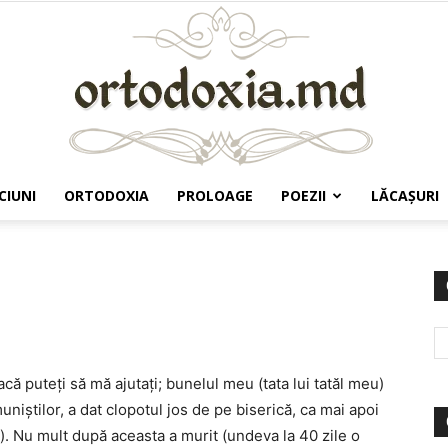
CIUNI
ORTODOXIA
PROLOAGE
POEZII
LĂCAŞURI
Ortodoxia.md
ă puteți să mă ajutați; bunelul meu (tata lui tatăl meu)
niștilor, a dat clopotul jos de pe biserică, ca mai apoi
ist). Nu mult după aceasta a murit (undeva la 40 zile o