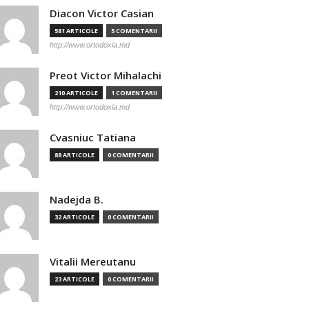
Diacon Victor Casian
581 ARTICOLE
5 COMENTARII
http://www.ortodoxia.md
Preot Victor Mihalachi
210 ARTICOLE
1 COMENTARII
http://www.ortodoxia.md
Cvasniuc Tatiana
88 ARTICOLE
0 COMENTARII
Nadejda B.
32 ARTICOLE
0 COMENTARII
Vitalii Mereutanu
23 ARTICOLE
0 COMENTARII