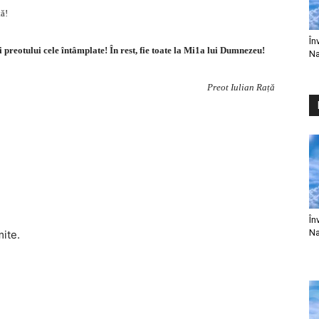
ță!
În
iți preotului cele întâmplate! În rest, fie toate la Mi1a lui Dumnezeu!
Na
Preot Iulian Rață
În
Na
mite.