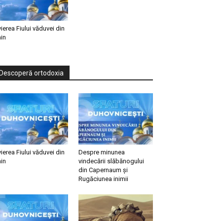
vierea Fiului văduvei din
in
Descoperă ortodoxia
vierea Fiului văduvei din
Despre minunea
in
vindecării slăbănogului
din Capernaum și
Rugăciunea inimii