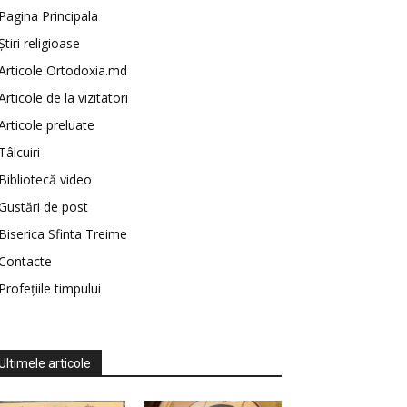
Pagina Principala
Știri religioase
Articole Ortodoxia.md
Articole de la vizitatori
Articole preluate
Tâlcuiri
Bibliotecă video
Gustări de post
Biserica Sfinta Treime
Contacte
Profețiile timpului
Ultimele articole