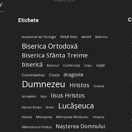
15 aprilie 2010
ă”
C
Etichete
Anul nou
avort
Academia de Teologie
Biserica
Biserica Ortodoxă
Biserica Sfânta Treime
biserică
copil
Botezul
Conferință
Copii
dragoste
Coronavirus
Cruce
Dumnezeu
Hristos
Icoana
Iisus Hristos
Ierusalim
Iisus
Lucășeuca
Ilarion Boian
Israel
mamă
Mitropolia
Mitropolia Moldovei;
moarte
Nașterea Domnului
Mântuitorul Hristos