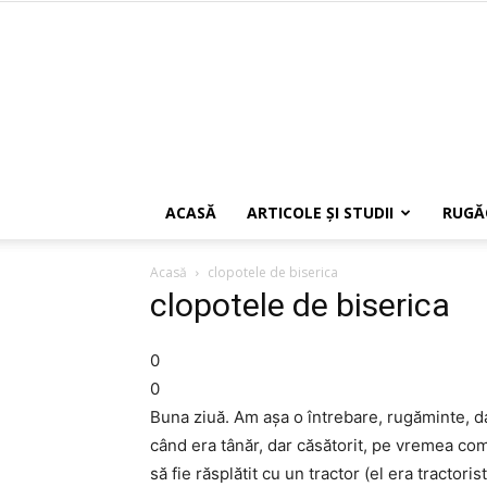
ACASĂ
ARTICOLE ŞI STUDII
RUGĂ
Acasă
clopotele de biserica
clopotele de biserica
0
0
Buna ziuă. Am așa o întrebare, rugăminte, dac
când era tânăr, dar căsătorit, pe vremea comu
să fie răsplătit cu un tractor (el era tractor