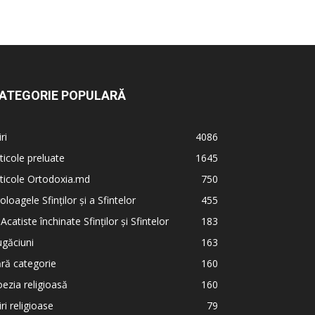
ATEGORIE POPULARĂ
iri
4086
ticole preluate
1645
ticole Ortodoxia.md
750
oloagele Sfinților și a Sfintelor
455
 Acatiste închinate Sfinților și Sfintelor
183
găciuni
163
ră categorie
160
ezia religioasă
160
iri religioase
79