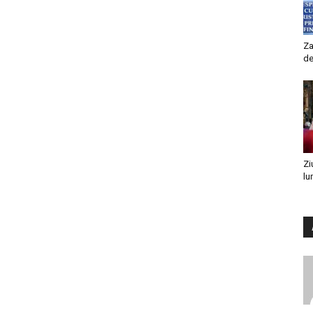
Za
de
Zi
lu