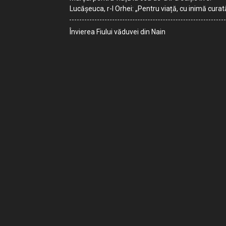
Lucășeuca, r-l Orhei: „Pentru viață, cu inimă curat
Învierea Fiului văduvei din Nain