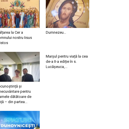
ălțarea la Cer a
Dumnezeu…
mnului nostru Iisus
istos
Marșul pentru viață la cea
de-a II-a ediție în s.
Lucășeuca,...
cunoștință și
necuvântare pentru
mele dătătoare de
ață – din partea...