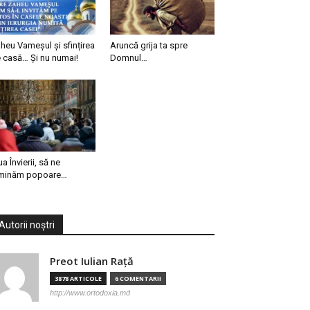
heu Vameșul și sfințirea
Aruncă grija ta spre
 casă… Și nu numai!
Domnul…
ua Învierii, să ne
minăm popoare…
Autorii noștri
Preot Iulian Raţă
3878 ARTICOLE
6 COMENTARII
http://www.ortodoxia.md