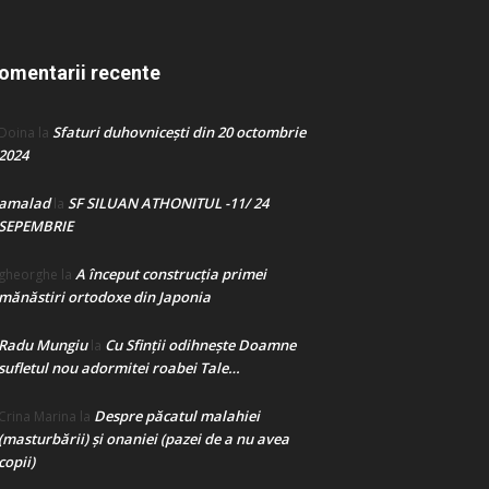
omentarii recente
Sfaturi duhovnicești din 20 octombrie
Doina
la
2024
amalad
SF SILUAN ATHONITUL -11/ 24
la
SEPEMBRIE
A început construcţia primei
gheorghe
la
mănăstiri ortodoxe din Japonia
Radu Mungiu
Cu Sfinții odihnește Doamne
la
sufletul nou adormitei roabei Tale…
Despre păcatul malahiei
Crina Marina
la
(masturbării) şi onaniei (pazei de a nu avea
copii)