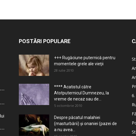
POSTĂRI POPULARE
C
+++ Rugăciune puternică pentru
St
momentele grele ale vieţii
Ar
28 iulie 2010
Ar
Pr
**** Acatistul către
Atotputernicul Dumnezeu, la
6.
vreme de necaz sau de...
Ru
5 octombrie 2010
Fă
lui
Despre păcatul malahiei
Po
(masturbării) şi onaniei (pazei de
a nu avea...
St