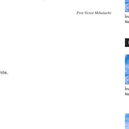
Prot Victor Mihalachi
În
Na
mite.
În
Na