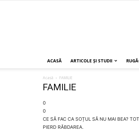
ACASĂ
ARTICOLE ŞI STUDII
RUGĂ
Acasă
FAMILIE
FAMILIE
0
0
CE SĂ FAC CA SOȚUL SĂ NU MAI BEA? TOT
PIERD RĂBDAREA.