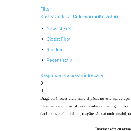
Filter
Sortează după:
Cele mai multe voturi
Newest First
Oldest First
Random
Recent activ
Răspunde la această întrebare
0
0
Dragă soră, acest viciu mare si păcat nu este așa de ușor
izbuti să scapi de acest păcat scârbos și distrugător. Nu m
dar întăreștete în credință, roagăte cât mai mult posibil, râv
Înarmeazăte cu arma r