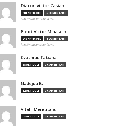
Diacon Victor Casian
581 ARTICOLE
5 COMENTARII
http://www.ortodoxia.md
Preot Victor Mihalachi
210 ARTICOLE
1 COMENTARII
http://www.ortodoxia.md
Cvasniuc Tatiana
88 ARTICOLE
0 COMENTARII
Nadejda B.
32 ARTICOLE
0 COMENTARII
Vitalii Mereutanu
23 ARTICOLE
0 COMENTARII