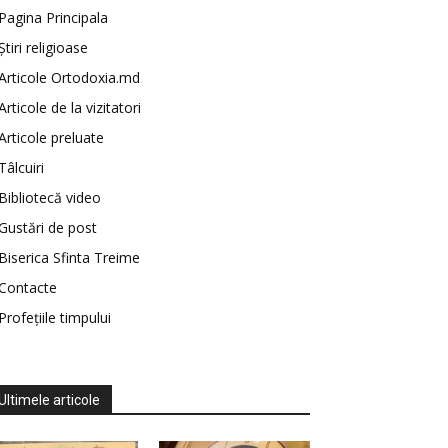
Pagina Principala
Știri religioase
Articole Ortodoxia.md
Articole de la vizitatori
Articole preluate
Tâlcuiri
Bibliotecă video
Gustări de post
Biserica Sfinta Treime
Contacte
Profețiile timpului
Ultimele articole