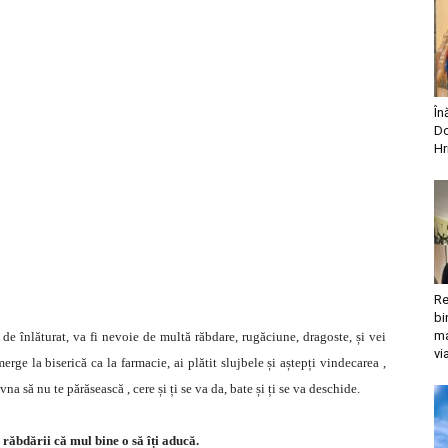
În
Do
Hr
Re
bi
ma
 de înlăturat, va fi nevoie de multă răbdare, rugăciune, dragoste, și vei
vi
erge la biserică ca la farmacie, ai plătit slujbele și aștepți vindecarea ,
na să nu te părăsească , cere și ți se va da, bate și ți se va deschide.
ăbdării că mul bine o să îți aducă.