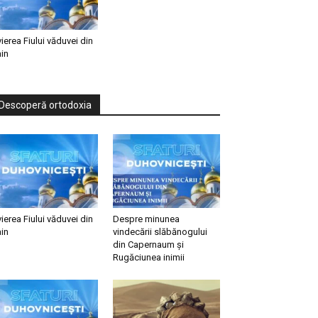
vierea Fiului văduvei din
in
Descoperă ortodoxia
vierea Fiului văduvei din
Despre minunea
in
vindecării slăbănogului
din Capernaum și
Rugăciunea inimii