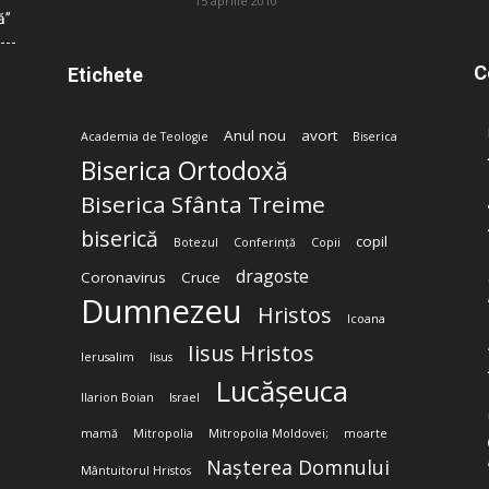
15 aprilie 2010
ă”
C
Etichete
Anul nou
avort
Academia de Teologie
Biserica
Biserica Ortodoxă
Biserica Sfânta Treime
biserică
copil
Botezul
Conferință
Copii
dragoste
Coronavirus
Cruce
Dumnezeu
Hristos
Icoana
Iisus Hristos
Ierusalim
Iisus
Lucășeuca
Ilarion Boian
Israel
mamă
Mitropolia
Mitropolia Moldovei;
moarte
Nașterea Domnului
Mântuitorul Hristos