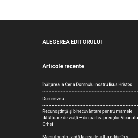
ALEGEREA EDITORULUI
Articole recente
Înălțarea la Cer a Domnului nostru Iisus Hristos
Dumnezeu…
Recunoștință și binecuvântare pentru mamele
dătătoare de viață – din partea preoților Vicariatu
Orhei
Marșul pentru viață la cea de-a II-a ediție în s.