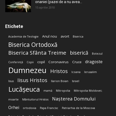
onaniei (pazei de a nu avea...
15 aprilie 2010
Etichete
Anul nou
avort
Academia de Teologie
Biserica
Biserica Ortodoxă
Biserica Sfânta Treime
biserică
Botezul
dragoste
copil
Coronavirus
Cruce
Conferință
Copii
Dumnezeu
Hristos
Icoana
Ierusalim
Iisus Hristos
Iisus
Ilarion Boian
Israel
Lucășeuca
mamă
Mitropolia
Mitropolia Moldovei;
Nașterea Domnului
moarte
Mântuitorul Hristos
Orhei
ortodoxia
Papa Francisc
Patriarhia de la Moscova