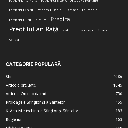
Patriarhia Română
Patriarhul Bisericii Ortodoxe Române
Patriarhul Chiril
Patriarhul Daniel
Patriarhul Ecumenic
Predica
Patriarhul Kirill
pictura
Preot Iulian Rață
Sfaturi duhovnicești;
Sinaxa
Școală
CATEGORIE POPULARĂ
Stiri
4086
Articole preluate
1645
Articole Ortodoxia.md
750
Proloagele Sfinților și a Sfintelor
455
6. Acatiste închinate Sfinților și Sfintelor
183
Rugăciuni
163
Fără categorie
160