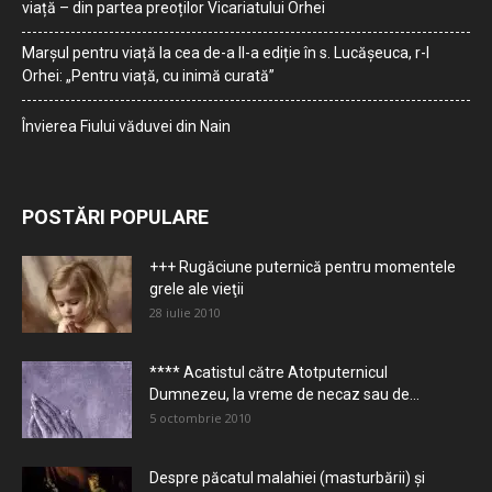
viață – din partea preoților Vicariatului Orhei
Marșul pentru viață la cea de-a II-a ediție în s. Lucășeuca, r-l
Orhei: „Pentru viață, cu inimă curată”
Învierea Fiului văduvei din Nain
POSTĂRI POPULARE
+++ Rugăciune puternică pentru momentele
grele ale vieţii
28 iulie 2010
**** Acatistul către Atotputernicul
Dumnezeu, la vreme de necaz sau de...
5 octombrie 2010
Despre păcatul malahiei (masturbării) şi