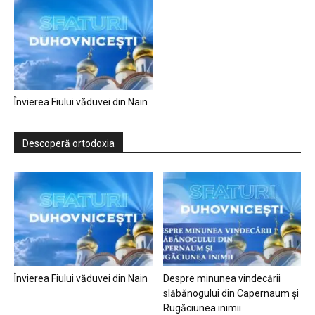
Învierea Fiului văduvei din Nain
Descoperă ortodoxia
Învierea Fiului văduvei din Nain
Despre minunea vindecării
slăbănogului din Capernaum și
Rugăciunea inimii