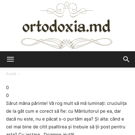
Ortodoxia.md
Acasă
0
0
Sărut mâna părinte! Vă rog mult să mă luminați: cruciulița
de la gât cum e corect să fie: cu Mântuitorul pe ea, dar
dacă nu este, nu e păcat s-o purtăm așa? Și alta: când e
cel mai bine de citit psaltirea și trebuie să ții post pentru
asta? Cu iertare.. Doamne ajută!