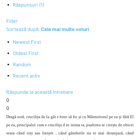
Răspunsuri (1)
Filter
Sortează după:
Cele mai multe voturi
Newest First
Oldest First
Random
Recent activ
Răspunde la această întrebare
0
0
Dragă soră, crucilița de la gât e bine să fie și cu Mântuitorul pe ea și fără El
pe ea, principalul cum e crucilița d in inima ta, psaltirea se citește de obicei
seara când toți sau liniștit , când gândurile nu te mai deranjază, când