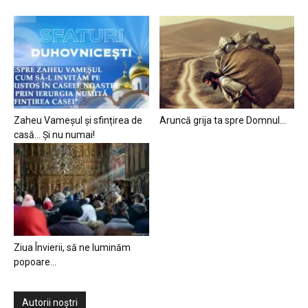
Zaheu Vameșul și sfințirea de
Aruncă grija ta spre Domnul…
casă… Și nu numai!
Ziua Învierii, să ne luminăm
popoare…
Autorii noștri