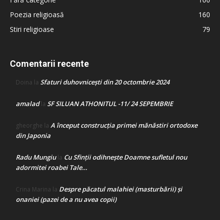
Poezia religioasă
160
Stiri religioase
79
Comentarii recente
Sfaturi duhovnicești din 20 octombrie 2024
Doina
la
amalad
SF SILUAN ATHONITUL -11/ 24 SEPEMBRIE
la
A început construcţia primei mănăstiri ortodoxe
gheorghe
la
din Japonia
Radu Mungiu
Cu Sfinții odihnește Doamne sufletul nou
la
adormitei roabei Tale…
Despre păcatul malahiei (masturbării) şi
Crina Marina
la
onaniei (pazei de a nu avea copii)