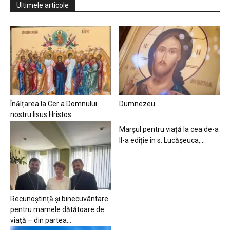
Ultimele articole
Înălțarea la Cer a Domnului
Dumnezeu…
nostru Iisus Hristos
Marșul pentru viață la cea de-a
II-a ediție în s. Lucășeuca,...
Recunoștință și binecuvântare
pentru mamele dătătoare de
viață – din partea...