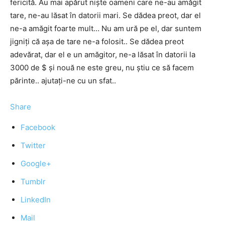
fericită. Au mai apărut niște oameni care ne-au amăgit
tare, ne-au lăsat în datorii mari. Se dădea preot, dar el
ne-a amăgit foarte mult… Nu am ură pe el, dar suntem
jigniți că așa de tare ne-a folosit.. Se dădea preot
adevărat, dar el e un amăgitor, ne-a lăsat în datorii la
3000 de $ și nouă ne este greu, nu știu ce să facem
părinte.. ajutați-ne cu un sfat..
Share
Facebook
Twitter
Google+
Tumblr
LinkedIn
Mail