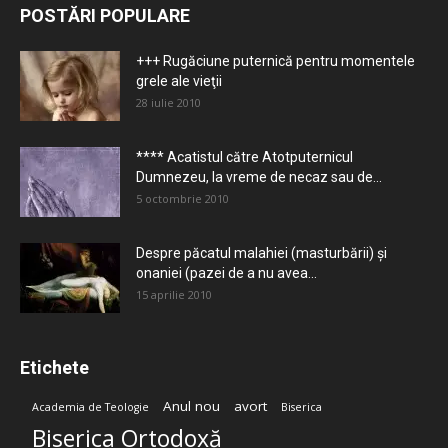
POSTĂRI POPULARE
+++ Rugăciune puternică pentru momentele
grele ale vieţii
28 iulie 2010
**** Acatistul către Atotputernicul
Dumnezeu, la vreme de necaz sau de...
5 octombrie 2010
Despre păcatul malahiei (masturbării) şi
onaniei (pazei de a nu avea...
15 aprilie 2010
Etichete
Anul nou
avort
Academia de Teologie
Biserica
Biserica Ortodoxă