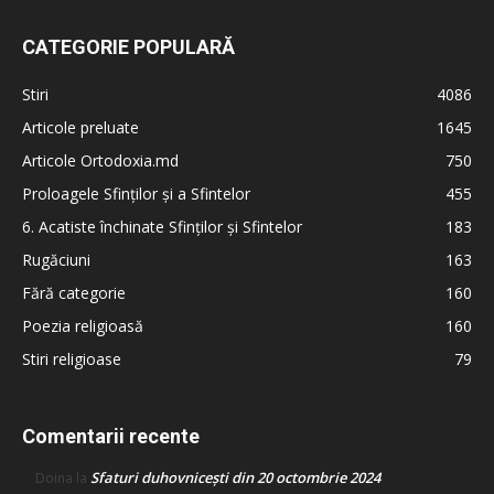
CATEGORIE POPULARĂ
Stiri
4086
Articole preluate
1645
Articole Ortodoxia.md
750
Proloagele Sfinților și a Sfintelor
455
6. Acatiste închinate Sfinților și Sfintelor
183
Rugăciuni
163
Fără categorie
160
Poezia religioasă
160
Stiri religioase
79
Comentarii recente
Sfaturi duhovnicești din 20 octombrie 2024
Doina
la