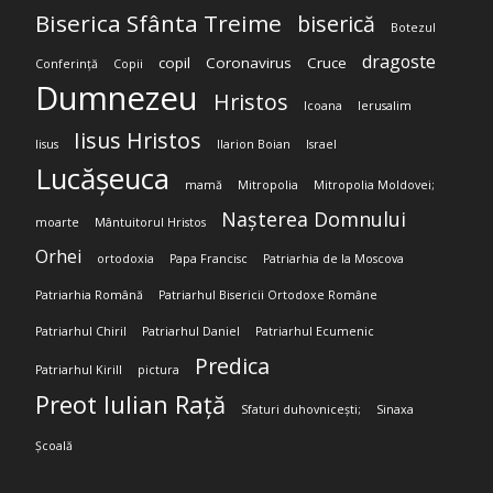
Biserica Sfânta Treime
biserică
Botezul
dragoste
copil
Coronavirus
Cruce
Conferință
Copii
Dumnezeu
Hristos
Icoana
Ierusalim
Iisus Hristos
Iisus
Ilarion Boian
Israel
Lucășeuca
mamă
Mitropolia
Mitropolia Moldovei;
Nașterea Domnului
moarte
Mântuitorul Hristos
Orhei
ortodoxia
Papa Francisc
Patriarhia de la Moscova
Patriarhia Română
Patriarhul Bisericii Ortodoxe Române
Patriarhul Chiril
Patriarhul Daniel
Patriarhul Ecumenic
Predica
Patriarhul Kirill
pictura
Preot Iulian Rață
Sfaturi duhovnicești;
Sinaxa
Școală