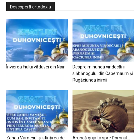
Descoperă ortodoxia
Învierea Fiului văduvei din Nain
Despre minunea vindecării
slăbănogului din Capernaum și
Rugăciunea inimii
Zaheu Vameșul și sfințirea de
Aruncă grija ta spre Domnul…