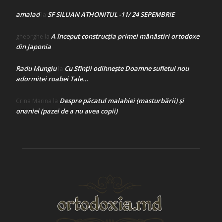
amalad
SF SILUAN ATHONITUL -11/ 24 SEPEMBRIE
la
A început construcţia primei mănăstiri ortodoxe
gheorghe
la
din Japonia
Radu Mungiu
Cu Sfinții odihnește Doamne sufletul nou
la
adormitei roabei Tale…
Despre păcatul malahiei (masturbării) şi
Crina Marina
la
onaniei (pazei de a nu avea copii)