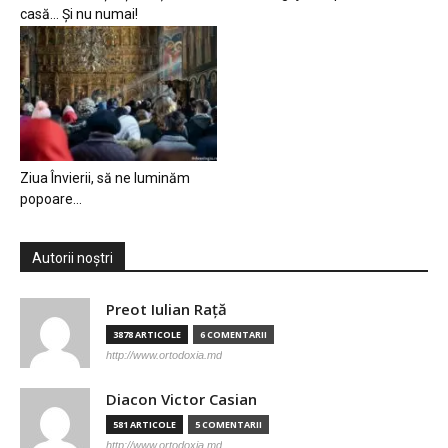
casă… Și nu numai!
Ziua Învierii, să ne luminăm
popoare…
Autorii noștri
Preot Iulian Raţă
3878 ARTICOLE
6 COMENTARII
http://www.ortodoxia.md
Diacon Victor Casian
581 ARTICOLE
5 COMENTARII
http://www.ortodoxia.md