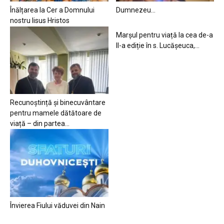
Înălțarea la Cer a Domnului
Dumnezeu…
nostru Iisus Hristos
Marșul pentru viață la cea de-a
II-a ediție în s. Lucășeuca,...
Recunoștință și binecuvântare
pentru mamele dătătoare de
viață – din partea...
Învierea Fiului văduvei din Nain