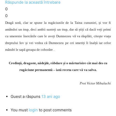
Răspunde la această întrebare
0
0
Dragă soră, clar se spune la rugăciunile de la Taina cununiei, și vor fi
amândoi un trup, deci ambii sunteți un trup, dar să știți că dacă veți primi
cu smerenie înercările care le aveți Dumnezeu vă va răsplăti, citește viața
dreptului Iov și vei vedea că Dumnezeu pe cei smeriți îi înalță iar celor
mândri le sapă groapa de coborâre .
Credință, dragoste, nădejde, răbdare și o mărturisire cât mai des cu
rugăciune permanentă – iată receta care vă va salva.
Prot Victor Mihalachi
Guest
a răspuns
13 ani ago
You must
login
to post comments