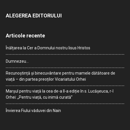
ALEGEREA EDITORULUI
Articole recente
Înălțarea la Cer a Domnului nostru Iisus Hristos
Dumnezeu…
Recunoștință și binecuvântare pentru mamele dătătoare de
viață – din partea preoților Vicariatului Orhei
Marșul pentru viață la cea de-a II-a ediție în s. Lucășeuca, r-l
Orhei: „Pentru viață, cu inimă curată”
Învierea Fiului văduvei din Nain