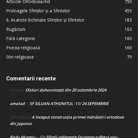
Articole Ortodoxia.md
750
Proloagele Sfinților și a Sfintelor
455
6. Acatiste închinate Sfinților și Sfintelor
183
Rugăciuni
163
Fără categorie
160
Poezia religioasă
160
Stiri religioase
79
Comentarii recente
Sfaturi duhovnicești din 20 octombrie 2024
Doina
la
amalad
SF SILUAN ATHONITUL -11/ 24 SEPEMBRIE
la
A început construcţia primei mănăstiri ortodoxe
gheorghe
la
din Japonia
Radu Mungiu
Cu Sfinții odihnește Doamne sufletul nou
la