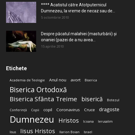
**** Acatistul către Atotputernicul
Dumnezeu, la vreme de necaz sau de...
5 octombrie 2010
Despre păcatul malahiei (masturbării) şi
onaniei (pazei de a nu avea...
15 aprilie 2010
Etichete
Anul nou
avort
Academia de Teologie
Biserica
Biserica Ortodoxă
Biserica Sfânta Treime
biserică
Botezul
dragoste
copil
Coronavirus
Cruce
Conferință
Copii
Dumnezeu
Hristos
Icoana
Ierusalim
Iisus Hristos
Iisus
Ilarion Boian
Israel