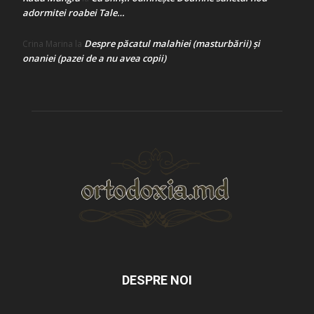
adormitei roabei Tale…
Despre păcatul malahiei (masturbării) şi
Crina Marina
la
onaniei (pazei de a nu avea copii)
DESPRE NOI