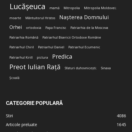
Lucășeuca
mamă
Mitropolia
Mitropolia Moldovei;
Nașterea Domnului
moarte
Mântuitorul Hristos
Orhei
ortodoxia
Papa Francisc
Patriarhia de la Moscova
Patriarhia Română
Patriarhul Bisericii Ortodoxe Române
Patriarhul Chiril
Patriarhul Daniel
Patriarhul Ecumenic
Predica
Patriarhul Kirill
pictura
Preot Iulian Rață
Sfaturi duhovnicești;
Sinaxa
Școală
CATEGORIE POPULARĂ
Stiri
4086
Articole preluate
1645