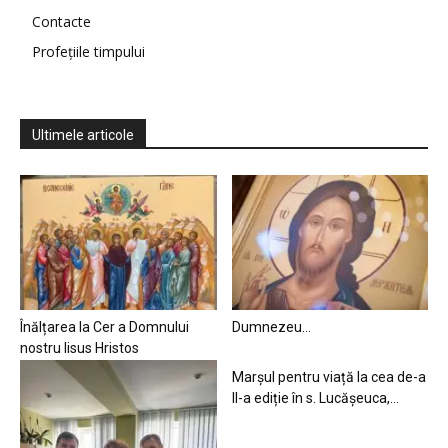
Contacte
Profețiile timpului
Ultimele articole
Înălțarea la Cer a Domnului
Dumnezeu…
nostru Iisus Hristos
Marșul pentru viață la cea de-a
II-a ediție în s. Lucășeuca,...