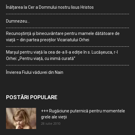
Înălțarea la Cer a Domnului nostru Iisus Hristos
Dumnezeu…
Recunoștință și binecuvântare pentru mamele dătătoare de
viață – din partea preoților Vicariatului Orhei
Marșul pentru viață la cea de-a II-a ediție în s. Lucășeuca, r-l
Orhei: „Pentru viață, cu inimă curată”
Învierea Fiului văduvei din Nain
POSTĂRI POPULARE
+++ Rugăciune puternică pentru momentele
grele ale vieţii
28 iulie 2010