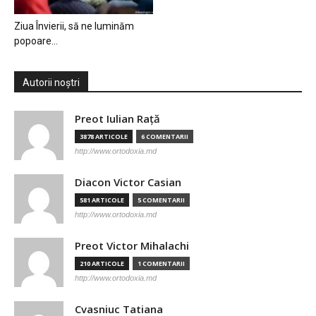
Ziua Învierii, să ne luminăm
popoare…
Autorii noștri
Preot Iulian Raţă
3878 ARTICOLE
6 COMENTARII
http://www.ortodoxia.md
Diacon Victor Casian
581 ARTICOLE
5 COMENTARII
http://www.ortodoxia.md
Preot Victor Mihalachi
210 ARTICOLE
1 COMENTARII
http://www.ortodoxia.md
Cvasniuc Tatiana