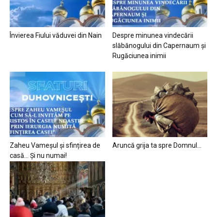
Învierea Fiului văduvei din Nain
Despre minunea vindecării
slăbănogului din Capernaum și
Rugăciunea inimii
Zaheu Vameșul și sfințirea de
Aruncă grija ta spre Domnul…
casă… Și nu numai!