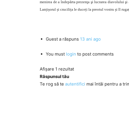
menirea de a îndepărta prezenţa şi lucrarea diavolului şi
Lanțișorul și crucilița le duceți la preotul vostru și îl rugaț
Guest
a răspuns
13 ani ago
You must
login
to post comments
Afișare 1 rezultat
Răspunsul tău
Te rog să te
autentifici
mai întâi pentru a tri