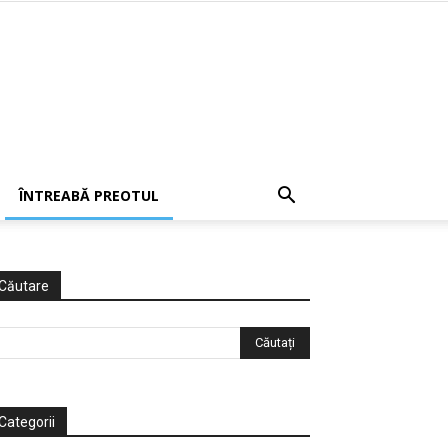
ÎNTREABĂ PREOTUL
Căutare
Categorii