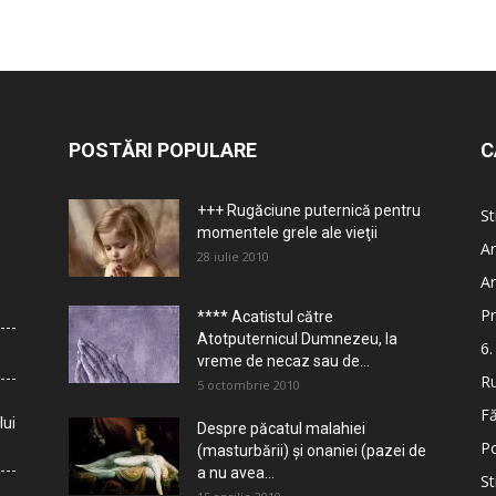
POSTĂRI POPULARE
C
+++ Rugăciune puternică pentru
St
momentele grele ale vieţii
Ar
28 iulie 2010
Ar
Pr
**** Acatistul către
Atotputernicul Dumnezeu, la
6.
vreme de necaz sau de...
Ru
5 octombrie 2010
Fă
lui
Despre păcatul malahiei
Po
(masturbării) şi onaniei (pazei de
a nu avea...
St