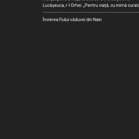
Lucășeuca, r-l Orhei: „Pentru viață, cu inimă curat
Învierea Fiului văduvei din Nain