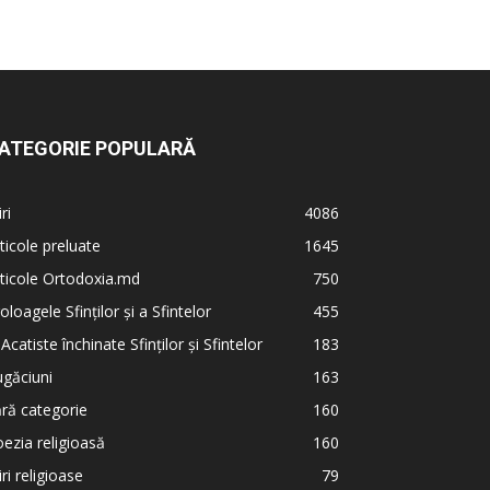
ATEGORIE POPULARĂ
iri
4086
ticole preluate
1645
ticole Ortodoxia.md
750
oloagele Sfinților și a Sfintelor
455
 Acatiste închinate Sfinților și Sfintelor
183
găciuni
163
ră categorie
160
ezia religioasă
160
iri religioase
79