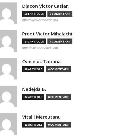
Diacon Victor Casian
581 ARTICOLE
5 COMENTARII
http://www.ortodoxia.md
Preot Victor Mihalachi
210 ARTICOLE
1 COMENTARII
http://www.ortodoxia.md
Cvasniuc Tatiana
88 ARTICOLE
0 COMENTARII
Nadejda B.
32 ARTICOLE
0 COMENTARII
Vitalii Mereutanu
23 ARTICOLE
0 COMENTARII