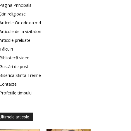
Pagina Principala
Știri religioase
Articole Ortodoxia.md
Articole de la vizitatori
Articole preluate
Tâlcuiri
Bibliotecă video
Gustări de post
Biserica Sfinta Treime
Contacte
Profețiile timpului
Ultimele articole