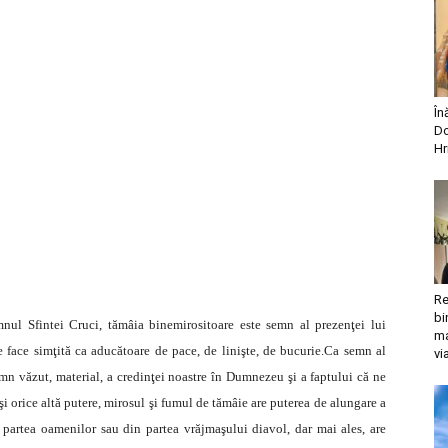
În
Do
Hr
Re
bi
nul Sfintei Cruci, tămâia binemirositoare este semn al prezenţei lui
ma
face simţită ca aducătoare de pace, de linişte, de bucurie.Ca semn al
vi
emn văzut, material, a credinţei noastre în Dumnezeu şi a faptului că ne
i orice altă putere, mirosul şi fumul de tămâie are puterea de alungare a
n partea oamenilor sau din partea vrăjmaşului diavol, dar mai ales, are