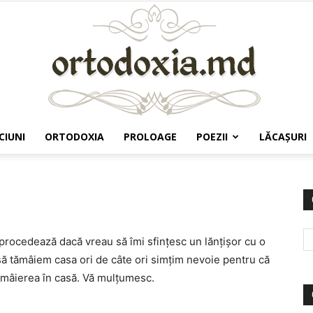
CIUNI
ORTODOXIA
PROLOAGE
POEZII
LĂCAŞURI
Ortodoxia.md
procedează dacă vreau să îmi sfinţesc un lănţişor cu o
e să tămâiem casa ori de câte ori simţim nevoie pentru că
ămâierea în casă. Vă mulţumesc.