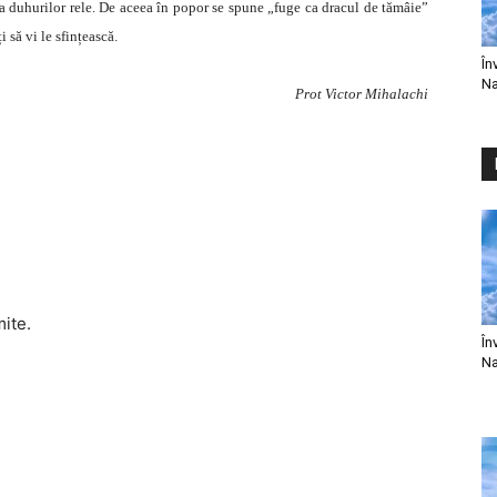
 a duhurilor rele. De aceea în popor se spune „fuge ca dracul de tămâie”
i să vi le sfințească.
În
Na
Prot Victor Mihalachi
mite.
În
Na