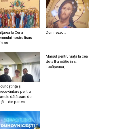
ălțarea la Cer a
Dumnezeu…
mnului nostru Iisus
istos
Marșul pentru viață la cea
de-a II-a ediție în s.
Lucășeuca,...
cunoștință și
necuvântare pentru
mele dătătoare de
ață – din partea...