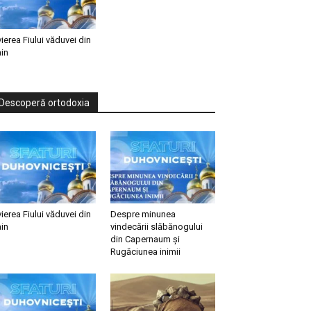
vierea Fiului văduvei din
in
Descoperă ortodoxia
vierea Fiului văduvei din
Despre minunea
in
vindecării slăbănogului
din Capernaum și
Rugăciunea inimii