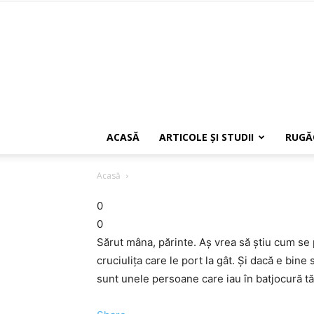
ACASĂ
ARTICOLE ŞI STUDII
RUGĂ
Acasă
0
0
Sărut mâna, părinte. Aş vrea să ştiu cum se 
cruciuliţa care le port la gât. Şi dacă e bin
sunt unele persoane care iau în batjocură t