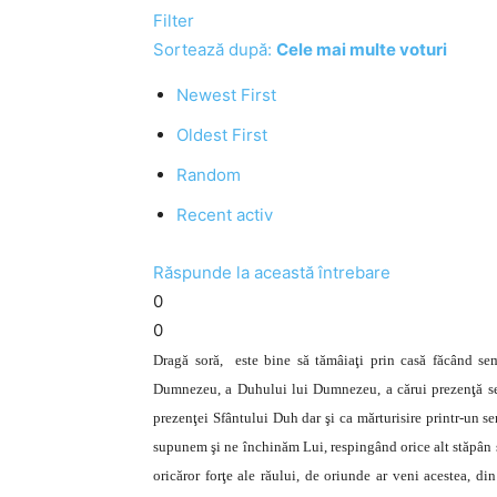
Filter
Sortează după:
Cele mai multe voturi
Newest First
Oldest First
Random
Recent activ
Răspunde la această întrebare
0
0
Dragă soră, este bine să tămâiaţi prin casă făcând sem
Dumnezeu, a Duhului lui Dumnezeu, a cărui prezenţă se 
prezenţei Sfântului Duh dar şi ca mărturisire printr-un s
supunem şi ne închinăm Lui, respingând orice alt stăpân ş
oricăror forţe ale răului, de oriunde ar veni acestea, di