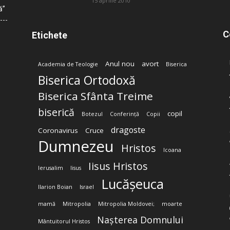
15 aprilie 2010
ă”
C
Etichete
Anul nou
avort
Academia de Teologie
Biserica
Biserica Ortodoxă
Biserica Sfânta Treime
biserică
copil
Botezul
Conferință
Copii
dragoste
Coronavirus
Cruce
Dumnezeu
Hristos
Icoana
Iisus Hristos
Ierusalim
Iisus
Lucășeuca
Ilarion Boian
Israel
mamă
Mitropolia
Mitropolia Moldovei;
moarte
Nașterea Domnului
Mântuitorul Hristos