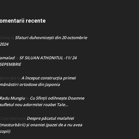
omentarii recente
Sfaturi duhovnicești din 20 octombrie
Doina
la
2024
amalad
SF SILUAN ATHONITUL -11/ 24
la
SEPEMBRIE
A început construcţia primei
gheorghe
la
mănăstiri ortodoxe din Japonia
Radu Mungiu
Cu Sfinții odihnește Doamne
la
sufletul nou adormitei roabei Tale…
Despre păcatul malahiei
Crina Marina
la
(masturbării) şi onaniei (pazei de a nu avea
copii)