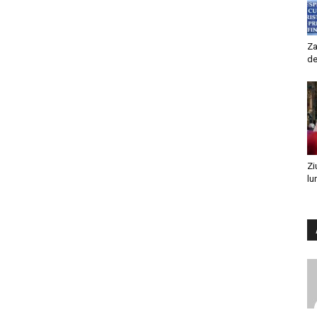
Za
de
Zi
lu