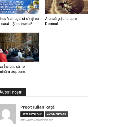
heu Vameșul și sfințirea
Aruncă grija ta spre
 casă… Și nu numai!
Domnul…
ua Învierii, să ne
minăm popoare…
Autorii noștri
Preot Iulian Raţă
3878 ARTICOLE
6 COMENTARII
http://www.ortodoxia.md