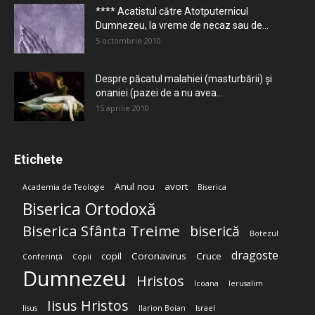
**** Acatistul către Atotputernicul
Dumnezeu, la vreme de necaz sau de...
5 octombrie 2010
Despre păcatul malahiei (masturbării) şi
onaniei (pazei de a nu avea...
15 aprilie 2010
Etichete
Anul nou
avort
Academia de Teologie
Biserica
Biserica Ortodoxă
Biserica Sfânta Treime
biserică
Botezul
dragoste
copil
Coronavirus
Cruce
Conferință
Copii
Dumnezeu
Hristos
Icoana
Ierusalim
Iisus Hristos
Iisus
Ilarion Boian
Israel