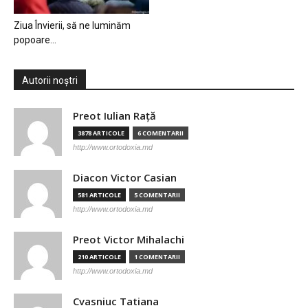
Ziua Învierii, să ne luminăm
popoare…
Autorii noștri
Preot Iulian Raţă
3878 ARTICOLE
6 COMENTARII
http://www.ortodoxia.md
Diacon Victor Casian
581 ARTICOLE
5 COMENTARII
http://www.ortodoxia.md
Preot Victor Mihalachi
210 ARTICOLE
1 COMENTARII
http://www.ortodoxia.md
Cvasniuc Tatiana