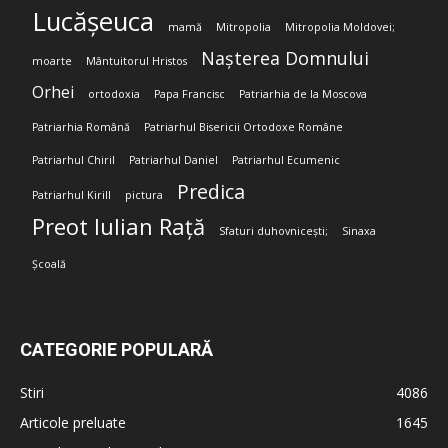
Lucășeuca
mamă
Mitropolia
Mitropolia Moldovei;
Nașterea Domnului
moarte
Mântuitorul Hristos
Orhei
ortodoxia
Papa Francisc
Patriarhia de la Moscova
Patriarhia Română
Patriarhul Bisericii Ortodoxe Române
Patriarhul Chiril
Patriarhul Daniel
Patriarhul Ecumenic
Predica
Patriarhul Kirill
pictura
Preot Iulian Rață
Sfaturi duhovnicești;
Sinaxa
Școală
CATEGORIE POPULARĂ
Stiri
4086
Articole preluate
1645