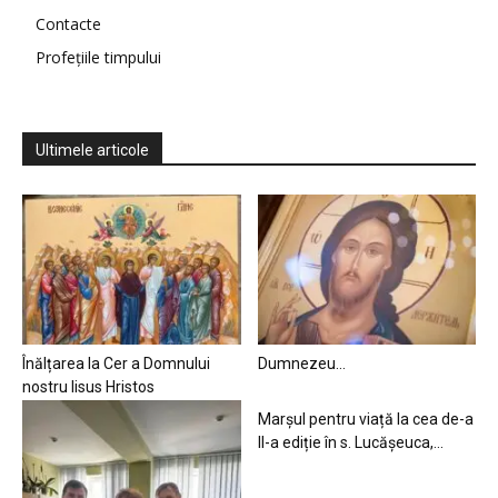
Contacte
Profețiile timpului
Ultimele articole
Înălțarea la Cer a Domnului
Dumnezeu…
nostru Iisus Hristos
Marșul pentru viață la cea de-a
II-a ediție în s. Lucășeuca,...