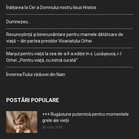
Înălțarea la Cer a Domnului nostru Iisus Hristos
Dumnezeu…
Recunoștință și binecuvântare pentru mamele dătătoare de
viață – din partea preoților Vicariatului Orhei
Marșul pentru viață la cea de-a II-a ediție în s. Lucășeuca, r-l
Orhei: „Pentru viață, cu inimă curată”
Învierea Fiului văduvei din Nain
POSTĂRI POPULARE
+++ Rugăciune puternică pentru momentele
grele ale vieţii
28 iulie 2010