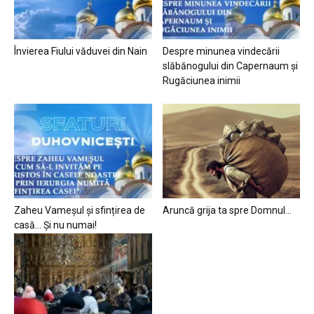
Învierea Fiului văduvei din Nain
Despre minunea vindecării
slăbănogului din Capernaum și
Rugăciunea inimii
Zaheu Vameșul și sfințirea de
Aruncă grija ta spre Domnul…
casă… Și nu numai!