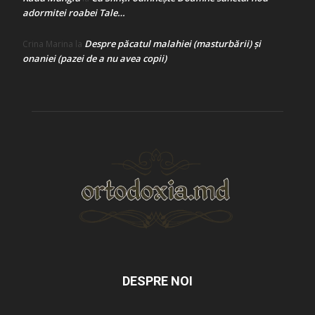
adormitei roabei Tale…
Despre păcatul malahiei (masturbării) şi
Crina Marina
la
onaniei (pazei de a nu avea copii)
DESPRE NOI