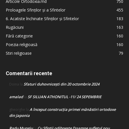
Articole Ortodoxia.md
750
Proloagele Sfinților și a Sfintelor
455
6. Acatiste închinate Sfinților și Sfintelor
183
Rugăciuni
163
Fără categorie
160
Poezia religioasă
160
Stiri religioase
79
Comentarii recente
Sfaturi duhovnicești din 20 octombrie 2024
Doina
la
amalad
SF SILUAN ATHONITUL -11/ 24 SEPEMBRIE
la
A început construcţia primei mănăstiri ortodoxe
gheorghe
la
din Japonia
Radu Mungiu
Cu Sfinții odihnește Doamne sufletul nou
la