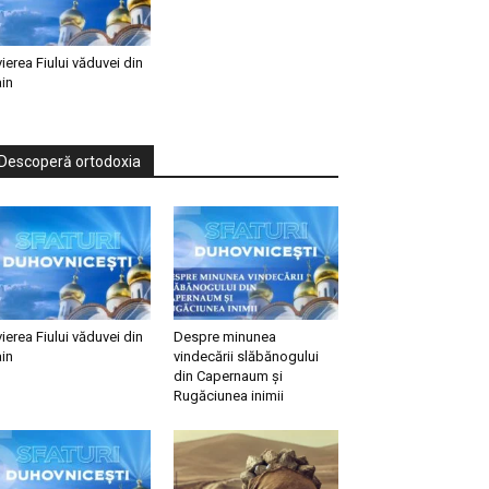
vierea Fiului văduvei din
in
Descoperă ortodoxia
vierea Fiului văduvei din
Despre minunea
in
vindecării slăbănogului
din Capernaum și
Rugăciunea inimii