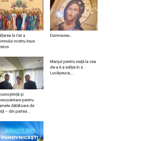
ălțarea la Cer a
Dumnezeu…
mnului nostru Iisus
istos
Marșul pentru viață la cea
de-a II-a ediție în s.
Lucășeuca,...
cunoștință și
necuvântare pentru
mele dătătoare de
ață – din partea...