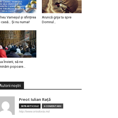
heu Vameșul și sfințirea
Aruncă grija ta spre
 casă… Și nu numai!
Domnul…
ua Învierii, să ne
minăm popoare…
Autorii noștri
Preot Iulian Raţă
3878 ARTICOLE
6 COMENTARII
http://www.ortodoxia.md