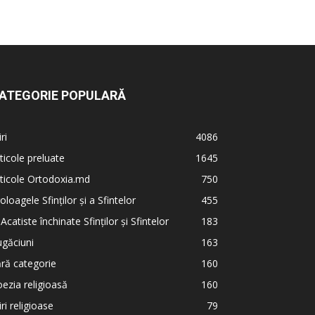
ATEGORIE POPULARĂ
iri
4086
ticole preluate
1645
ticole Ortodoxia.md
750
oloagele Sfinților și a Sfintelor
455
 Acatiste închinate Sfinților și Sfintelor
183
găciuni
163
ră categorie
160
ezia religioasă
160
iri religioase
79