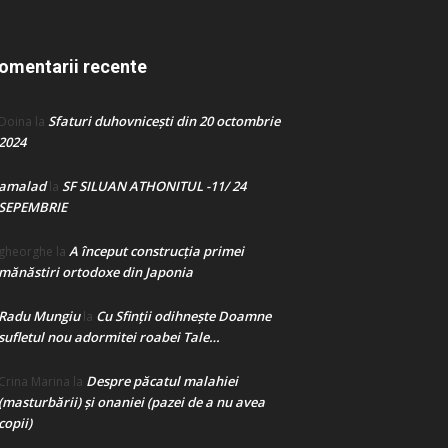
omentarii recente
Sfaturi duhovnicești din 20 octombrie
Doina
la
2024
amalad
SF SILUAN ATHONITUL -11/ 24
la
SEPEMBRIE
A început construcţia primei
gheorghe
la
mănăstiri ortodoxe din Japonia
Radu Mungiu
Cu Sfinții odihnește Doamne
la
sufletul nou adormitei roabei Tale…
Despre păcatul malahiei
Crina Marina
la
(masturbării) şi onaniei (pazei de a nu avea
copii)