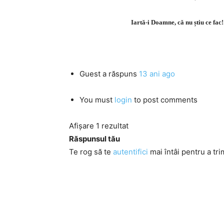
Iartă-i Doamne, că nu știu ce fa
Guest
a răspuns
13 ani ago
You must
login
to post comments
Afișare 1 rezultat
Răspunsul tău
Te rog să te
autentifici
mai întâi pentru a tri