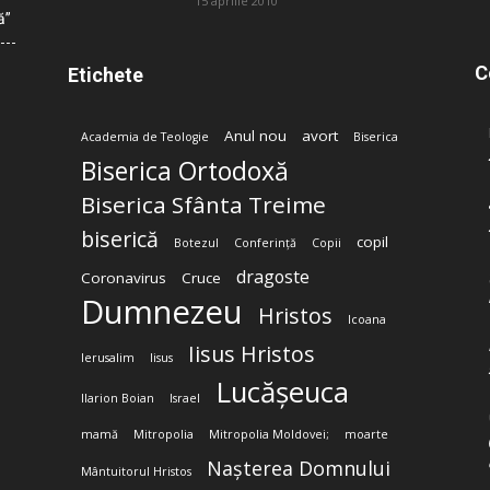
15 aprilie 2010
ă”
C
Etichete
Anul nou
avort
Academia de Teologie
Biserica
Biserica Ortodoxă
Biserica Sfânta Treime
biserică
copil
Botezul
Conferință
Copii
dragoste
Coronavirus
Cruce
Dumnezeu
Hristos
Icoana
Iisus Hristos
Ierusalim
Iisus
Lucășeuca
Ilarion Boian
Israel
mamă
Mitropolia
Mitropolia Moldovei;
moarte
Nașterea Domnului
Mântuitorul Hristos