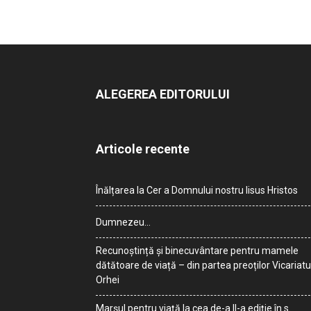
ALEGEREA EDITORULUI
Articole recente
Înălțarea la Cer a Domnului nostru Iisus Hristos
Dumnezeu…
Recunoștință și binecuvântare pentru mamele
dătătoare de viață – din partea preoților Vicariatu
Orhei
Marșul pentru viață la cea de-a II-a ediție în s.