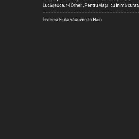
Lucășeuca, r-l Orhei: „Pentru viață, cu inimă curat
Învierea Fiului văduvei din Nain