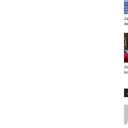
Za
de
Zi
lu