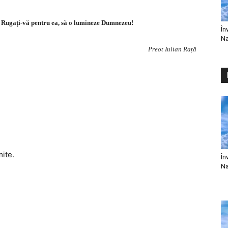
c! Rugați-vă pentru ea, să o lumineze Dumnezeu!
În
Na
Preot Iulian Rață
mite.
În
Na