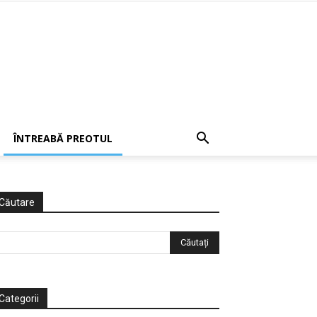
ÎNTREABĂ PREOTUL
Căutare
Categorii