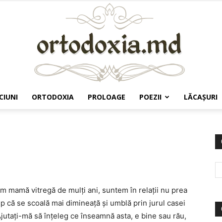
CIUNI
ORTODOXIA
PROLOAGE
POEZII
LĂCAŞURI
Ortodoxia.md
am mamă vitregă de mulți ani, suntem în relații nu prea
p că se scoală mai dimineață și umblă prin jurul casei
jutați-mă să înțeleg ce înseamnă asta, e bine sau rău,