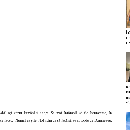
În
Do
Hr
Re
bi
ma
vi
il ați văzut lumânări negre. Se mai întâmplă să fie întunecate, în
 ce face… Numai ea știe. Noi știm ce să facă să se apropie de Dumnezeu,