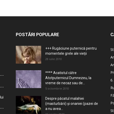
POSTĂRI POPULARE
C
+++ Rugăciune puternică pentru
St
momentele grele ale vieţii
Ar
28 iulie 2010
Ar
Pr
**** Acatistul către
Atotputernicul Dumnezeu, la
6.
vreme de necaz sau de...
Ru
5 octombrie 2010
Fă
lui
Despre păcatul malahiei
Po
(masturbării) şi onaniei (pazei de
a nu avea...
St