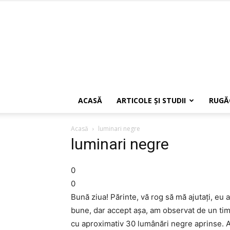
ACASĂ
ARTICOLE ŞI STUDII
RUGĂ
Acasă
luminari negre
luminari negre
0
0
Bună ziua! Părinte, vă rog să mă ajutați, eu 
bune, dar accept așa, am observat de un tim
cu aproximativ 30 lumânări negre aprinse. A