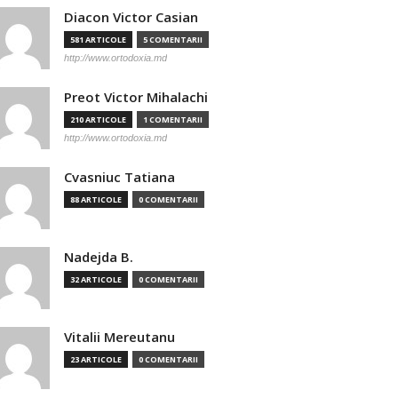
Diacon Victor Casian
581 ARTICOLE
5 COMENTARII
http://www.ortodoxia.md
Preot Victor Mihalachi
210 ARTICOLE
1 COMENTARII
http://www.ortodoxia.md
Cvasniuc Tatiana
88 ARTICOLE
0 COMENTARII
Nadejda B.
32 ARTICOLE
0 COMENTARII
Vitalii Mereutanu
23 ARTICOLE
0 COMENTARII