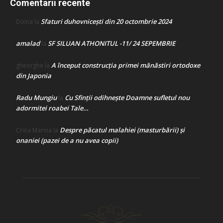
Comentarii recente
Sfaturi duhovnicești din 20 octombrie 2024
Doina
la
amalad
SF SILUAN ATHONITUL -11/ 24 SEPEMBRIE
la
A început construcţia primei mănăstiri ortodoxe
gheorghe
la
din Japonia
Radu Mungiu
Cu Sfinții odihnește Doamne sufletul nou
la
adormitei roabei Tale…
Despre păcatul malahiei (masturbării) şi
Crina Marina
la
onaniei (pazei de a nu avea copii)