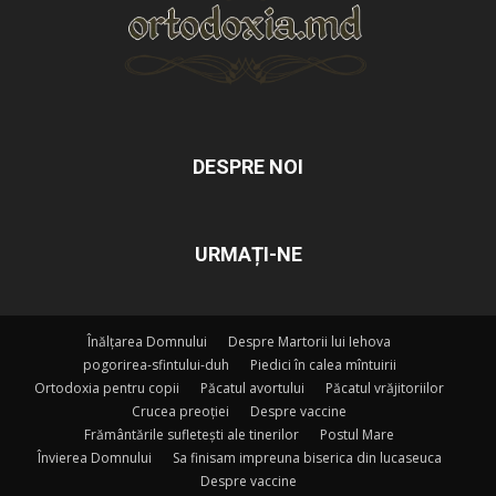
DESPRE NOI
URMAȚI-NE
Înălțarea Domnului
Despre Martorii lui Iehova
pogorirea-sfintului-duh
Piedici în calea mîntuirii
Ortodoxia pentru copii
Păcatul avortului
Păcatul vrăjitoriilor
Crucea preoției
Despre vaccine
Frământările sufletești ale tinerilor
Postul Mare
Învierea Domnului
Sa finisam impreuna biserica din lucaseuca
Despre vaccine