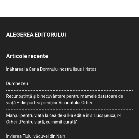
ALEGEREA EDITORULUI
Articole recente
Înălțarea la Cer a Domnului nostru Iisus Hristos
Dumnezeu…
Recunoștință și binecuvântare pentru mamele dătătoare de
viață – din partea preoților Vicariatului Orhei
Marșul pentru viață la cea de-a II-a ediție în s. Lucășeuca, r-l
Orhei: „Pentru viață, cu inimă curată”
Învierea Fiului văduvei din Nain