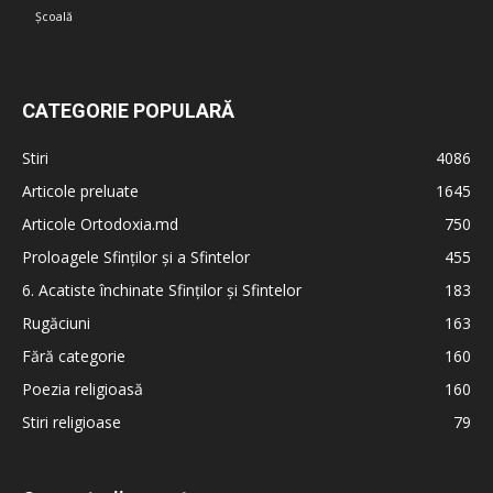
Școală
CATEGORIE POPULARĂ
Stiri
4086
Articole preluate
1645
Articole Ortodoxia.md
750
Proloagele Sfinților și a Sfintelor
455
6. Acatiste închinate Sfinților și Sfintelor
183
Rugăciuni
163
Fără categorie
160
Poezia religioasă
160
Stiri religioase
79