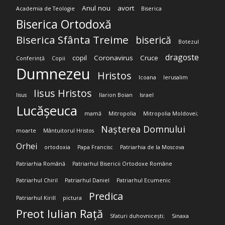
Anul nou
avort
Academia de Teologie
Biserica
Biserica Ortodoxă
Biserica Sfânta Treime
biserică
Botezul
dragoste
copil
Coronavirus
Cruce
Conferință
Copii
Dumnezeu
Hristos
Icoana
Ierusalim
Iisus Hristos
Iisus
Ilarion Boian
Israel
Lucășeuca
mamă
Mitropolia
Mitropolia Moldovei;
Nașterea Domnului
moarte
Mântuitorul Hristos
Orhei
ortodoxia
Papa Francisc
Patriarhia de la Moscova
Patriarhia Română
Patriarhul Bisericii Ortodoxe Române
Patriarhul Chiril
Patriarhul Daniel
Patriarhul Ecumenic
Predica
Patriarhul Kirill
pictura
Preot Iulian Rață
Sfaturi duhovnicești;
Sinaxa