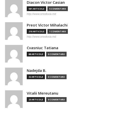
Diacon Victor Casian
581 ARTICOLE
5 COMENTARII
http://www.ortodoxia.md
Preot Victor Mihalachi
210 ARTICOLE
1 COMENTARII
http://www.ortodoxia.md
Cvasniuc Tatiana
88 ARTICOLE
0 COMENTARII
Nadejda B.
32 ARTICOLE
0 COMENTARII
Vitalii Mereutanu
23 ARTICOLE
0 COMENTARII