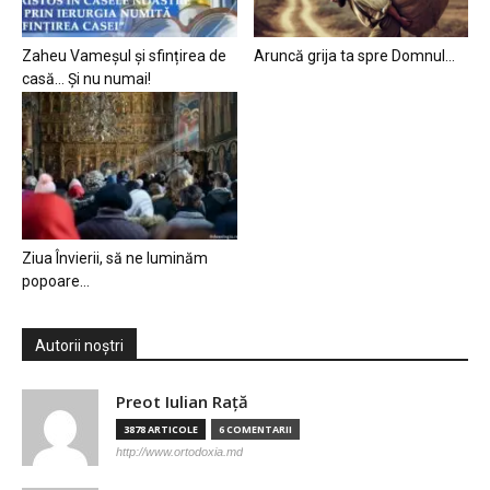
Zaheu Vameșul și sfințirea de
Aruncă grija ta spre Domnul…
casă… Și nu numai!
Ziua Învierii, să ne luminăm
popoare…
Autorii noștri
Preot Iulian Raţă
3878 ARTICOLE
6 COMENTARII
http://www.ortodoxia.md