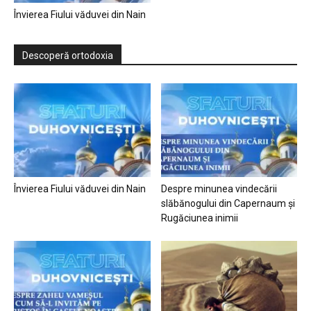
Învierea Fiului văduvei din Nain
Descoperă ortodoxia
Învierea Fiului văduvei din Nain
Despre minunea vindecării
slăbănogului din Capernaum și
Rugăciunea inimii