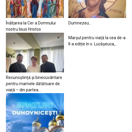
Înălțarea la Cer a Domnului
Dumnezeu…
nostru Iisus Hristos
Marșul pentru viață la cea de-a
II-a ediție în s. Lucășeuca,...
Recunoștință și binecuvântare
pentru mamele dătătoare de
viață – din partea...