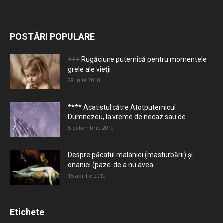
POSTĂRI POPULARE
+++ Rugăciune puternică pentru momentele
grele ale vieţii
28 iulie 2010
**** Acatistul către Atotputernicul
Dumnezeu, la vreme de necaz sau de...
5 octombrie 2010
Despre păcatul malahiei (masturbării) şi
onaniei (pazei de a nu avea...
15 aprilie 2010
Etichete