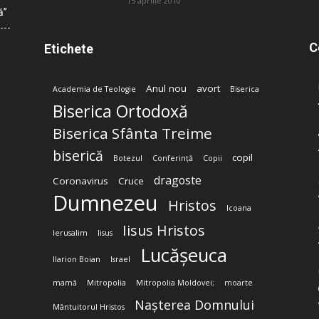
15 aprilie 2010
ă”
C
Etichete
Anul nou
avort
Academia de Teologie
Biserica
Biserica Ortodoxă
Biserica Sfânta Treime
biserică
copil
Botezul
Conferință
Copii
dragoste
Coronavirus
Cruce
Dumnezeu
Hristos
Icoana
Iisus Hristos
Ierusalim
Iisus
Lucășeuca
Ilarion Boian
Israel
mamă
Mitropolia
Mitropolia Moldovei;
moarte
Nașterea Domnului
Mântuitorul Hristos