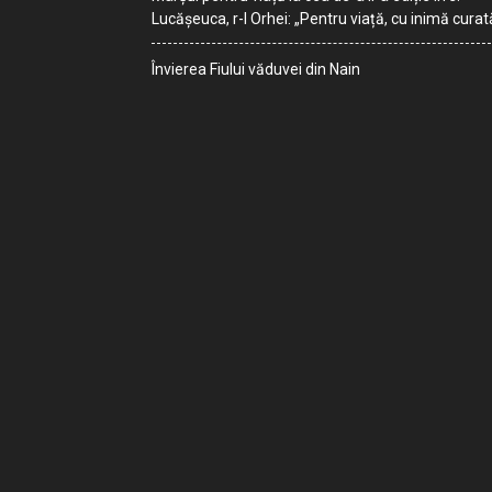
Lucășeuca, r-l Orhei: „Pentru viață, cu inimă curat
Învierea Fiului văduvei din Nain