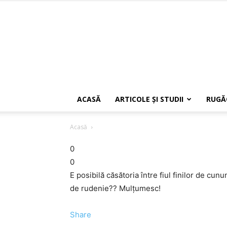
ACASĂ
ARTICOLE ŞI STUDII
RUGĂ
Acasă
0
0
E posibilă căsătoria între fiul finilor de cunu
de rudenie?? Mulțumesc!
Share