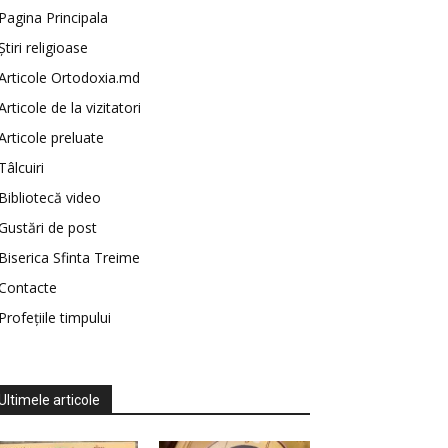
Pagina Principala
Știri religioase
Articole Ortodoxia.md
Articole de la vizitatori
Articole preluate
Tâlcuiri
Bibliotecă video
Gustări de post
Biserica Sfinta Treime
Contacte
Profețiile timpului
Ultimele articole