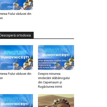
vierea Fiului văduvei din
in
Descoperă ortodoxia
vierea Fiului văduvei din
Despre minunea
in
vindecării slăbănogului
din Capernaum și
Rugăciunea inimii