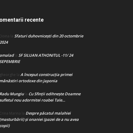
omentarii recente
Sfaturi duhovnicești din 20 octombrie
Doina
la
2024
amalad
SF SILUAN ATHONITUL -11/ 24
la
SEPEMBRIE
A început construcţia primei
gheorghe
la
mănăstiri ortodoxe din Japonia
Radu Mungiu
Cu Sfinții odihnește Doamne
la
sufletul nou adormitei roabei Tale…
Despre păcatul malahiei
Crina Marina
la
(masturbării) şi onaniei (pazei de a nu avea
copii)