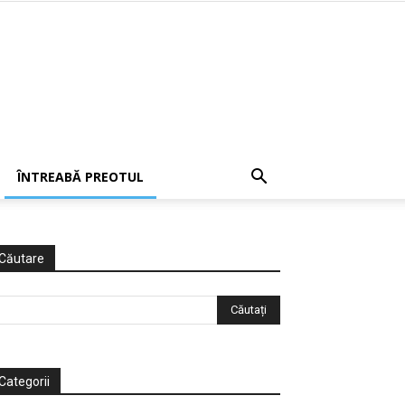
ÎNTREABĂ PREOTUL
Căutare
Categorii