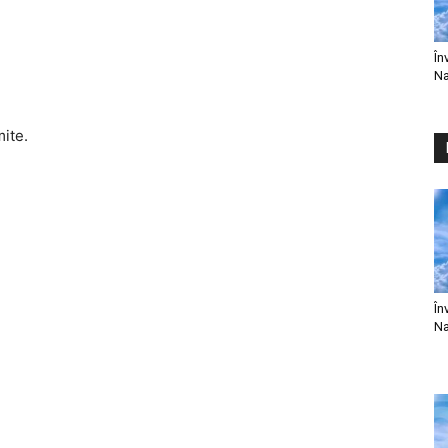
În
Na
mite.
În
Na