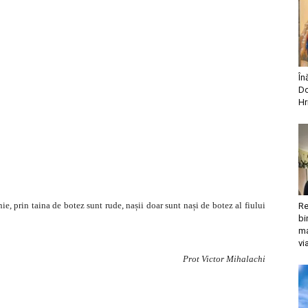
În
Do
Hr
ie, prin taina de botez sunt rude, nașii doar sunt nași de botez al fiului
Re
bi
ma
vi
Prot Victor Mihalachi