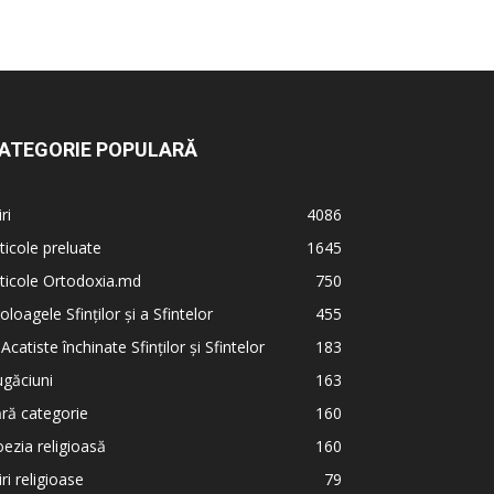
ATEGORIE POPULARĂ
iri
4086
ticole preluate
1645
ticole Ortodoxia.md
750
oloagele Sfinților și a Sfintelor
455
 Acatiste închinate Sfinților și Sfintelor
183
găciuni
163
ră categorie
160
ezia religioasă
160
iri religioase
79