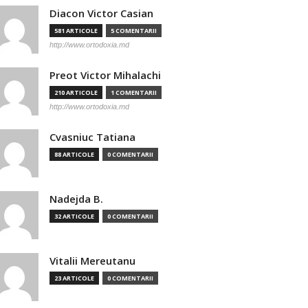
Diacon Victor Casian
581 ARTICOLE
5 COMENTARII
http://www.ortodoxia.md
Preot Victor Mihalachi
210 ARTICOLE
1 COMENTARII
http://www.ortodoxia.md
Cvasniuc Tatiana
88 ARTICOLE
0 COMENTARII
Nadejda B.
32 ARTICOLE
0 COMENTARII
Vitalii Mereutanu
23 ARTICOLE
0 COMENTARII