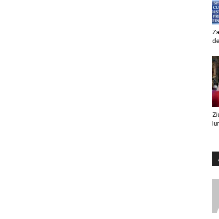
Za
de
Zi
lu