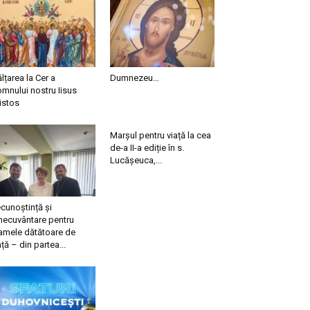
ălțarea la Cer a
Dumnezeu…
mnului nostru Iisus
istos
Marșul pentru viață la cea
de-a II-a ediție în s.
Lucășeuca,...
cunoștință și
necuvântare pentru
mele dătătoare de
ață – din partea...