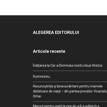
ALEGEREA EDITORULUI
Articole recente
Înălțarea la Cer a Domnului nostru Iisus Hristos
Dumnezeu…
Recunoștință și binecuvântare pentru mamele
dătătoare de viață – din partea preoților Vicariatu
Orhei
Marșul pentru viață la cea de-a II-a ediție în s.