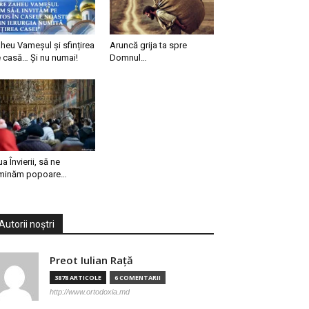
heu Vameșul și sfințirea
Aruncă grija ta spre
 casă… Și nu numai!
Domnul…
ua Învierii, să ne
minăm popoare…
Autorii noștri
Preot Iulian Raţă
3878 ARTICOLE
6 COMENTARII
http://www.ortodoxia.md