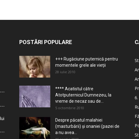
POSTĂRI POPULARE
C
+++ Rugăciune puternică pentru
St
momentele grele ale vieţii
Ar
28 iulie 2010
Ar
Pr
**** Acatistul către
Atotputernicul Dumnezeu, la
6.
vreme de necaz sau de...
Ru
5 octombrie 2010
Fă
lui
Despre păcatul malahiei
Po
(masturbării) şi onaniei (pazei de
a nu avea...
St