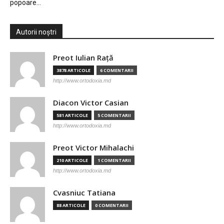
popoare…
Autorii noștri
Preot Iulian Raţă
3878 ARTICOLE
6 COMENTARII
http://www.ortodoxia.md
Diacon Victor Casian
581 ARTICOLE
5 COMENTARII
http://www.ortodoxia.md
Preot Victor Mihalachi
210 ARTICOLE
1 COMENTARII
http://www.ortodoxia.md
Cvasniuc Tatiana
88 ARTICOLE
0 COMENTARII