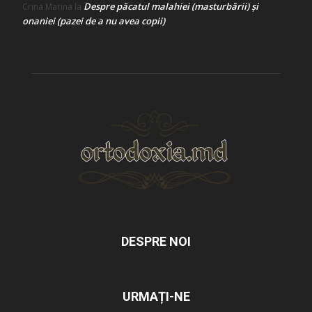
Despre păcatul malahiei (masturbării) şi
Crina Marina
la
onaniei (pazei de a nu avea copii)
DESPRE NOI
URMAȚI-NE