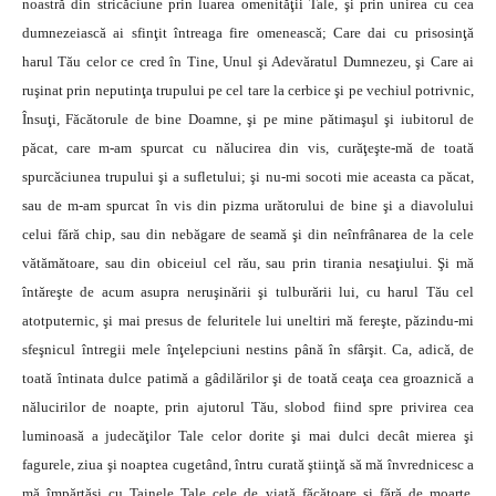
noastră din stricăciune prin luarea omenităţii Tale, şi prin unirea cu cea
dumnezeiască ai sfinţit întreaga fire omenească; Care dai cu prisosinţă
harul Tău celor ce cred în Tine, Unul şi Adevăratul Dumnezeu, şi Care ai
ruşinat prin neputinţa trupului pe cel tare la cerbice şi pe vechiul potrivnic,
Însuţi, Făcătorule de bine Doamne, şi pe mine pătimaşul şi iubitorul de
păcat, care m‑am spurcat cu nălucirea din vis, curăţeşte‑mă de toată
spurcăciunea trupului şi a sufletului; şi nu‑mi socoti mie aceasta ca păcat,
sau de m‑am spurcat în vis din pizma urătorului de bine şi a diavolului
celui fără chip, sau din nebăgare de seamă şi din neînfrânarea de la cele
vătămătoare, sau din obiceiul cel rău, sau prin tirania nesaţiului. Şi mă
întăreşte de acum asupra neruşinării şi tulburării lui, cu harul Tău cel
atotputernic, şi mai presus de feluritele lui uneltiri mă fereşte, păzindu‑mi
sfeşnicul întregii mele înţelepciuni nestins până în sfârşit. Ca, adică, de
toată întinata dulce patimă a gâdilărilor şi de toată ceaţa cea groaznică a
nălucirilor de noapte, prin ajutorul Tău, slobod fiind spre privirea cea
luminoasă a judecăţilor Tale celor dorite şi mai dulci decât mierea şi
fagurele, ziua şi noaptea cugetând, întru curată ştiinţă să mă învrednicesc a
mă împărtăşi cu Tainele Tale cele de viaţă făcătoare şi fără de moarte.