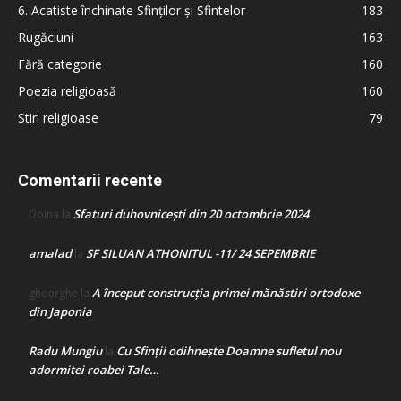
6. Acatiste închinate Sfinților și Sfintelor
183
Rugăciuni
163
Fără categorie
160
Poezia religioasă
160
Stiri religioase
79
Comentarii recente
Sfaturi duhovnicești din 20 octombrie 2024
Doina
la
amalad
SF SILUAN ATHONITUL -11/ 24 SEPEMBRIE
la
A început construcţia primei mănăstiri ortodoxe
gheorghe
la
din Japonia
Radu Mungiu
Cu Sfinții odihnește Doamne sufletul nou
la
adormitei roabei Tale…