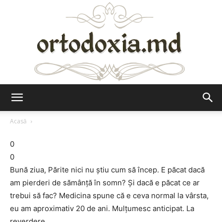
Ortodoxia.md
Acasă
0
0
Bună ziua, Părite nici nu știu cum să încep. E păcat dacă
am pierderi de sămânță în somn? Și dacă e păcat ce ar
trebui să fac? Medicina spune că e ceva normal la vârsta,
eu am aproximativ 20 de ani. Mulțumesc anticipat. La
reverdere.