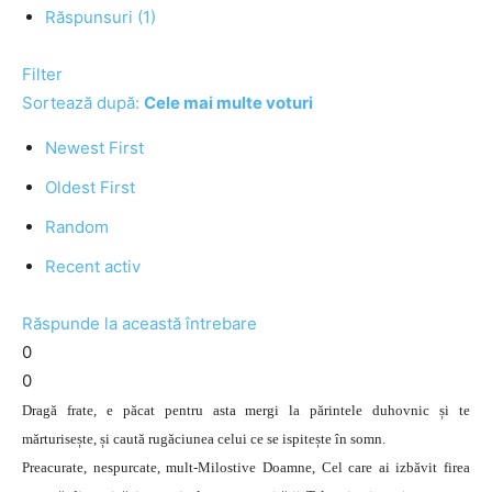
Răspunsuri (1)
Filter
Sortează după:
Cele mai multe voturi
Newest First
Oldest First
Random
Recent activ
Răspunde la această întrebare
0
0
Dragă frate, e păcat pentru asta mergi la părintele duhovnic și te
mărturisește, și caută rugăciunea celui ce se ispitește în somn.
Preacurate, nespurcate, mult‑Milostive Doamne, Cel care ai izbăvit firea