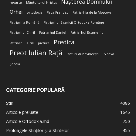
Nașterea Domnului
moarte
Mântuitorul Hristos
Orhei
ortodoxia
Papa Francisc
Patriarhia de la Moscova
Patriarhia Română
Patriarhul Bisericii Ortodoxe Române
Patriarhul Chiril
Patriarhul Daniel
Patriarhul Ecumenic
Predica
Patriarhul Kirill
pictura
Preot Iulian Rață
Sfaturi duhovnicești;
Sinaxa
Școală
CATEGORIE POPULARĂ
Stiri
4086
Articole preluate
1645
Articole Ortodoxia.md
750
Proloagele Sfinților și a Sfintelor
455