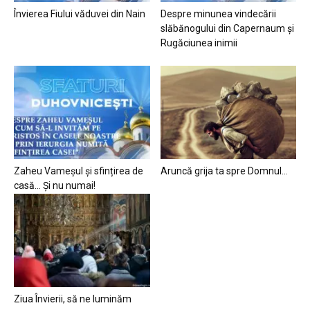
Învierea Fiului văduvei din Nain
Despre minunea vindecării
slăbănogului din Capernaum și
Rugăciunea inimii
Zaheu Vameșul și sfințirea de
Aruncă grija ta spre Domnul…
casă… Și nu numai!
Ziua Învierii, să ne luminăm