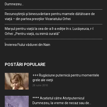
Dumnezeu…
Recunoștință și binecuvântare pentru mamele dătătoare de
viață – din partea preoților Vicariatului Orhei
Marșul pentru viață la cea de-a II-a ediție în s. Lucășeuca, r-l
Orhei: „Pentru viață, cu inimă curată”
Învierea Fiului văduvei din Nain
POSTĂRI POPULARE
+++ Rugăciune puternică pentru momentele
grele ale vieţii
28 iulie 2010
**** Acatistul către Atotputernicul
Dumnezeu, la vreme de necaz sau de...