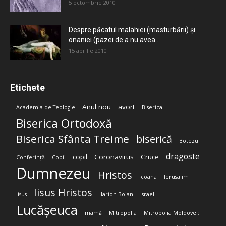
5 octombrie 2010
Despre păcatul malahiei (masturbării) şi
onaniei (pazei de a nu avea...
15 aprilie 2010
Etichete
Anul nou
avort
Academia de Teologie
Biserica
Biserica Ortodoxă
Biserica Sfânta Treime
biserică
Botezul
dragoste
copil
Coronavirus
Cruce
Conferință
Copii
Dumnezeu
Hristos
Icoana
Ierusalim
Iisus Hristos
Iisus
Ilarion Boian
Israel
Lucășeuca
mamă
Mitropolia
Mitropolia Moldovei;