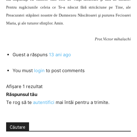
Pentru rugăciunile celeia ce Te‑a născut fără stricăciune pe Tine, ale
Preacuratei stăpânei noastre de Dumnezeu Născătoarei şi pururea Fecioarei
Maria, şi ale tuturor sfinţilor. Amin.
Prot.Victor mihalachi
Guest
a răspuns
13 ani ago
You must
login
to post comments
Afișare 1 rezultat
Răspunsul tău
Te rog să te
autentifici
mai întâi pentru a trimite.
Căutare