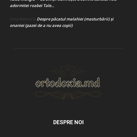
adormitei roabei Tale…
Despre păcatul malahiei (masturbării) şi
Crina Marina
la
onaniei (pazei de a nu avea copii)
DESPRE NOI