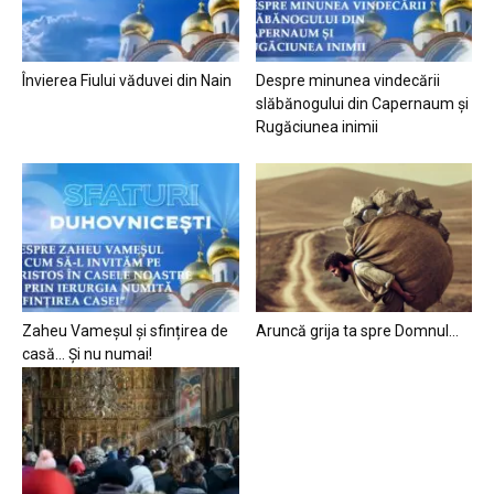
Învierea Fiului văduvei din Nain
Despre minunea vindecării
slăbănogului din Capernaum și
Rugăciunea inimii
Zaheu Vameșul și sfințirea de
Aruncă grija ta spre Domnul…
casă… Și nu numai!