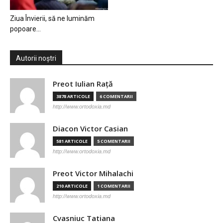
Ziua Învierii, să ne luminăm
popoare…
Autorii noștri
Preot Iulian Raţă
3878 ARTICOLE
6 COMENTARII
http://www.ortodoxia.md
Diacon Victor Casian
581 ARTICOLE
5 COMENTARII
http://www.ortodoxia.md
Preot Victor Mihalachi
210 ARTICOLE
1 COMENTARII
http://www.ortodoxia.md
Cvasniuc Tatiana