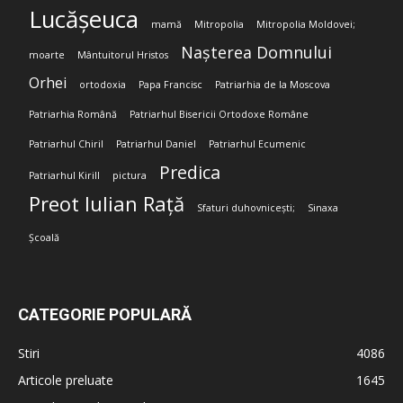
Lucășeuca
mamă
Mitropolia
Mitropolia Moldovei;
Nașterea Domnului
moarte
Mântuitorul Hristos
Orhei
ortodoxia
Papa Francisc
Patriarhia de la Moscova
Patriarhia Română
Patriarhul Bisericii Ortodoxe Române
Patriarhul Chiril
Patriarhul Daniel
Patriarhul Ecumenic
Predica
Patriarhul Kirill
pictura
Preot Iulian Rață
Sfaturi duhovnicești;
Sinaxa
Școală
CATEGORIE POPULARĂ
Stiri
4086
Articole preluate
1645