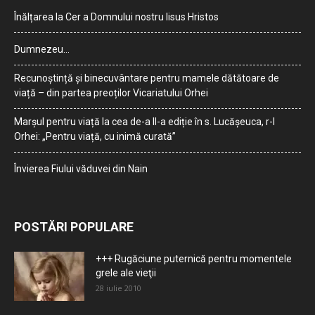
Înălțarea la Cer a Domnului nostru Iisus Hristos
Dumnezeu…
Recunoștință și binecuvântare pentru mamele dătătoare de
viață – din partea preoților Vicariatului Orhei
Marșul pentru viață la cea de-a II-a ediție în s. Lucășeuca, r-l
Orhei: „Pentru viață, cu inimă curată”
Învierea Fiului văduvei din Nain
POSTĂRI POPULARE
+++ Rugăciune puternică pentru momentele
grele ale vieţii
28 iulie 2010