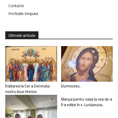
Contacte
Profețiile timpului
Ultimele articole
Înălțarea la Cer a Domnului
Dumnezeu…
nostru Iisus Hristos
Marșul pentru viață la cea de-a
II-a ediție în s. Lucășeuca,...