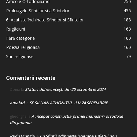
Articole Ortodoxia.md
750
Proloagele Sfinților și a Sfintelor
455
6. Acatiste închinate Sfinților și Sfintelor
183
Rugăciuni
163
Fără categorie
160
Poezia religioasă
160
Stiri religioase
79
Comentarii recente
Sfaturi duhovnicești din 20 octombrie 2024
Doina
la
amalad
SF SILUAN ATHONITUL -11/ 24 SEPEMBRIE
la
A început construcţia primei mănăstiri ortodoxe
gheorghe
la
din Japonia
Radu Mungiu
Cu Sfinții odihnește Doamne sufletul nou
la