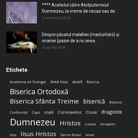
**** Acatistul către Atotputernicul
Dumnezeu, la vreme de necaz sau de...
5 octombrie 2010
Despre păcatul malahiei (masturbării) şi
onaniei (pazei de a nu avea...
15 aprilie 2010
Etichete
Anul nou
avort
Academia de Teologie
Biserica
Biserica Ortodoxă
Biserica Sfânta Treime
biserică
Botezul
dragoste
copil
Coronavirus
Cruce
Conferință
Copii
Dumnezeu
Hristos
Icoana
Ierusalim
Iisus Hristos
Iisus
Ilarion Boian
Israel