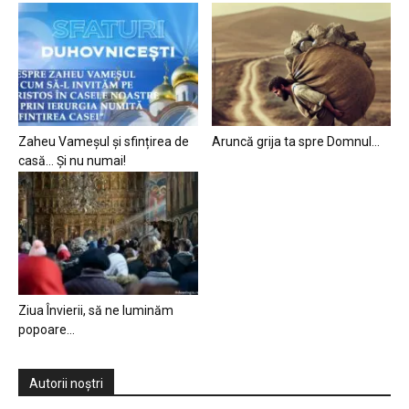
Zaheu Vameșul și sfințirea de
Aruncă grija ta spre Domnul…
casă… Și nu numai!
Ziua Învierii, să ne luminăm
popoare…
Autorii noștri