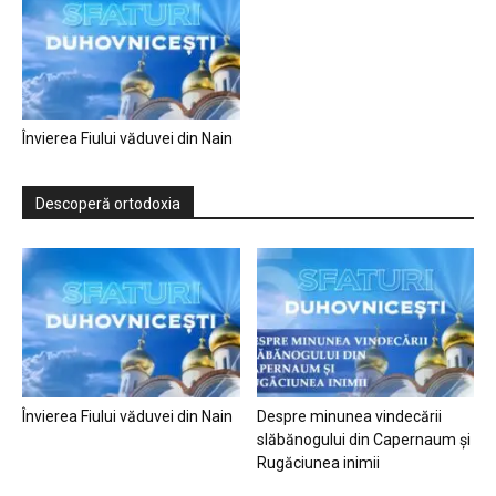
Învierea Fiului văduvei din Nain
Descoperă ortodoxia
Învierea Fiului văduvei din Nain
Despre minunea vindecării
slăbănogului din Capernaum și
Rugăciunea inimii