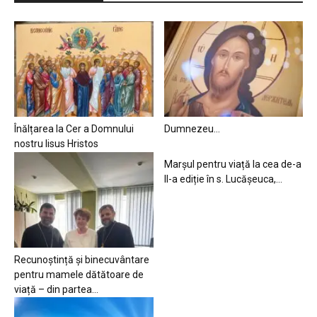
Înălțarea la Cer a Domnului
Dumnezeu…
nostru Iisus Hristos
Marșul pentru viață la cea de-a
II-a ediție în s. Lucășeuca,...
Recunoștință și binecuvântare
pentru mamele dătătoare de
viață – din partea...