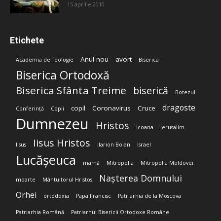
15 aprilie 2010
Etichete
Anul nou
avort
Academia de Teologie
Biserica
Biserica Ortodoxă
Biserica Sfânta Treime
biserică
Botezul
dragoste
copil
Coronavirus
Cruce
Conferință
Copii
Dumnezeu
Hristos
Icoana
Ierusalim
Iisus Hristos
Iisus
Ilarion Boian
Israel
Lucășeuca
mamă
Mitropolia
Mitropolia Moldovei;
Nașterea Domnului
moarte
Mântuitorul Hristos
Orhei
ortodoxia
Papa Francisc
Patriarhia de la Moscova
Patriarhia Română
Patriarhul Bisericii Ortodoxe Române