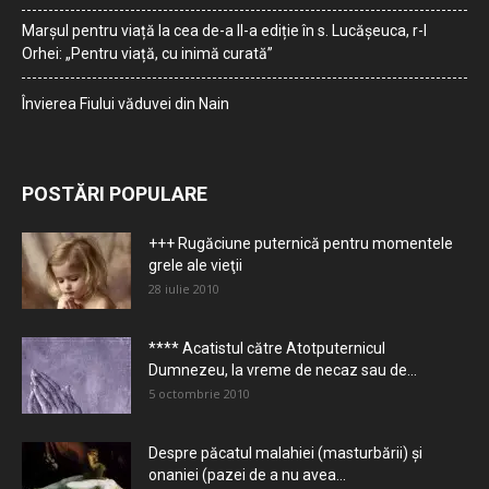
Marșul pentru viață la cea de-a II-a ediție în s. Lucășeuca, r-l
Orhei: „Pentru viață, cu inimă curată”
Învierea Fiului văduvei din Nain
POSTĂRI POPULARE
+++ Rugăciune puternică pentru momentele
grele ale vieţii
28 iulie 2010
**** Acatistul către Atotputernicul
Dumnezeu, la vreme de necaz sau de...
5 octombrie 2010
Despre păcatul malahiei (masturbării) şi
onaniei (pazei de a nu avea...