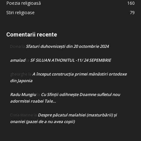
Poezia religioasă
160
Stiri religioase
79
Comentarii recente
Sfaturi duhovnicești din 20 octombrie 2024
Doina
la
amalad
SF SILUAN ATHONITUL -11/ 24 SEPEMBRIE
la
A început construcţia primei mănăstiri ortodoxe
gheorghe
la
din Japonia
Radu Mungiu
Cu Sfinții odihnește Doamne sufletul nou
la
adormitei roabei Tale…
Despre păcatul malahiei (masturbării) şi
Crina Marina
la
onaniei (pazei de a nu avea copii)