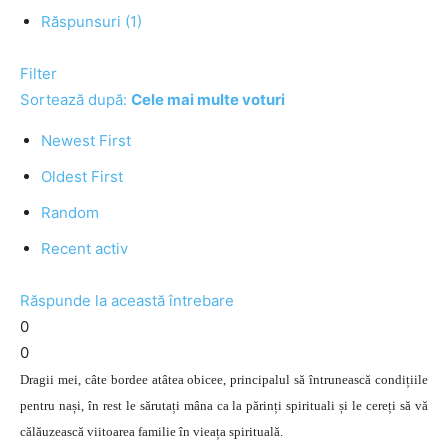
Răspunsuri (1)
Filter
Sortează după:
Cele mai multe voturi
Newest First
Oldest First
Random
Recent activ
Răspunde la această întrebare
0
0
Dragii mei, câte bordee atâtea obicee, principalul să întrunească condițiile
pentru nași, în rest le sărutați mâna ca la părinți spirituali și le cereți să vă
călăuzească viitoarea familie în vieața spirituală.