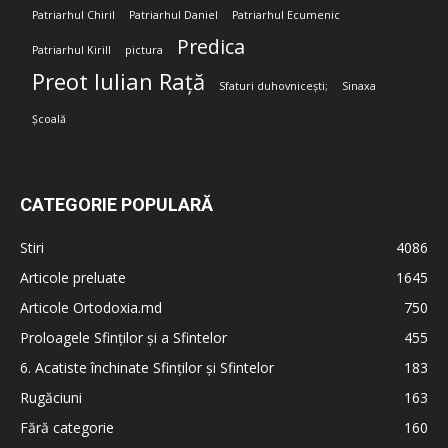
Patriarhul Chiril
Patriarhul Daniel
Patriarhul Ecumenic
Predica
Patriarhul Kirill
pictura
Preot Iulian Rață
Sfaturi duhovnicești;
Sinaxa
Școală
CATEGORIE POPULARĂ
Stiri
4086
Articole preluate
1645
Articole Ortodoxia.md
750
Proloagele Sfinților și a Sfintelor
455
6. Acatiste închinate Sfinților și Sfintelor
183
Rugăciuni
163
Fără categorie
160