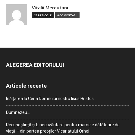
Vitalii Mereutanu
23 ARTICOLE
0 COMENTARII
ALEGEREA EDITORULUI
Articole recente
Înălțarea la Cer a Domnului nostru Iisus Hristos
Dumnezeu…
Recunoștință și binecuvântare pentru mamele dătătoare de
viață – din partea preoților Vicariatului Orhei