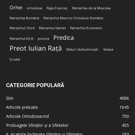
Orhei
ortodoxia
Papa Francisc
Patriarhia de la Moscova
Patriarhia Română
Patriarhul Bisericii Ortodoxe Române
Patriarhul Chiril
Patriarhul Daniel
Patriarhul Ecumenic
Predica
Patriarhul Kirill
pictura
Preot Iulian Rață
Sfaturi duhovnicești;
Sinaxa
Școală
CATEGORIE POPULARĂ
Stiri
4086
Articole preluate
1645
Articole Ortodoxia.md
750
Proloagele Sfinților și a Sfintelor
455
6. Acatiste închinate Sfinților și Sfintelor
183