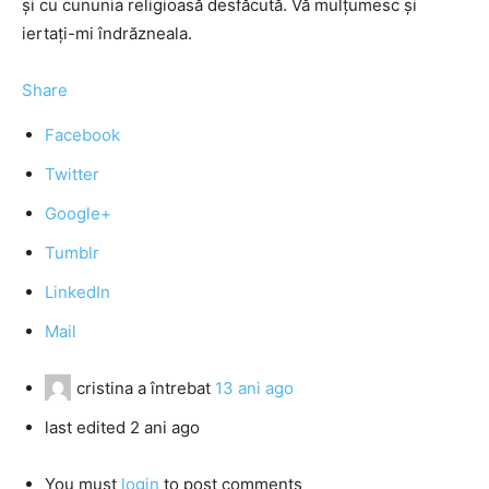
şi cu cununia religioasă desfăcută. Vă mulţumesc şi
iertaţi-mi îndrăzneala.
Share
Facebook
Twitter
Google+
Tumblr
LinkedIn
Mail
cristina
a întrebat
13 ani ago
last edited 2 ani ago
You must
login
to post comments