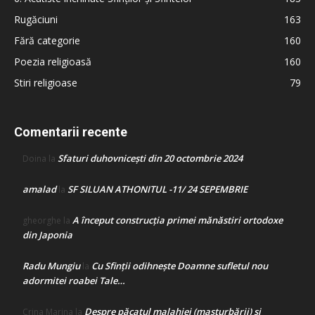
Rugăciuni
163
Fără categorie
160
Poezia religioasă
160
Stiri religioase
79
Comentarii recente
Sfaturi duhovnicești din 20 octombrie 2024
Doina
la
amalad
SF SILUAN ATHONITUL -11/ 24 SEPEMBRIE
la
A început construcţia primei mănăstiri ortodoxe
gheorghe
la
din Japonia
Radu Mungiu
Cu Sfinții odihnește Doamne sufletul nou
la
adormitei roabei Tale…
Despre păcatul malahiei (masturbării) şi
Crina Marina
la