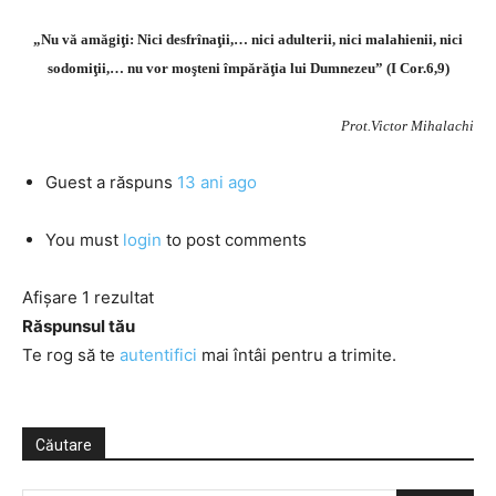
„Nu vă amăgiţi: Nici desfrînaţii,… nici adulterii, nici malahienii, nici
sodomiţii,… nu vor moşteni împărăţia lui Dumnezeu” (I Cor.6,9)
Prot.Victor Mihalachi
Guest
a răspuns
13 ani ago
You must
login
to post comments
Afișare 1 rezultat
Răspunsul tău
Te rog să te
autentifici
mai întâi pentru a trimite.
Căutare