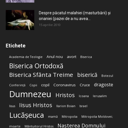
Despre păcatul malahiei (masturbării) şi
onaniei (pazei de a nu avea...
15 aprilie 2010
Etichete
Anul nou
avort
Academia de Teologie
Biserica
Biserica Ortodoxă
Biserica Sfânta Treime
biserică
Botezul
dragoste
copil
Coronavirus
Cruce
Conferință
Copii
Dumnezeu
Hristos
Icoana
Ierusalim
Iisus Hristos
Iisus
Ilarion Boian
Israel
Lucășeuca
mamă
Mitropolia
Mitropolia Moldovei;
Nașterea Domnului
moarte
Mântuitorul Hristos