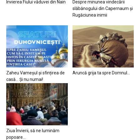
Învierea Fiului văduvei din Nain
Despre minunea vindecării
slăbănogului din Capernaum și
Rugăciunea inimii
Zaheu Vameșul și sfințirea de
Aruncă grija ta spre Domnul…
casă… Și nu numai!
Ziua Învierii, să ne luminăm
popoare…