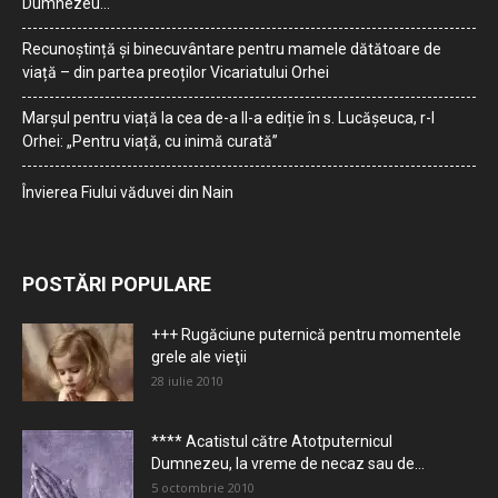
Dumnezeu…
Recunoștință și binecuvântare pentru mamele dătătoare de
viață – din partea preoților Vicariatului Orhei
Marșul pentru viață la cea de-a II-a ediție în s. Lucășeuca, r-l
Orhei: „Pentru viață, cu inimă curată”
Învierea Fiului văduvei din Nain
POSTĂRI POPULARE
+++ Rugăciune puternică pentru momentele
grele ale vieţii
28 iulie 2010
**** Acatistul către Atotputernicul
Dumnezeu, la vreme de necaz sau de...
5 octombrie 2010