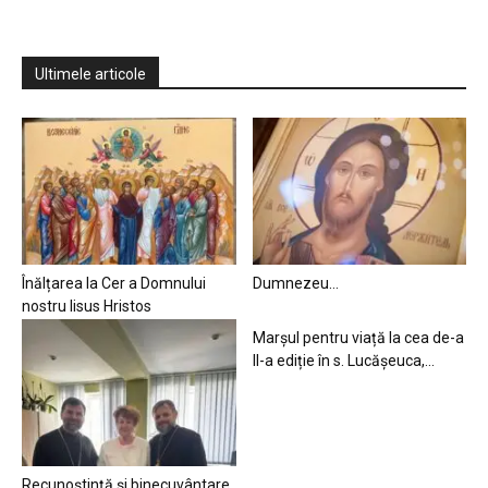
Ultimele articole
Înălțarea la Cer a Domnului
Dumnezeu…
nostru Iisus Hristos
Marșul pentru viață la cea de-a
II-a ediție în s. Lucășeuca,...
Recunoștință și binecuvântare