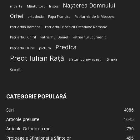
Nașterea Domnului
moarte
Mântuitorul Hristos
Orhei
ortodoxia
Papa Francisc
Patriarhia de la Moscova
Patriarhia Română
Patriarhul Bisericii Ortodoxe Române
Patriarhul Chiril
Patriarhul Daniel
Patriarhul Ecumenic
Predica
Patriarhul Kirill
pictura
Preot Iulian Rață
Sfaturi duhovnicești;
Sinaxa
Școală
CATEGORIE POPULARĂ
Stiri
4086
Articole preluate
1645
Articole Ortodoxia.md
750
Proloagele Sfinților și a Sfintelor
455