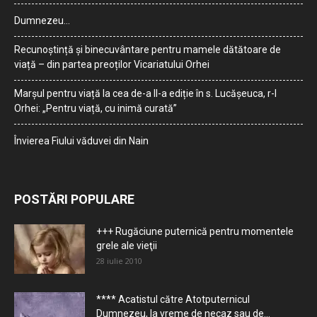
Dumnezeu…
Recunoștință și binecuvântare pentru mamele dătătoare de
viață – din partea preoților Vicariatului Orhei
Marșul pentru viață la cea de-a II-a ediție în s. Lucășeuca, r-l
Orhei: „Pentru viață, cu inimă curată”
Învierea Fiului văduvei din Nain
POSTĂRI POPULARE
+++ Rugăciune puternică pentru momentele
grele ale vieţii
28 iulie 2010
**** Acatistul către Atotputernicul
Dumnezeu, la vreme de necaz sau de...