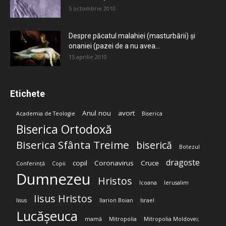
5 octombrie 2010
Despre păcatul malahiei (masturbării) şi
onaniei (pazei de a nu avea...
15 aprilie 2010
Etichete
Anul nou
avort
Academia de Teologie
Biserica
Biserica Ortodoxă
Biserica Sfânta Treime
biserică
Botezul
dragoste
copil
Coronavirus
Cruce
Conferință
Copii
Dumnezeu
Hristos
Icoana
Ierusalim
Iisus Hristos
Iisus
Ilarion Boian
Israel
Lucășeuca
mamă
Mitropolia
Mitropolia Moldovei;