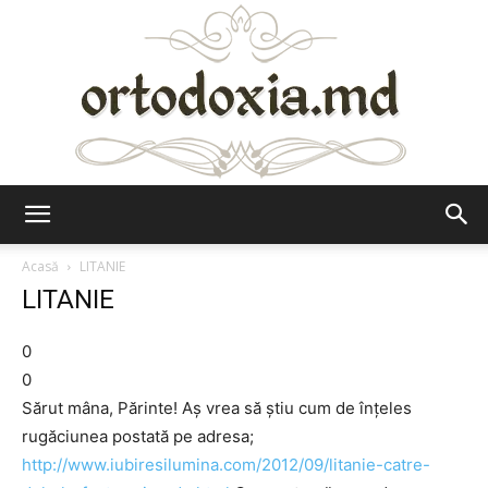
Ortodoxia.md
Acasă
LITANIE
LITANIE
0
0
Sărut mâna, Părinte! Aş vrea să ştiu cum de înţeles
rugăciunea postată pe adresa;
http://www.iubiresilumina.com/2012/09/litanie-catre-