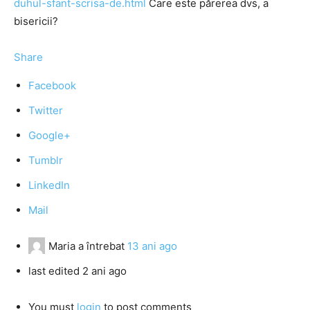
duhul-sfant-scrisa-de.html
Care este părerea dvs, a
bisericii?
Share
Facebook
Twitter
Google+
Tumblr
LinkedIn
Mail
Maria
a întrebat
13 ani ago
last edited 2 ani ago
You must
login
to post comments