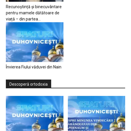
Recunoștință și binecuvântare
pentru mamele dătătoare de
viață – din partea...
Învierea Fiului văduvei din Nain
Descoperă ortodoxia