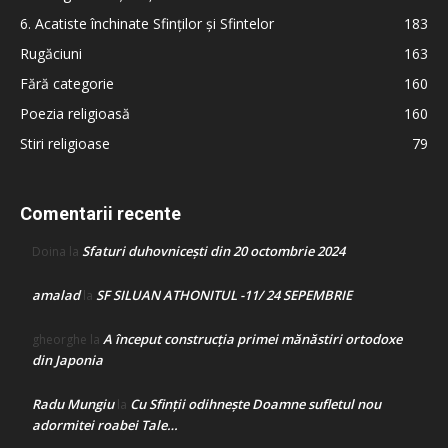
6. Acatiste închinate Sfinților și Sfintelor
183
Rugăciuni
163
Fără categorie
160
Poezia religioasă
160
Stiri religioase
79
Comentarii recente
Sfaturi duhovnicești din 20 octombrie 2024
Doina
la
amalad
SF SILUAN ATHONITUL -11/ 24 SEPEMBRIE
la
A început construcţia primei mănăstiri ortodoxe
gheorghe
la
din Japonia
Radu Mungiu
Cu Sfinții odihnește Doamne sufletul nou
la
adormitei roabei Tale…