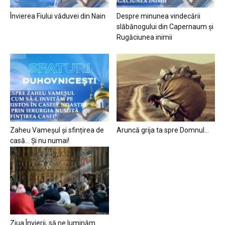
Învierea Fiului văduvei din Nain
Despre minunea vindecării
slăbănogului din Capernaum și
Rugăciunea inimii
Zaheu Vameșul și sfințirea de
Aruncă grija ta spre Domnul…
casă… Și nu numai!
Ziua Învierii, să ne luminăm