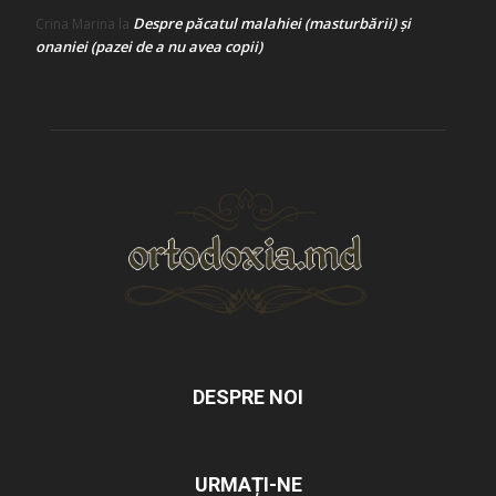
Despre păcatul malahiei (masturbării) şi
Crina Marina
la
onaniei (pazei de a nu avea copii)
DESPRE NOI
URMAȚI-NE