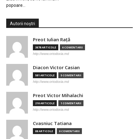
popoare…
Autorii noștri
Preot Iulian Raţă
3878 ARTICOLE
6 COMENTARII
http://www.ortodoxia.md
Diacon Victor Casian
581 ARTICOLE
5 COMENTARII
http://www.ortodoxia.md
Preot Victor Mihalachi
210 ARTICOLE
1 COMENTARII
http://www.ortodoxia.md
Cvasniuc Tatiana
88 ARTICOLE
0 COMENTARII