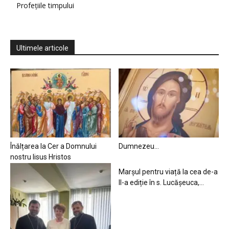
Profețiile timpului
Ultimele articole
Înălțarea la Cer a Domnului
Dumnezeu…
nostru Iisus Hristos
Marșul pentru viață la cea de-a
II-a ediție în s. Lucășeuca,...