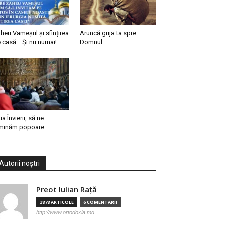
heu Vameșul și sfințirea
Aruncă grija ta spre
 casă… Și nu numai!
Domnul…
ua Învierii, să ne
minăm popoare…
Autorii noștri
Preot Iulian Raţă
3878 ARTICOLE
6 COMENTARII
http://www.ortodoxia.md