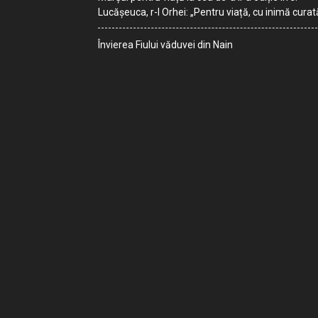
Lucășeuca, r-l Orhei: „Pentru viață, cu inimă curat
Învierea Fiului văduvei din Nain