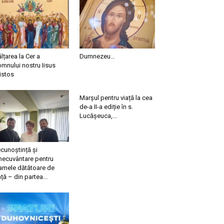
ălțarea la Cer a
Dumnezeu…
mnului nostru Iisus
istos
Marșul pentru viață la cea
de-a II-a ediție în s.
Lucășeuca,...
cunoștință și
necuvântare pentru
mele dătătoare de
ață – din partea...