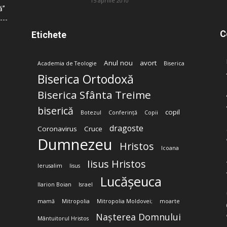
15 aprilie 2010
ă”
C
Etichete
Anul nou
avort
Academia de Teologie
Biserica
Biserica Ortodoxă
Biserica Sfânta Treime
biserică
copil
Botezul
Conferință
Copii
dragoste
Coronavirus
Cruce
Dumnezeu
Hristos
Icoana
Iisus Hristos
Ierusalim
Iisus
Lucășeuca
Ilarion Boian
Israel
mamă
Mitropolia
Mitropolia Moldovei;
moarte
Nașterea Domnului
Mântuitorul Hristos