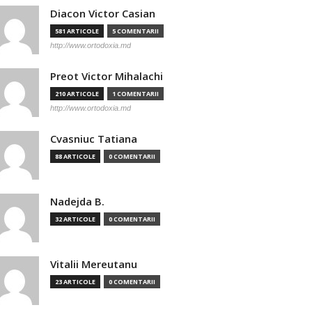
Diacon Victor Casian
581 ARTICOLE
5 COMENTARII
http://www.ortodoxia.md
Preot Victor Mihalachi
210 ARTICOLE
1 COMENTARII
http://www.ortodoxia.md
Cvasniuc Tatiana
88 ARTICOLE
0 COMENTARII
Nadejda B.
32 ARTICOLE
0 COMENTARII
Vitalii Mereutanu
23 ARTICOLE
0 COMENTARII