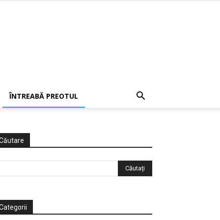
ÎNTREABĂ PREOTUL
Căutare
Categorii