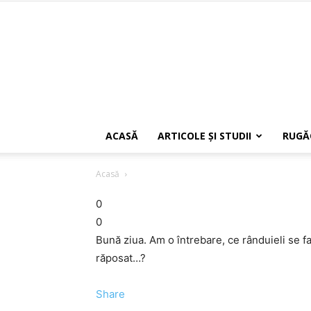
ACASĂ
ARTICOLE ŞI STUDII
RUGĂ
Acasă
0
0
Bună ziua. Am o întrebare, ce rânduieli se fac
răposat…?
Share