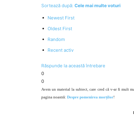
Sortează după:
Cele mai multe voturi
Newest First
Oldest First
Random
Recent activ
Răspunde la această întrebare
0
0
Avem un material la subiect, care cred că v-ar fi mult m
pagina noastră:
Despre pomenirea morților
!