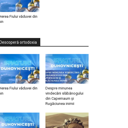
vierea Fiului văduvei din
in
Descoperă ortodoxia
vierea Fiului văduvei din
Despre minunea
in
vindecării slăbănogului
din Capernaum și
Rugăciunea inimii