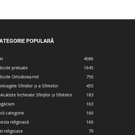
ATEGORIE POPULARĂ
iri
4086
ticole preluate
1645
ticole Ortodoxia.md
750
oloagele Sfinților și a Sfintelor
455
 Acatiste închinate Sfinților și Sfintelor
183
găciuni
163
ră categorie
160
ezia religioasă
160
iri religioase
79