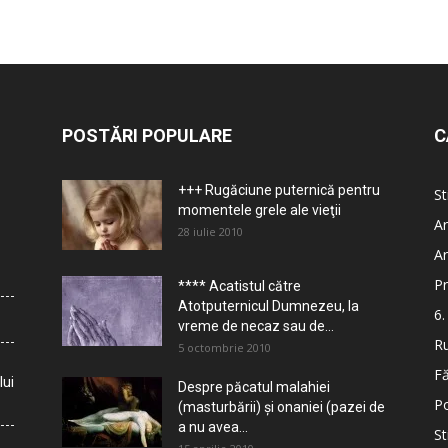
POSTĂRI POPULARE
C
+++ Rugăciune puternică pentru
St
momentele grele ale vieţii
Ar
28 iulie 2010
Ar
Pr
**** Acatistul către
Atotputernicul Dumnezeu, la
6.
vreme de necaz sau de...
Ru
5 octombrie 2010
Fă
lui
Despre păcatul malahiei
Po
(masturbării) şi onaniei (pazei de
a nu avea...
St