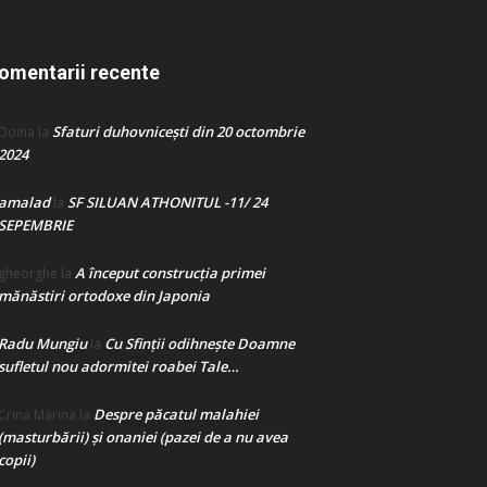
omentarii recente
Sfaturi duhovnicești din 20 octombrie
Doina
la
2024
amalad
SF SILUAN ATHONITUL -11/ 24
la
SEPEMBRIE
A început construcţia primei
gheorghe
la
mănăstiri ortodoxe din Japonia
Radu Mungiu
Cu Sfinții odihnește Doamne
la
sufletul nou adormitei roabei Tale…
Despre păcatul malahiei
Crina Marina
la
(masturbării) şi onaniei (pazei de a nu avea
copii)