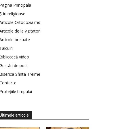
Pagina Principala
Știri religioase
Articole Ortodoxia.md
Articole de la vizitatori
Articole preluate
Tâlcuiri
Bibliotecă video
Gustări de post
Biserica Sfinta Treime
Contacte
Profețiile timpului
Ultimele articole