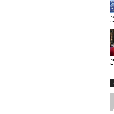
Za
de
Zi
lu