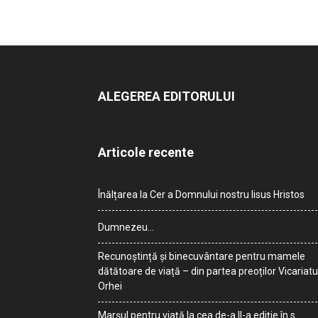
ALEGEREA EDITORULUI
Articole recente
Înălțarea la Cer a Domnului nostru Iisus Hristos
Dumnezeu…
Recunoștință și binecuvântare pentru mamele
dătătoare de viață – din partea preoților Vicariatu
Orhei
Marșul pentru viață la cea de-a II-a ediție în s.