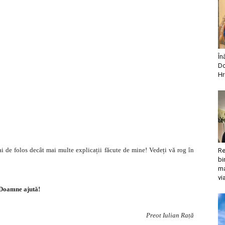
În
Do
Hr
ai de folos decât mai multe explicații făcute de mine! Vedeți vă rog în
Re
bi
ma
vi
Doamne ajută!
Preot Iulian Rață