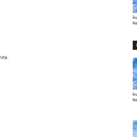
În
Na
mite.
În
Na