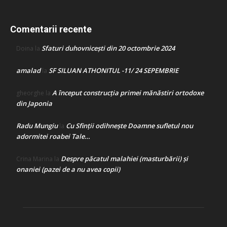
Comentarii recente
Sfaturi duhovnicești din 20 octombrie 2024
Doina
la
amalad
SF SILUAN ATHONITUL -11/ 24 SEPEMBRIE
la
A început construcţia primei mănăstiri ortodoxe
gheorghe
la
din Japonia
Radu Mungiu
Cu Sfinții odihnește Doamne sufletul nou
la
adormitei roabei Tale…
Despre păcatul malahiei (masturbării) şi
Crina Marina
la
onaniei (pazei de a nu avea copii)