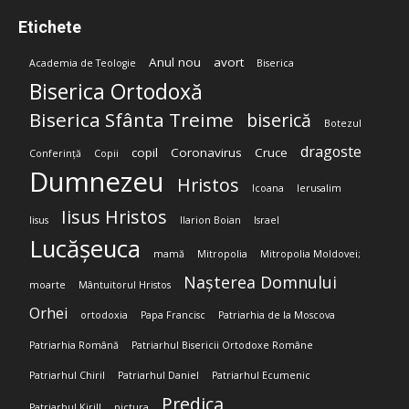
Etichete
Anul nou
avort
Academia de Teologie
Biserica
Biserica Ortodoxă
Biserica Sfânta Treime
biserică
Botezul
dragoste
copil
Coronavirus
Cruce
Conferință
Copii
Dumnezeu
Hristos
Icoana
Ierusalim
Iisus Hristos
Iisus
Ilarion Boian
Israel
Lucășeuca
mamă
Mitropolia
Mitropolia Moldovei;
Nașterea Domnului
moarte
Mântuitorul Hristos
Orhei
ortodoxia
Papa Francisc
Patriarhia de la Moscova
Patriarhia Română
Patriarhul Bisericii Ortodoxe Române
Patriarhul Chiril
Patriarhul Daniel
Patriarhul Ecumenic
Predica
Patriarhul Kirill
pictura