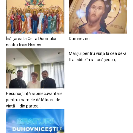
Înălțarea la Cer a Domnului
Dumnezeu…
nostru Iisus Hristos
Marșul pentru viață la cea de-a
II-a ediție în s. Lucășeuca,...
Recunoștință și binecuvântare
pentru mamele dătătoare de
viață – din partea...