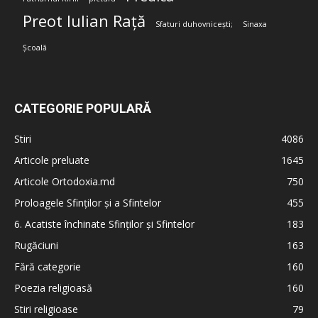
Preot Iulian Rață
Sfaturi duhovnicești;
Sinaxa
Școală
CATEGORIE POPULARĂ
Stiri
4086
Articole preluate
1645
Articole Ortodoxia.md
750
Proloagele Sfinților și a Sfintelor
455
6. Acatiste închinate Sfinților și Sfintelor
183
Rugăciuni
163
Fără categorie
160
Poezia religioasă
160
Stiri religioase
79