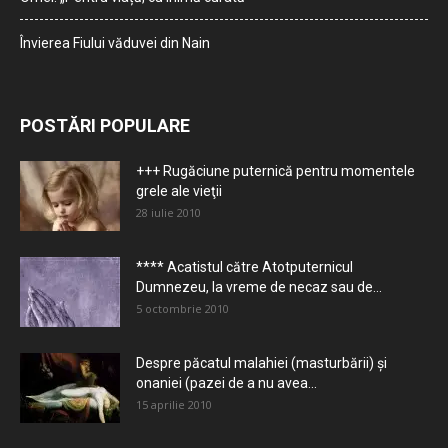
Învierea Fiului văduvei din Nain
POSTĂRI POPULARE
+++ Rugăciune puternică pentru momentele
grele ale vieţii
28 iulie 2010
**** Acatistul către Atotputernicul
Dumnezeu, la vreme de necaz sau de...
5 octombrie 2010
Despre păcatul malahiei (masturbării) şi
onaniei (pazei de a nu avea...
15 aprilie 2010