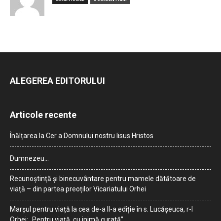
ALEGEREA EDITORULUI
Articole recente
Înălțarea la Cer a Domnului nostru Iisus Hristos
Dumnezeu…
Recunoștință și binecuvântare pentru mamele dătătoare de
viață – din partea preoților Vicariatului Orhei
Marșul pentru viață la cea de-a II-a ediție în s. Lucășeuca, r-l
Orhei: „Pentru viață, cu inimă curată”