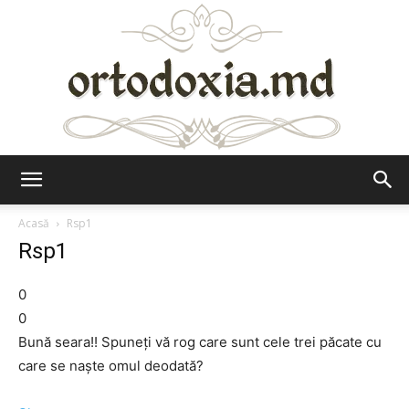
Ortodoxia.md
Acasă
Rsp1
Rsp1
0
0
Bună seara!! Spuneți vă rog care sunt cele trei păcate cu
care se naște omul deodată?