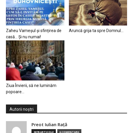
Zaheu Vameșul și sfințirea de
Aruncă grija ta spre Domnul…
casă… Și nu numai!
Ziua Învierii, să ne luminăm
popoare…
Autorii noștri
Preot Iulian Raţă
3878 ARTICOLE
6 COMENTARII