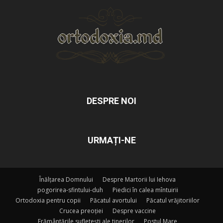
DESPRE NOI
URMAȚI-NE
Înălțarea Domnului
Despre Martorii lui Iehova
pogorirea-sfintului-duh
Piedici în calea mîntuirii
Ortodoxia pentru copii
Păcatul avortului
Păcatul vrăjitoriilor
Crucea preoției
Despre vaccine
Frământările sufletești ale tinerilor
Postul Mare