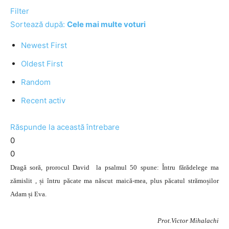
Filter
Sortează după:
Cele mai multe voturi
Newest First
Oldest First
Random
Recent activ
Răspunde la această întrebare
0
0
Dragă soră, prorocul David la psalmul 50 spune: Întru fărădelege ma
zămislit , și întru păcate ma născut maică-mea, plus păcatul strămoșilor
Adam și Eva.
Prot.Victor Mihalachi