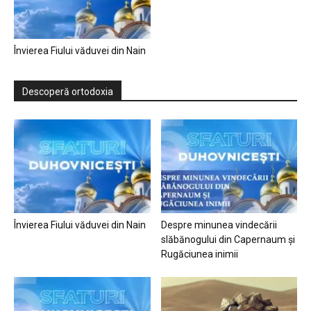
Învierea Fiului văduvei din Nain
Descoperă ortodoxia
Învierea Fiului văduvei din Nain
Despre minunea vindecării
slăbănogului din Capernaum și
Rugăciunea inimii