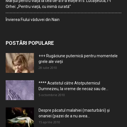
Marșul pentru viață la cea de-a II-a ediție în s. Lucășeuca, r-l
Orhei: „Pentru viață, cu inimă curată”
Învierea Fiului văduvei din Nain
POSTĂRI POPULARE
+++ Rugăciune puternică pentru momentele
grele ale vieţii
28 iulie 2010
**** Acatistul către Atotputernicul
Dumnezeu, la vreme de necaz sau de...
5 octombrie 2010
Despre păcatul malahiei (masturbării) şi
onaniei (pazei de a nu avea...
15 aprilie 2010