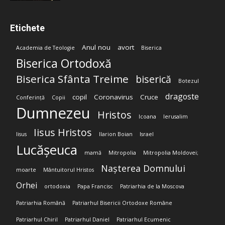
Etichete
Anul nou
avort
Academia de Teologie
Biserica
Biserica Ortodoxă
Biserica Sfânta Treime
biserică
Botezul
dragoste
copil
Coronavirus
Cruce
Conferință
Copii
Dumnezeu
Hristos
Icoana
Ierusalim
Iisus Hristos
Iisus
Ilarion Boian
Israel
Lucășeuca
mamă
Mitropolia
Mitropolia Moldovei;
Nașterea Domnului
moarte
Mântuitorul Hristos
Orhei
ortodoxia
Papa Francisc
Patriarhia de la Moscova
Patriarhia Română
Patriarhul Bisericii Ortodoxe Române
Patriarhul Chiril
Patriarhul Daniel
Patriarhul Ecumenic