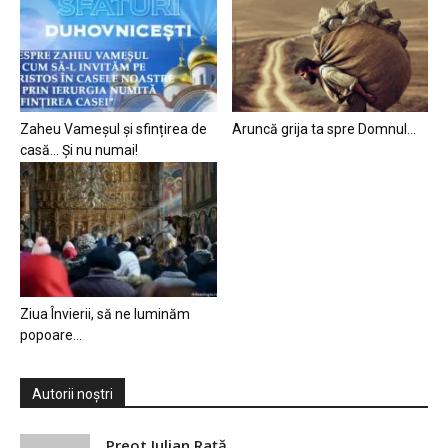
Zaheu Vameșul și sfințirea de
Aruncă grija ta spre Domnul…
casă… Și nu numai!
Ziua Învierii, să ne luminăm
popoare…
Autorii noștri
Preot Iulian Raţă