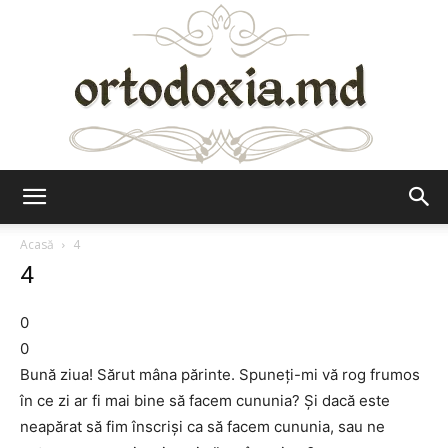
Ortodoxia.md
Acasă
4
4
0
0
Bună ziua! Sărut mâna părinte. Spuneți-mi vă rog frumos
în ce zi ar fi mai bine să facem cununia? Și dacă este
neapărat să fim înscriși ca să facem cununia, sau ne