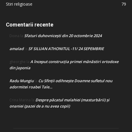
Stiri religioase
79
Comentarii recente
Sfaturi duhovnicești din 20 octombrie 2024
Doina
la
amalad
SF SILUAN ATHONITUL -11/ 24 SEPEMBRIE
la
A început construcţia primei mănăstiri ortodoxe
gheorghe
la
din Japonia
Radu Mungiu
Cu Sfinții odihnește Doamne sufletul nou
la
adormitei roabei Tale…
Despre păcatul malahiei (masturbării) şi
Crina Marina
la
onaniei (pazei de a nu avea copii)