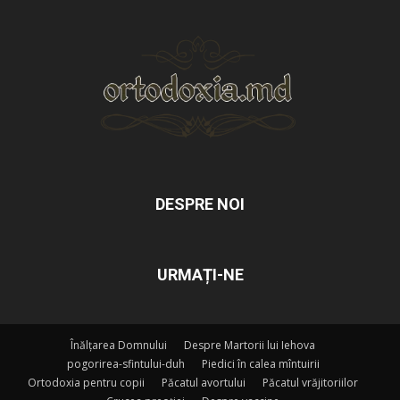
DESPRE NOI
URMAȚI-NE
Înălțarea Domnului
Despre Martorii lui Iehova
pogorirea-sfintului-duh
Piedici în calea mîntuirii
Ortodoxia pentru copii
Păcatul avortului
Păcatul vrăjitoriilor