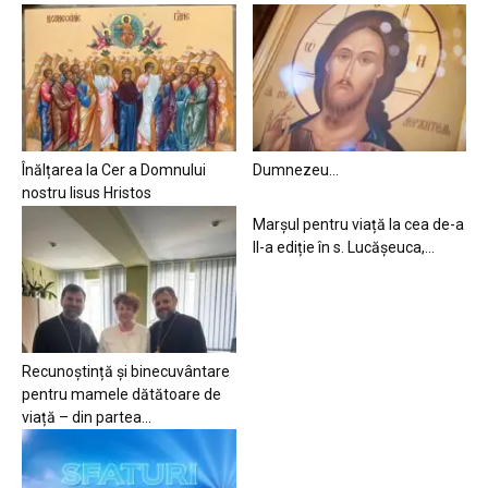
Înălțarea la Cer a Domnului
Dumnezeu…
nostru Iisus Hristos
Marșul pentru viață la cea de-a
II-a ediție în s. Lucășeuca,...
Recunoștință și binecuvântare
pentru mamele dătătoare de
viață – din partea...