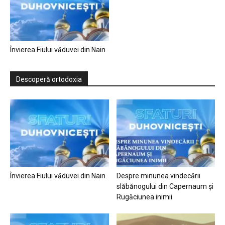
Învierea Fiului văduvei din Nain
Descoperă ortodoxia
Învierea Fiului văduvei din Nain
Despre minunea vindecării
slăbănogului din Capernaum și
Rugăciunea inimii