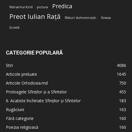
Predica
Patriarhul Kirill
pictura
Preot Iulian Rață
Sfaturi duhovnicești;
Sinaxa
Școală
CATEGORIE POPULARĂ
Stiri
4086
Articole preluate
1645
Articole Ortodoxia.md
750
Proloagele Sfinților și a Sfintelor
455
6. Acatiste închinate Sfinților și Sfintelor
183
Rugăciuni
163
Fără categorie
160
Poezia religioasă
160