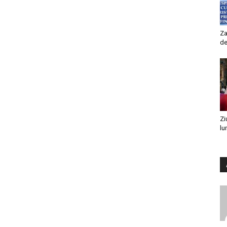
Za
de
Zi
lu