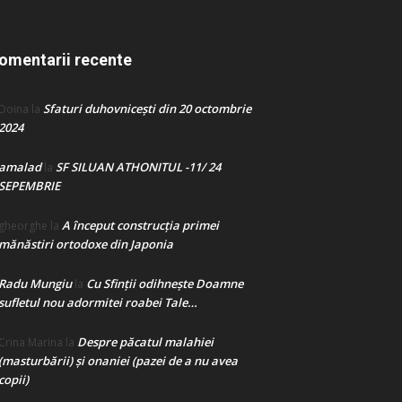
omentarii recente
Sfaturi duhovnicești din 20 octombrie
Doina
la
2024
amalad
SF SILUAN ATHONITUL -11/ 24
la
SEPEMBRIE
A început construcţia primei
gheorghe
la
mănăstiri ortodoxe din Japonia
Radu Mungiu
Cu Sfinții odihnește Doamne
la
sufletul nou adormitei roabei Tale…
Despre păcatul malahiei
Crina Marina
la
(masturbării) şi onaniei (pazei de a nu avea
copii)