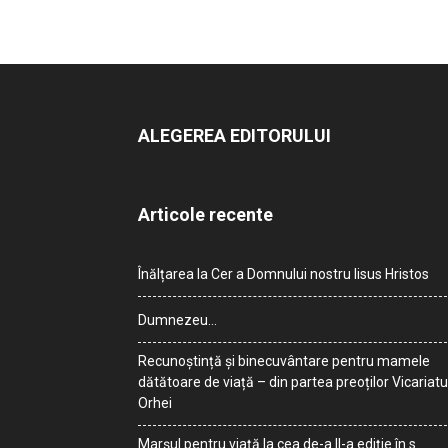
ALEGEREA EDITORULUI
Articole recente
Înălțarea la Cer a Domnului nostru Iisus Hristos
Dumnezeu…
Recunoștință și binecuvântare pentru mamele
dătătoare de viață – din partea preoților Vicariatu
Orhei
Marșul pentru viață la cea de-a II-a ediție în s.