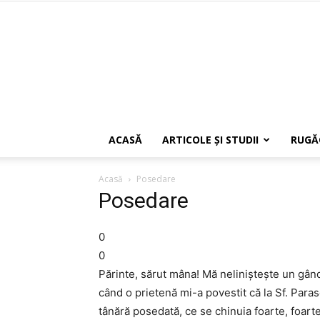
ACASĂ
ARTICOLE ŞI STUDII
RUGĂ
Acasă
Posedare
Posedare
0
0
Părinte, sărut mâna! Mă neliniștește un gân
când o prietenă mi-a povestit că la Sf. Para
tânără posedată, ce se chinuia foarte, foar