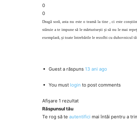
0
0
Dragă soră, asta nu este o teamă la tine , ci este conștiin
stăruie a te impune să le mărturisești și să nu le mai repeț
exemplară, și toate întrebările le rezolbi cu duhovnicul tă
Guest
a răspuns
13 ani ago
You must
login
to post comments
Afișare 1 rezultat
Răspunsul tău
Te rog să te
autentifici
mai întâi pentru a tri