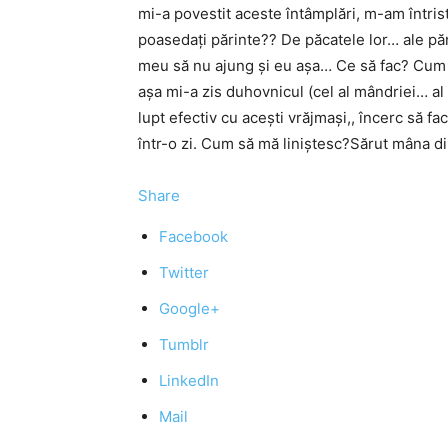
mi-a povestit aceste întâmplări, m-am întris
poasedați părinte?? De păcatele lor… ale păr
meu să nu ajung și eu așa… Ce să fac? Cum
așa mi-a zis duhovnicul (cel al mândriei… al r
lupt efectiv cu acești vrăjmași,, încerc să 
într-o zi. Cum să mă liniștesc?Sărut mâna di
Share
Facebook
Twitter
Google+
Tumblr
LinkedIn
Mail