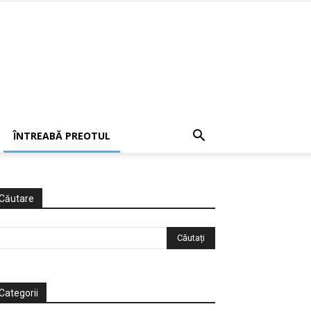
ÎNTREABĂ PREOTUL
Căutare
Categorii