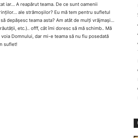
tat iar… A reapărut teama. De ce sunt oamenii
inților… ale strămoșilor? Eu mă tem pentru sufletul
 să depășesc teama asta? Am atât de mulți vrăjmași…
ăutății, etc.).. offf, cât îmi doresc să mă schimb.. Mă
fac voia Domnului, dar mi-e teama să nu fiu posedată
n suflet!