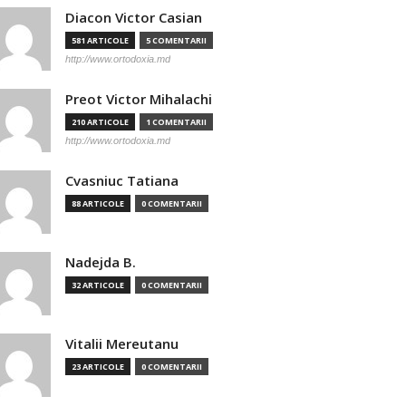
Diacon Victor Casian
581 ARTICOLE
5 COMENTARII
http://www.ortodoxia.md
Preot Victor Mihalachi
210 ARTICOLE
1 COMENTARII
http://www.ortodoxia.md
Cvasniuc Tatiana
88 ARTICOLE
0 COMENTARII
Nadejda B.
32 ARTICOLE
0 COMENTARII
Vitalii Mereutanu
23 ARTICOLE
0 COMENTARII