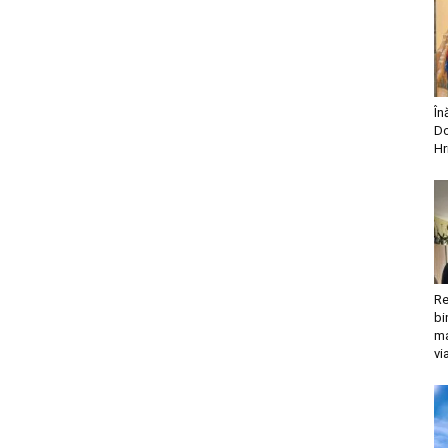
În
Do
Hr
Re
bi
ma
vi