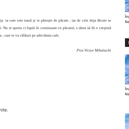
În
ța ta care este trază și te păzește de păcate , iar de cele deja făcute se
Na
i. Nu te speria ci luptă în continuare cu păcatul, s tărue să fii o creștină
u , care te va călăuzi pe adevărata cale.
Prot.Victor Mihalachi
În
Na
mite.