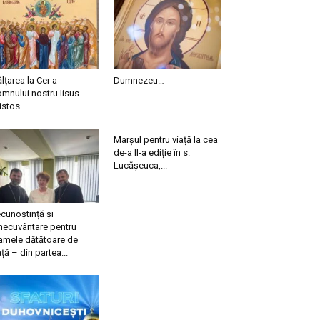
ălțarea la Cer a
Dumnezeu…
mnului nostru Iisus
istos
Marșul pentru viață la cea
de-a II-a ediție în s.
Lucășeuca,...
cunoștință și
necuvântare pentru
mele dătătoare de
ață – din partea...