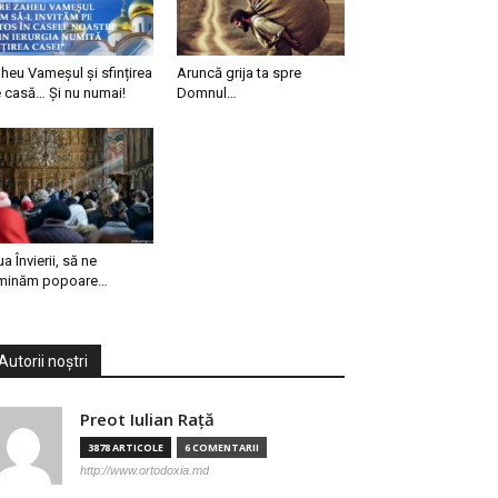
heu Vameșul și sfințirea
Aruncă grija ta spre
 casă… Și nu numai!
Domnul…
ua Învierii, să ne
minăm popoare…
Autorii noștri
Preot Iulian Raţă
3878 ARTICOLE
6 COMENTARII
http://www.ortodoxia.md