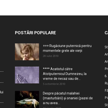
POSTĂRI POPULARE
C
+++ Rugăciune puternică pentru
St
momentele grele ale vieţii
Ar
28 iulie 2010
Ar
Pr
**** Acatistul către
Atotputernicul Dumnezeu, la
6.
vreme de necaz sau de...
Ru
5 octombrie 2010
Fă
lui
Despre păcatul malahiei
Po
(masturbării) şi onaniei (pazei de
a nu avea...
St