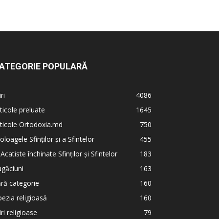
ATEGORIE POPULARĂ
iri
4086
ticole preluate
1645
ticole Ortodoxia.md
750
oloagele Sfinților și a Sfintelor
455
 Acatiste închinate Sfinților și Sfintelor
183
găciuni
163
ră categorie
160
ezia religioasă
160
iri religioase
79