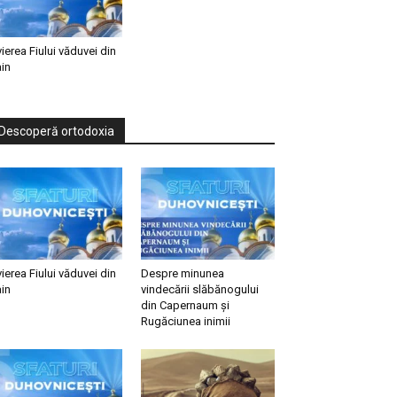
vierea Fiului văduvei din
in
Descoperă ortodoxia
vierea Fiului văduvei din
Despre minunea
in
vindecării slăbănogului
din Capernaum și
Rugăciunea inimii