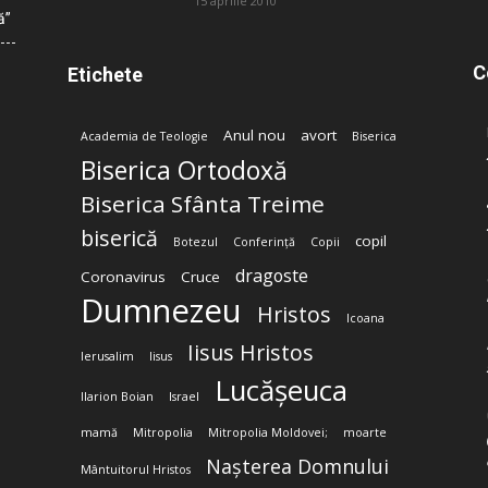
15 aprilie 2010
ă”
C
Etichete
Anul nou
avort
Academia de Teologie
Biserica
Biserica Ortodoxă
Biserica Sfânta Treime
biserică
copil
Botezul
Conferință
Copii
dragoste
Coronavirus
Cruce
Dumnezeu
Hristos
Icoana
Iisus Hristos
Ierusalim
Iisus
Lucășeuca
Ilarion Boian
Israel
mamă
Mitropolia
Mitropolia Moldovei;
moarte
Nașterea Domnului
Mântuitorul Hristos