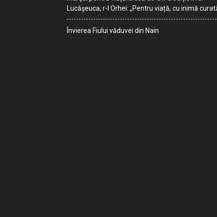
Lucășeuca, r-l Orhei: „Pentru viață, cu inimă curat
Învierea Fiului văduvei din Nain