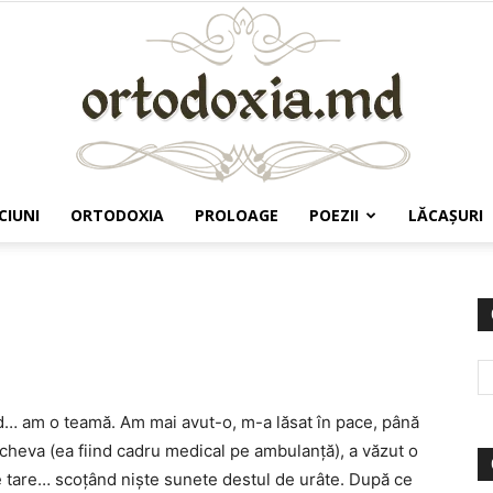
CIUNI
ORTODOXIA
PROLOAGE
POEZII
LĂCAŞURI
Ortodoxia.md
d… am o teamă. Am mai avut-o, m-a lăsat în pace, până
scheva (ea fiind cadru medical pe ambulanță), a văzut o
te tare… scoțând niște sunete destul de urâte. După ce