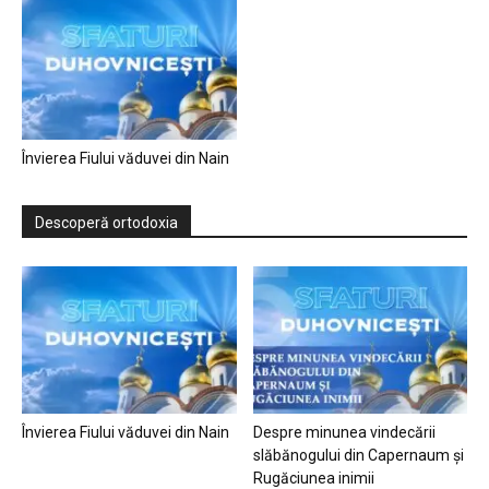
Învierea Fiului văduvei din Nain
Descoperă ortodoxia
Învierea Fiului văduvei din Nain
Despre minunea vindecării
slăbănogului din Capernaum și
Rugăciunea inimii