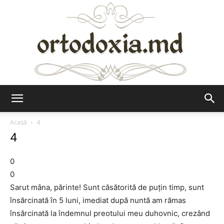
Ortodoxia.md
Acasă
4
4
0
0
Sarut mâna, părinte! Sunt căsătorită de puțin timp, sunt
însărcinată în 5 luni, imediat după nuntă am rămas
însărcinată la îndemnul preotului meu duhovnic, crezând