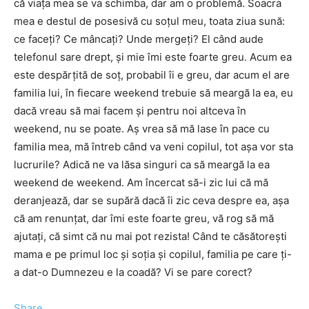
că viața mea se va schimba, dar am o problemă. Soacra
mea e destul de posesivă cu soțul meu, toata ziua sună:
ce faceți? Ce mâncați? Unde mergeți? El când aude
telefonul sare drept, și mie îmi este foarte greu. Acum ea
este despărțită de soț, probabil îi e greu, dar acum el are
familia lui, în fiecare weekend trebuie să meargă la ea, eu
dacă vreau să mai facem și pentru noi altceva în
weekend, nu se poate. Aș vrea să mă lase în pace cu
familia mea, mă întreb când va veni copilul, tot așa vor sta
lucrurile? Adică ne va lăsa singuri ca să meargă la ea
weekend de weekend. Am încercat să-i zic lui că mă
deranjează, dar se supără dacă îi zic ceva despre ea, așa
că am renunțat, dar îmi este foarte greu, vă rog să mă
ajutați, că simt că nu mai pot rezista! Când te căsătorești
mama e pe primul loc și soția și copilul, familia pe care ți-
a dat-o Dumnezeu e la coadă? Vi se pare corect?
Share