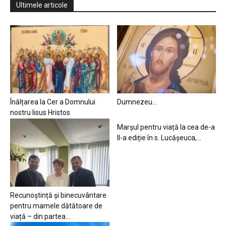
Ultimele articole
Înălțarea la Cer a Domnului
Dumnezeu…
nostru Iisus Hristos
Marșul pentru viață la cea de-a
II-a ediție în s. Lucășeuca,...
Recunoștință și binecuvântare
pentru mamele dătătoare de
viață – din partea...