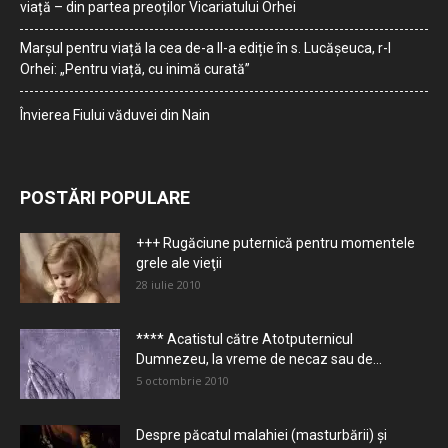
viață – din partea preoților Vicariatului Orhei
Marșul pentru viață la cea de-a II-a ediție în s. Lucășeuca, r-l
Orhei: „Pentru viață, cu inimă curată”
Învierea Fiului văduvei din Nain
POSTĂRI POPULARE
+++ Rugăciune puternică pentru momentele
grele ale vieţii
28 iulie 2010
**** Acatistul către Atotputernicul
Dumnezeu, la vreme de necaz sau de...
5 octombrie 2010
Despre păcatul malahiei (masturbării) şi