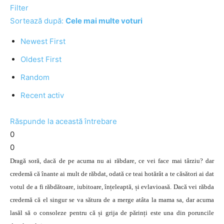
Filter
Sortează după:
Cele mai multe voturi
Newest First
Oldest First
Random
Recent activ
Răspunde la această întrebare
0
0
Dragă soră, dacă de pe acuma nu ai răbdare, ce vei face mai târziu? dar
credemă că înante ai mult de răbdat, odată ce teai hotărât a te căsători ai dat
votul de a fi răbdătoare, iubitoare, înțeleaptă, și evlavioasă. Dacă vei răbda
credemă că el singur se va sătura de a merge atâta la mama sa, dar acuma
lasăl să o consoleze pentru că și grija de părinți este una din poruncile