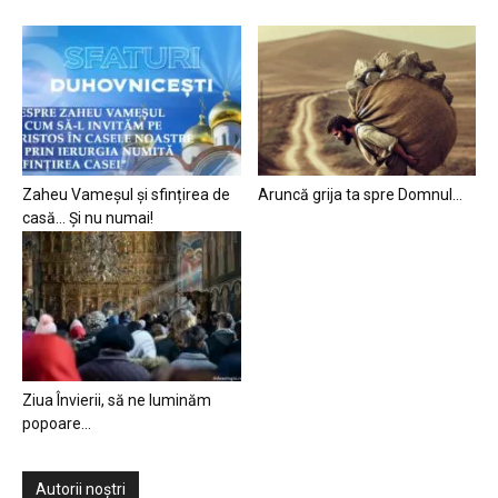
Zaheu Vameșul și sfințirea de
Aruncă grija ta spre Domnul…
casă… Și nu numai!
Ziua Învierii, să ne luminăm
popoare…
Autorii noștri