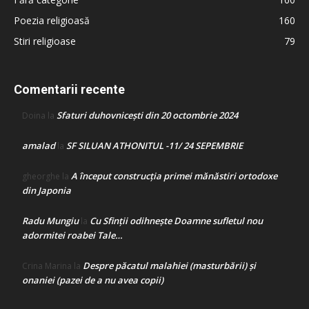
Poezia religioasă
160
Stiri religioase
79
Comentarii recente
Sfaturi duhovnicești din 20 octombrie 2024
Doina
la
amalad
SF SILUAN ATHONITUL -11/ 24 SEPEMBRIE
la
A început construcţia primei mănăstiri ortodoxe
gheorghe
la
din Japonia
Radu Mungiu
Cu Sfinții odihnește Doamne sufletul nou
la
adormitei roabei Tale…
Despre păcatul malahiei (masturbării) şi
Crina Marina
la
onaniei (pazei de a nu avea copii)