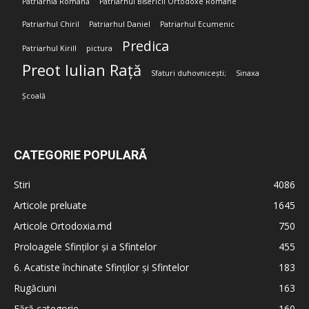
Patriarhia Română
Patriarhul Bisericii Ortodoxe Române
Patriarhul Chiril
Patriarhul Daniel
Patriarhul Ecumenic
Predica
Patriarhul Kirill
pictura
Preot Iulian Rață
Sfaturi duhovnicești;
Sinaxa
Școală
CATEGORIE POPULARĂ
Stiri
4086
Articole preluate
1645
Articole Ortodoxia.md
750
Proloagele Sfinților și a Sfintelor
455
6. Acatiste închinate Sfinților și Sfintelor
183
Rugăciuni
163
Fără categorie
160