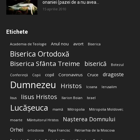
onaniei (pazei de a nu avea...
15 aprilie 2010
Etichete
Anul nou
avort
Academia de Teologie
Biserica
Biserica Ortodoxă
Biserica Sfânta Treime
biserică
Botezul
dragoste
copil
Coronavirus
Cruce
Conferință
Copii
Dumnezeu
Hristos
Icoana
Ierusalim
Iisus Hristos
Iisus
Ilarion Boian
Israel
Lucășeuca
mamă
Mitropolia
Mitropolia Moldovei;
Nașterea Domnului
moarte
Mântuitorul Hristos
Orhei
ortodoxia
Papa Francisc
Patriarhia de la Moscova