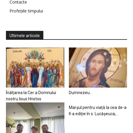
Contacte
Profețiile timpului
Ultimele articole
Înălțarea la Cer a Domnului
Dumnezeu…
nostru Iisus Hristos
Marșul pentru viață la cea de-a
II-a ediție în s. Lucășeuca,...