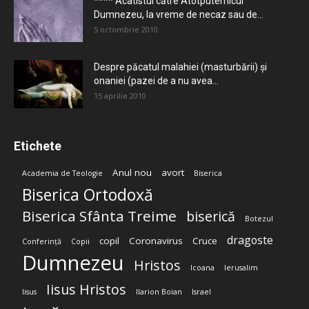
**** Acatistul către Atotputernicul
Dumnezeu, la vreme de necaz sau de...
5 octombrie 2010
Despre păcatul malahiei (masturbării) şi
onaniei (pazei de a nu avea...
15 aprilie 2010
Etichete
Anul nou
avort
Academia de Teologie
Biserica
Biserica Ortodoxă
Biserica Sfânta Treime
biserică
Botezul
dragoste
copil
Coronavirus
Cruce
Conferință
Copii
Dumnezeu
Hristos
Icoana
Ierusalim
Iisus Hristos
Iisus
Ilarion Boian
Israel