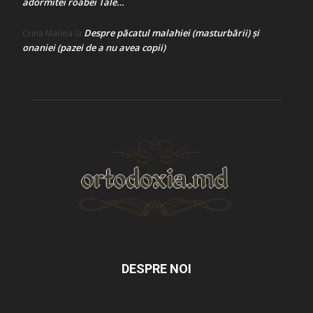
adormitei roabei Tale…
Despre păcatul malahiei (masturbării) şi
Crina Marina
la
onaniei (pazei de a nu avea copii)
DESPRE NOI