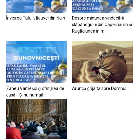
Învierea Fiului văduvei din Nain
Despre minunea vindecării
slăbănogului din Capernaum și
Rugăciunea inimii
Zaheu Vameșul și sfințirea de
Aruncă grija ta spre Domnul…
casă… Și nu numai!