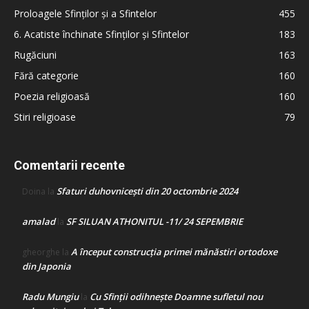
Proloagele Sfinților și a Sfintelor
455
6. Acatiste închinate Sfinților și Sfintelor
183
Rugăciuni
163
Fără categorie
160
Poezia religioasă
160
Stiri religioase
79
Comentarii recente
Sfaturi duhovnicești din 20 octombrie 2024
Doina
la
amalad
SF SILUAN ATHONITUL -11/ 24 SEPEMBRIE
la
A început construcţia primei mănăstiri ortodoxe
gheorghe
la
din Japonia
Radu Mungiu
Cu Sfinții odihnește Doamne sufletul nou
la