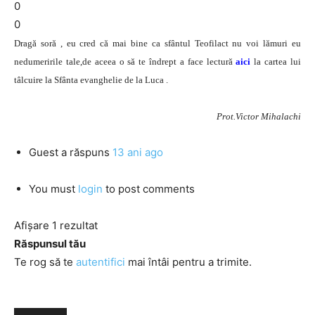
0
0
Dragă soră , eu cred că mai bine ca sfântul Teofilact nu voi lămuri eu
nedumeririle tale,de aceea o să te îndrept a face lectură
aici
la cartea lui
tâlcuire la Sfânta evanghelie de la Luca .
Prot.Victor Mihalachi
Guest
a răspuns
13 ani ago
You must
login
to post comments
Afișare 1 rezultat
Răspunsul tău
Te rog să te
autentifici
mai întâi pentru a trimite.