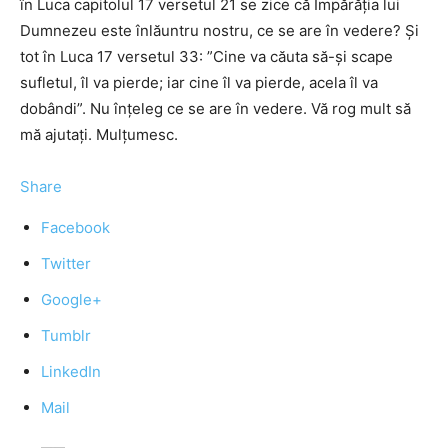
în Luca capitolul 17 versetul 21 se zice că Împărăția lui
Dumnezeu este înlăuntru nostru, ce se are în vedere? Și
tot în Luca 17 versetul 33: ”Cine va căuta să-şi scape
sufletul, îl va pierde; iar cine îl va pierde, acela îl va
dobândi”. Nu înțeleg ce se are în vedere. Vă rog mult să
mă ajutați. Mulțumesc.
Share
Facebook
Twitter
Google+
Tumblr
LinkedIn
Mail