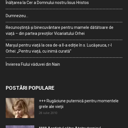
Înălțarea la Cer a Domnului nostru Iisus Hristos
Dumnezeu…
Recunoștință și binecuvântare pentru mamele dătătoare de
viață – din partea preoților Vicariatului Orhei
Marșul pentru viață la cea de-a II-a ediție în s. Lucășeuca, r-l
Orhei: „Pentru viață, cu inimă curată”
Învierea Fiului văduvei din Nain
POSTĂRI POPULARE
+++ Rugăciune puternică pentru momentele
grele ale vieţii
28 iulie 2010