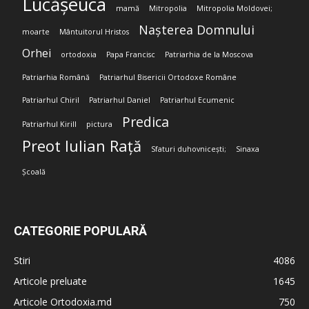
Lucășeuca
mamă
Mitropolia
Mitropolia Moldovei;
Nașterea Domnului
moarte
Mântuitorul Hristos
Orhei
ortodoxia
Papa Francisc
Patriarhia de la Moscova
Patriarhia Română
Patriarhul Bisericii Ortodoxe Române
Patriarhul Chiril
Patriarhul Daniel
Patriarhul Ecumenic
Predica
Patriarhul Kirill
pictura
Preot Iulian Rață
Sfaturi duhovnicești;
Sinaxa
Școală
CATEGORIE POPULARĂ
Stiri
4086
Articole preluate
1645
Articole Ortodoxia.md
750