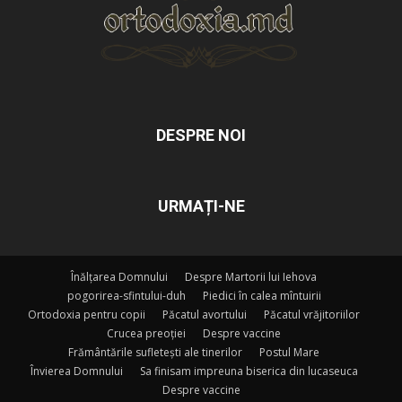
DESPRE NOI
URMAȚI-NE
Înălțarea Domnului
Despre Martorii lui Iehova
pogorirea-sfintului-duh
Piedici în calea mîntuirii
Ortodoxia pentru copii
Păcatul avortului
Păcatul vrăjitoriilor
Crucea preoției
Despre vaccine
Frământările sufletești ale tinerilor
Postul Mare
Învierea Domnului
Sa finisam impreuna biserica din lucaseuca
Despre vaccine