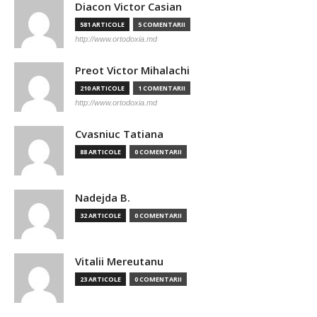
Diacon Victor Casian
581 ARTICOLE
5 COMENTARII
http://www.ortodoxia.md
Preot Victor Mihalachi
210 ARTICOLE
1 COMENTARII
http://www.ortodoxia.md
Cvasniuc Tatiana
88 ARTICOLE
0 COMENTARII
Nadejda B.
32 ARTICOLE
0 COMENTARII
Vitalii Mereutanu
23 ARTICOLE
0 COMENTARII