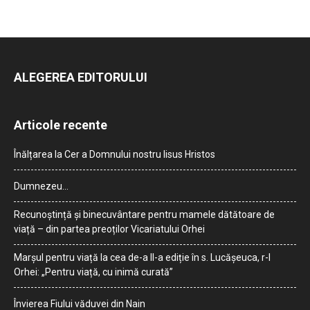
ALEGEREA EDITORULUI
Articole recente
Înălțarea la Cer a Domnului nostru Iisus Hristos
Dumnezeu…
Recunoștință și binecuvântare pentru mamele dătătoare de
viață – din partea preoților Vicariatului Orhei
Marșul pentru viață la cea de-a II-a ediție în s. Lucășeuca, r-l
Orhei: „Pentru viață, cu inimă curată”
Învierea Fiului văduvei din Nain