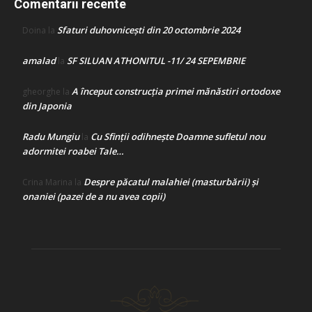
Comentarii recente
Sfaturi duhovnicești din 20 octombrie 2024
Doina
la
amalad
SF SILUAN ATHONITUL -11/ 24 SEPEMBRIE
la
A început construcţia primei mănăstiri ortodoxe
gheorghe
la
din Japonia
Radu Mungiu
Cu Sfinții odihnește Doamne sufletul nou
la
adormitei roabei Tale…
Despre păcatul malahiei (masturbării) şi
Crina Marina
la
onaniei (pazei de a nu avea copii)