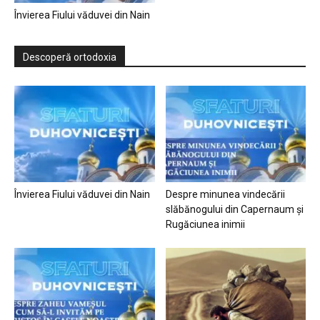
Învierea Fiului văduvei din Nain
Descoperă ortodoxia
Învierea Fiului văduvei din Nain
Despre minunea vindecării
slăbănogului din Capernaum și
Rugăciunea inimii