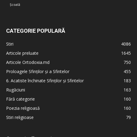
Școală
CATEGORIE POPULARĂ
Stiri
4086
Articole preluate
1645
Articole Ortodoxia.md
750
Proloagele Sfinților și a Sfintelor
455
6. Acatiste închinate Sfinților și Sfintelor
183
Rugăciuni
163
Fără categorie
160
Poezia religioasă
160
Stiri religioase
79