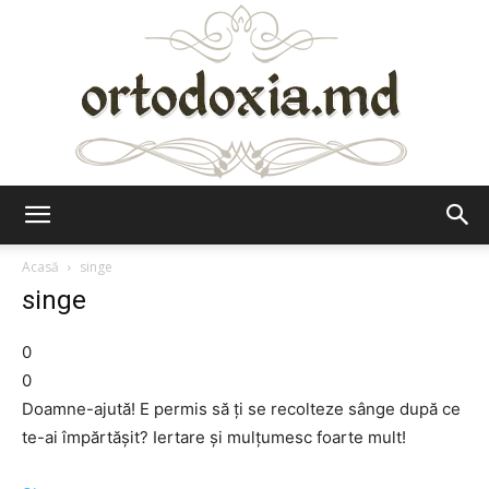
Ortodoxia.md
Acasă
singe
singe
0
0
Doamne-ajută! E permis să ţi se recolteze sânge după ce
te-ai împărtăşit? Iertare şi mulţumesc foarte mult!