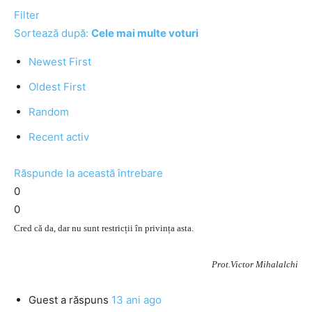
Filter
Sortează după:
Cele mai multe voturi
Newest First
Oldest First
Random
Recent activ
Răspunde la această întrebare
0
0
Cred că da, dar nu sunt restricții în privința asta.
Prot.Victor Mihalalchi
Guest
a răspuns
13 ani ago