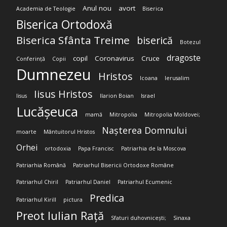
Anul nou
avort
Academia de Teologie
Biserica
Biserica Ortodoxă
Biserica Sfânta Treime
biserică
Botezul
dragoste
copil
Coronavirus
Cruce
Conferință
Copii
Dumnezeu
Hristos
Icoana
Ierusalim
Iisus Hristos
Iisus
Ilarion Boian
Israel
Lucășeuca
mamă
Mitropolia
Mitropolia Moldovei;
Nașterea Domnului
moarte
Mântuitorul Hristos
Orhei
ortodoxia
Papa Francisc
Patriarhia de la Moscova
Patriarhia Română
Patriarhul Bisericii Ortodoxe Române
Patriarhul Chiril
Patriarhul Daniel
Patriarhul Ecumenic
Predica
Patriarhul Kirill
pictura
Preot Iulian Rață
Sfaturi duhovnicești;
Sinaxa