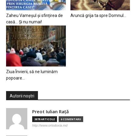
Zaheu Vameșul și sfințirea de
Aruncă grija ta spre Domnul…
casă… Și nu numai!
Ziua Învierii, să ne luminăm
popoare…
Autorii noștri
Preot Iulian Raţă
3878 ARTICOLE
6 COMENTARII
http://www.ortodoxia.md