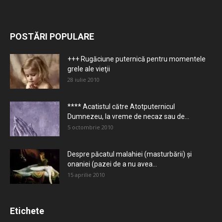
POSTĂRI POPULARE
+++ Rugăciune puternică pentru momentele
grele ale vieţii
28 iulie 2010
**** Acatistul către Atotputernicul
Dumnezeu, la vreme de necaz sau de...
5 octombrie 2010
Despre păcatul malahiei (masturbării) şi
onaniei (pazei de a nu avea...
15 aprilie 2010
Etichete