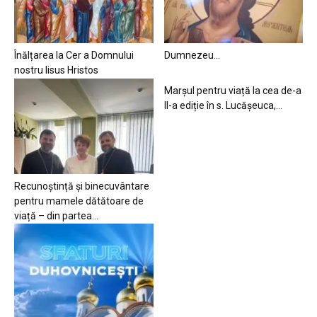
Înălțarea la Cer a Domnului
Dumnezeu…
nostru Iisus Hristos
Marșul pentru viață la cea de-a
II-a ediție în s. Lucășeuca,...
Recunoștință și binecuvântare
pentru mamele dătătoare de
viață – din partea...