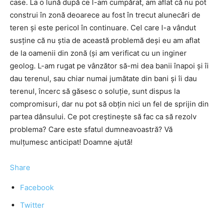
case. La o lună după ce l-am cumpărat, am aflat că nu pot
construi în zonă deoarece au fost în trecut alunecări de
teren şi este pericol în continuare. Cel care l-a vândut
susţine că nu ştia de această problemă deşi eu am aflat
de la oamenii din zonă (şi am verificat cu un inginer
geolog. L-am rugat pe vânzător să-mi dea banii înapoi şi îi
dau terenul, sau chiar numai jumătate din bani şi îi dau
terenul, încerc să găsesc o soluţie, sunt dispus la
compromisuri, dar nu pot să obţin nici un fel de sprijin din
partea dânsului. Ce pot creştineşte să fac ca să rezolv
problema? Care este sfatul dumneavoastră? Vă
mulţumesc anticipat! Doamne ajută!
Share
Facebook
Twitter