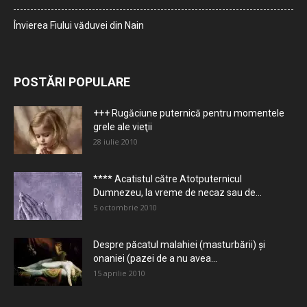
Învierea Fiului văduvei din Nain
POSTĂRI POPULARE
+++ Rugăciune puternică pentru momentele
grele ale vieţii
28 iulie 2010
**** Acatistul către Atotputernicul
Dumnezeu, la vreme de necaz sau de...
5 octombrie 2010
Despre păcatul malahiei (masturbării) şi
onaniei (pazei de a nu avea...
15 aprilie 2010