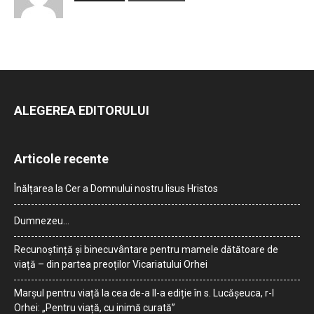
ALEGEREA EDITORULUI
Articole recente
Înălțarea la Cer a Domnului nostru Iisus Hristos
Dumnezeu…
Recunoștință și binecuvântare pentru mamele dătătoare de
viață – din partea preoților Vicariatului Orhei
Marșul pentru viață la cea de-a II-a ediție în s. Lucășeuca, r-l
Orhei: „Pentru viață, cu inimă curată”