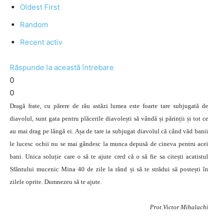
Oldest First
Random
Recent activ
Răspunde la această întrebare
0
0
Dragă frate, cu părere de rău astăzi lumea este foarte tare subjugată de
diavolul, sunt gata pentru plăcerile diavolești să vândă și părinții și tot ce
au mai drag pe lângă ei. Așa de tare ia subjugat diavolul că când văd banii
le lucesc ochii nu se mai gândesc la munca depusă de cineva pentru acei
bani. Unica soluție care o să te ajute cred că o să fie sa citești acatistul
Sfântului mucenic Mina 40 de zile la rând și să te strădui să postești în
zilele oprite. Dumnezeu să te ajute.
Prot.Victor Mihalachi