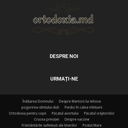
DESPRE NOI
URMAȚI-NE
Înălțarea Domnului
Despre Martorii lui Iehova
pogorirea-sfintului-duh
Piedici în calea mîntuirii
Ortodoxia pentru copii
Păcatul avortului
Păcatul vrăjitoriilor
Crucea preoției
Despre vaccine
Frământările sufletești ale tinerilor
Postul Mare