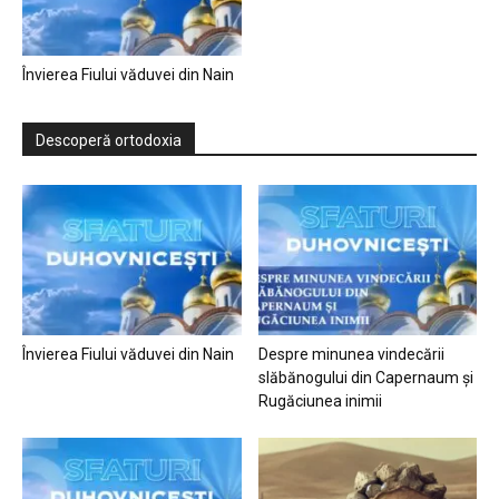
Învierea Fiului văduvei din Nain
Descoperă ortodoxia
Învierea Fiului văduvei din Nain
Despre minunea vindecării
slăbănogului din Capernaum și
Rugăciunea inimii