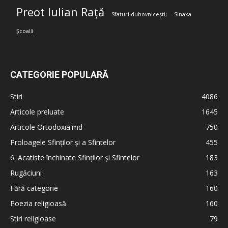
Preot Iulian Rață
Sfaturi duhovnicești;
Sinaxa
Școală
CATEGORIE POPULARĂ
Stiri
4086
Articole preluate
1645
Articole Ortodoxia.md
750
Proloagele Sfinților și a Sfintelor
455
6. Acatiste închinate Sfinților și Sfintelor
183
Rugăciuni
163
Fără categorie
160
Poezia religioasă
160
Stiri religioase
79