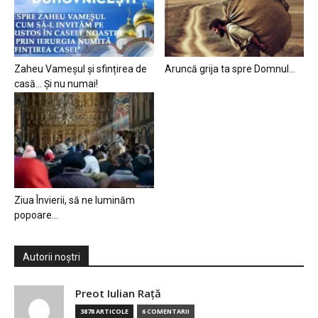
Zaheu Vameșul și sfințirea de
Aruncă grija ta spre Domnul…
casă… Și nu numai!
Ziua Învierii, să ne luminăm
popoare…
Autorii noștri
Preot Iulian Raţă
3878 ARTICOLE
6 COMENTARII