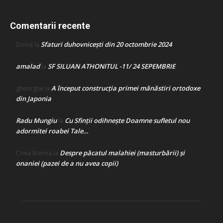
Comentarii recente
Sfaturi duhovnicești din 20 octombrie 2024
Doina
la
amalad
SF SILUAN ATHONITUL -11/ 24 SEPEMBRIE
la
A început construcţia primei mănăstiri ortodoxe
gheorghe
la
din Japonia
Radu Mungiu
Cu Sfinții odihnește Doamne sufletul nou
la
adormitei roabei Tale…
Despre păcatul malahiei (masturbării) şi
Crina Marina
la
onaniei (pazei de a nu avea copii)