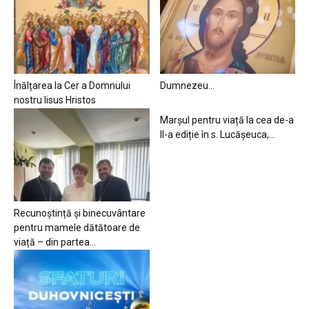
Înălțarea la Cer a Domnului
Dumnezeu…
nostru Iisus Hristos
Marșul pentru viață la cea de-a
II-a ediție în s. Lucășeuca,...
Recunoștință și binecuvântare
pentru mamele dătătoare de
viață – din partea...