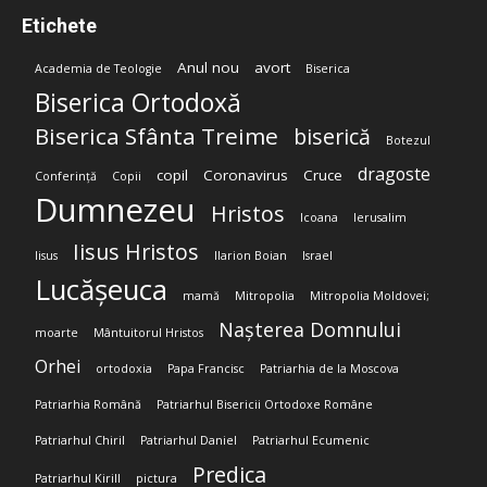
Etichete
Anul nou
avort
Academia de Teologie
Biserica
Biserica Ortodoxă
Biserica Sfânta Treime
biserică
Botezul
dragoste
copil
Coronavirus
Cruce
Conferință
Copii
Dumnezeu
Hristos
Icoana
Ierusalim
Iisus Hristos
Iisus
Ilarion Boian
Israel
Lucășeuca
mamă
Mitropolia
Mitropolia Moldovei;
Nașterea Domnului
moarte
Mântuitorul Hristos
Orhei
ortodoxia
Papa Francisc
Patriarhia de la Moscova
Patriarhia Română
Patriarhul Bisericii Ortodoxe Române
Patriarhul Chiril
Patriarhul Daniel
Patriarhul Ecumenic
Predica
Patriarhul Kirill
pictura