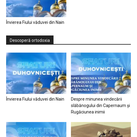
Învierea Fiului văduvei din Nain
Descoperă ortodoxia
Învierea Fiului văduvei din Nain
Despre minunea vindecării
slăbănogului din Capernaum și
Rugăciunea inimii