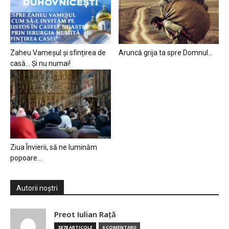
Zaheu Vameșul și sfințirea de
Aruncă grija ta spre Domnul…
casă… Și nu numai!
Ziua Învierii, să ne luminăm
popoare…
Autorii noștri
Preot Iulian Raţă
3878 ARTICOLE
6 COMENTARII