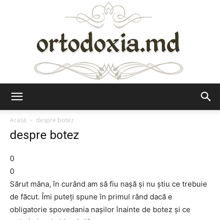
Ortodoxia.md
Acasă
despre botez
despre botez
0
0
Sărut mâna, în curând am să fiu naşă şi nu ştiu ce trebuie
de făcut. Îmi puteţi spune în primul rând dacă e
obligatorie spovedania naşilor înainte de botez şi ce