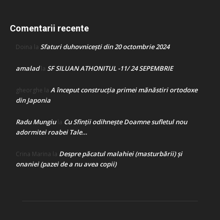
Comentarii recente
Sfaturi duhovnicești din 20 octombrie 2024
Doina
la
amalad
SF SILUAN ATHONITUL -11/ 24 SEPEMBRIE
la
A început construcţia primei mănăstiri ortodoxe
gheorghe
la
din Japonia
Radu Mungiu
Cu Sfinții odihnește Doamne sufletul nou
la
adormitei roabei Tale…
Despre păcatul malahiei (masturbării) şi
Crina Marina
la
onaniei (pazei de a nu avea copii)