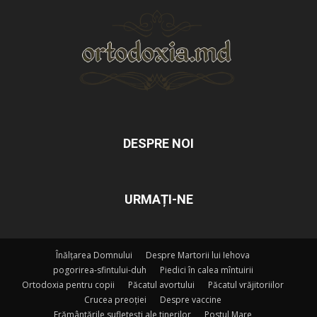
DESPRE NOI
URMAȚI-NE
Înălțarea Domnului
Despre Martorii lui Iehova
pogorirea-sfintului-duh
Piedici în calea mîntuirii
Ortodoxia pentru copii
Păcatul avortului
Păcatul vrăjitoriilor
Crucea preoției
Despre vaccine
Frământările sufletești ale tinerilor
Postul Mare