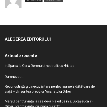
ALEGEREA EDITORULUI
Articole recente
Înălțarea la Cer a Domnului nostru Iisus Hristos
Dumnezeu…
Recunoștință și binecuvântare pentru mamele dătătoare de
viață – din partea preoților Vicariatului Orhei
Marșul pentru viață la cea de-a II-a ediție în s. Lucășeuca, r-l
Orhei: „Pentru viață, cu inimă curată”