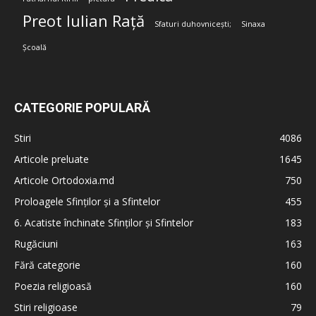
Preot Iulian Rață
Sfaturi duhovnicești;
Sinaxa
Școală
CATEGORIE POPULARĂ
Stiri
4086
Articole preluate
1645
Articole Ortodoxia.md
750
Proloagele Sfinților și a Sfintelor
455
6. Acatiste închinate Sfinților și Sfintelor
183
Rugăciuni
163
Fără categorie
160
Poezia religioasă
160
Stiri religioase
79