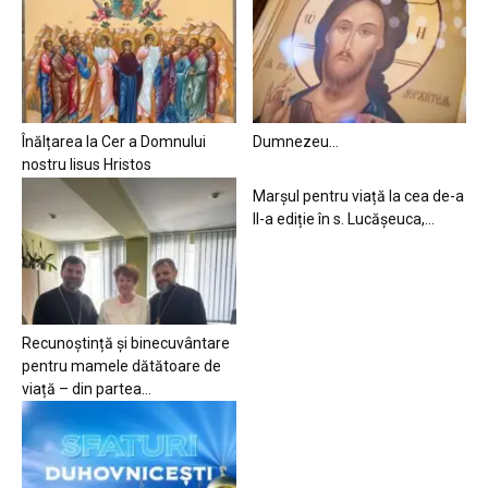
Înălțarea la Cer a Domnului
Dumnezeu…
nostru Iisus Hristos
Marșul pentru viață la cea de-a
II-a ediție în s. Lucășeuca,...
Recunoștință și binecuvântare
pentru mamele dătătoare de
viață – din partea...