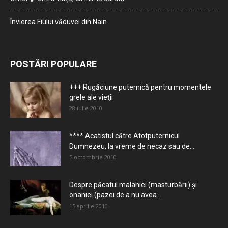
Învierea Fiului văduvei din Nain
POSTĂRI POPULARE
+++ Rugăciune puternică pentru momentele
grele ale vieţii
28 iulie 2010
**** Acatistul către Atotputernicul
Dumnezeu, la vreme de necaz sau de...
5 octombrie 2010
Despre păcatul malahiei (masturbării) şi
onaniei (pazei de a nu avea...
15 aprilie 2010