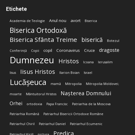
Etichete
Anul nou
avort
Academia de Teologie
Biserica
Biserica Ortodoxă
Biserica Sfânta Treime
biserică
Botezul
dragoste
copil
Coronavirus
Cruce
Conferință
Copii
Dumnezeu
Hristos
Icoana
Ierusalim
Iisus Hristos
Iisus
Ilarion Boian
Israel
Lucășeuca
mamă
Mitropolia
Mitropolia Moldovei;
Nașterea Domnului
moarte
Mântuitorul Hristos
Orhei
ortodoxia
Papa Francisc
Patriarhia de la Moscova
Patriarhia Română
Patriarhul Bisericii Ortodoxe Române
Patriarhul Chiril
Patriarhul Daniel
Patriarhul Ecumenic
Predica
Patriarhul Kirill
pictura