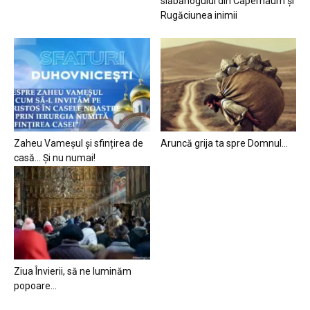
slăbănogului din Capernaum și
Rugăciunea inimii
Zaheu Vameșul și sfințirea de
Aruncă grija ta spre Domnul…
casă… Și nu numai!
Ziua Învierii, să ne luminăm
popoare…