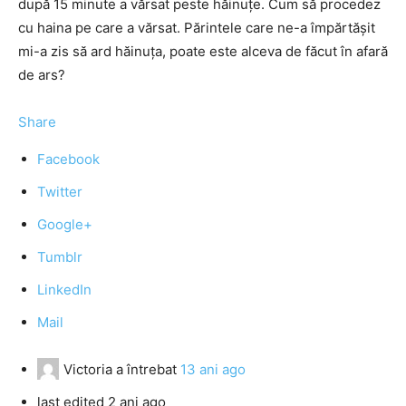
după 15 minute a vărsat peste hăinuţe. Cum să procedez
cu haina pe care a vărsat. Părintele care ne-a împărtăşit
mi-a zis să ard hăinuţa, poate este alceva de făcut în afară
de ars?
Share
Facebook
Twitter
Google+
Tumblr
LinkedIn
Mail
Victoria
a întrebat
13 ani ago
last edited 2 ani ago