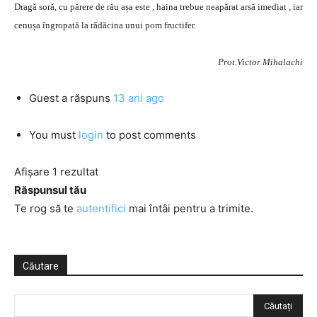
Dragă soră, cu părere de rău așa este , haina trebue neapărat arsă imediat , iar
cenușa îngropată la rădăcina unui pom fructifer.
Prot.Victor Mihalachi
Guest
a răspuns
13 ani ago
You must
login
to post comments
Afișare 1 rezultat
Răspunsul tău
Te rog să te
autentifici
mai întâi pentru a trimite.
Căutare