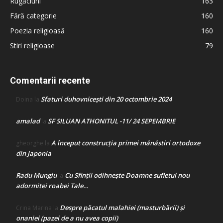
Rugăciuni
163
Fără categorie
160
Poezia religioasă
160
Stiri religioase
79
Comentarii recente
Sfaturi duhovnicești din 20 octombrie 2024
Doina
la
amalad
SF SILUAN ATHONITUL -11/ 24 SEPEMBRIE
la
A început construcţia primei mănăstiri ortodoxe
gheorghe
la
din Japonia
Radu Mungiu
Cu Sfinții odihnește Doamne sufletul nou
la
adormitei roabei Tale…
Despre păcatul malahiei (masturbării) şi
Crina Marina
la
onaniei (pazei de a nu avea copii)