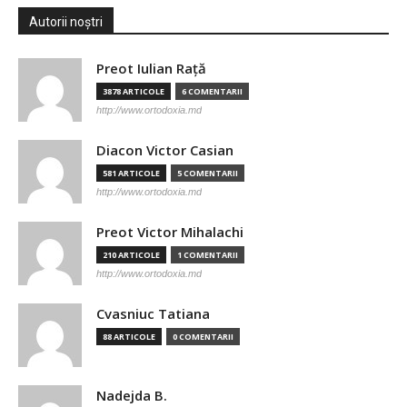
Autorii noștri
Preot Iulian Raţă
3878 ARTICOLE
6 COMENTARII
http://www.ortodoxia.md
Diacon Victor Casian
581 ARTICOLE
5 COMENTARII
http://www.ortodoxia.md
Preot Victor Mihalachi
210 ARTICOLE
1 COMENTARII
http://www.ortodoxia.md
Cvasniuc Tatiana
88 ARTICOLE
0 COMENTARII
Nadejda B.