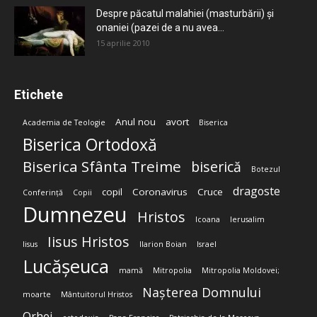
Despre păcatul malahiei (masturbării) şi
onaniei (pazei de a nu avea...
15 aprilie 2010
Etichete
Anul nou
avort
Academia de Teologie
Biserica
Biserica Ortodoxă
Biserica Sfânta Treime
biserică
Botezul
dragoste
copil
Coronavirus
Cruce
Conferință
Copii
Dumnezeu
Hristos
Icoana
Ierusalim
Iisus Hristos
Iisus
Ilarion Boian
Israel
Lucășeuca
mamă
Mitropolia
Mitropolia Moldovei;
Nașterea Domnului
moarte
Mântuitorul Hristos
Orhei