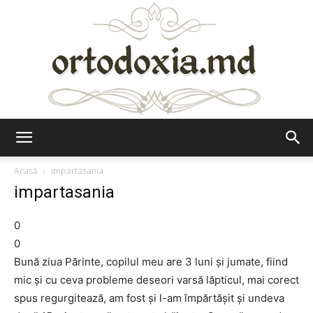
Ortodoxia.md
Acasă
impartasania
impartasania
0
0
Bună ziua Părinte, copilul meu are 3 luni şi jumate, fiind
mic şi cu ceva probleme deseori varsă lăpticul, mai corect
spus regurgitează, am fost şi l-am împărtăşit şi undeva