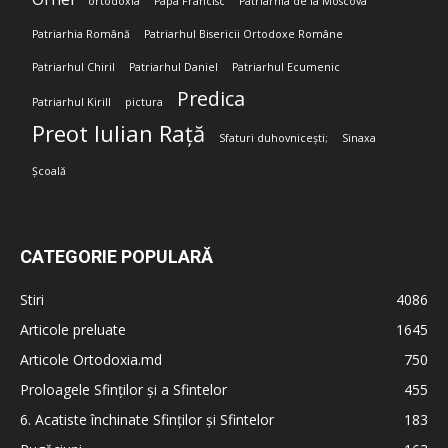
ortodoxia
Papa Francisc
Patriarhia de la Moscova
Patriarhia Română
Patriarhul Bisericii Ortodoxe Române
Patriarhul Chiril
Patriarhul Daniel
Patriarhul Ecumenic
Predica
Patriarhul Kirill
pictura
Preot Iulian Rață
Sfaturi duhovnicești;
Sinaxa
Școală
CATEGORIE POPULARĂ
Stiri
4086
Articole preluate
1645
Articole Ortodoxia.md
750
Proloagele Sfinților și a Sfintelor
455
6. Acatiste închinate Sfinților și Sfintelor
183