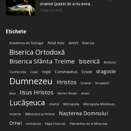
onaniei (pazei de a nu avea...
15 aprilie 2010
Etichete
Anul nou
avort
Academia de Teologie
Biserica
Biserica Ortodoxă
Biserica Sfânta Treime
biserică
Botezul
dragoste
copil
Coronavirus
Cruce
Conferință
Copii
Dumnezeu
Hristos
Icoana
Ierusalim
Iisus Hristos
Iisus
Ilarion Boian
Israel
Lucășeuca
mamă
Mitropolia
Mitropolia Moldovei;
Nașterea Domnului
moarte
Mântuitorul Hristos
Orhei
ortodoxia
Papa Francisc
Patriarhia de la Moscova