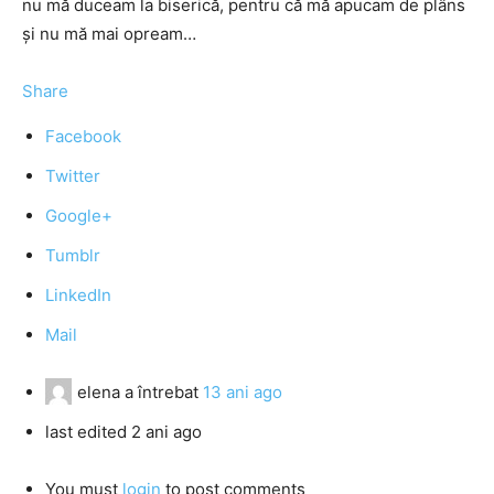
nu mă duceam la biserică, pentru că mă apucam de plâns
și nu mă mai opream…
Share
Facebook
Twitter
Google+
Tumblr
LinkedIn
Mail
elena
a întrebat
13 ani ago
last edited 2 ani ago
You must
login
to post comments