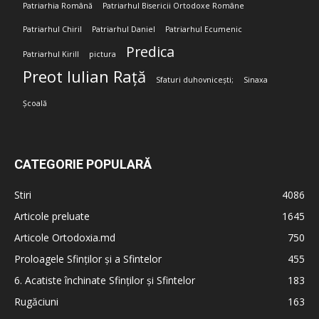
Patriarhia Română
Patriarhul Bisericii Ortodoxe Române
Patriarhul Chiril
Patriarhul Daniel
Patriarhul Ecumenic
Predica
Patriarhul Kirill
pictura
Preot Iulian Rață
Sfaturi duhovnicești;
Sinaxa
Școală
CATEGORIE POPULARĂ
Stiri
4086
Articole preluate
1645
Articole Ortodoxia.md
750
Proloagele Sfinților și a Sfintelor
455
6. Acatiste închinate Sfinților și Sfintelor
183
Rugăciuni
163