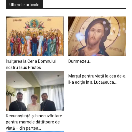
Ultimele articole
Înălțarea la Cer a Domnului
Dumnezeu…
nostru Iisus Hristos
Marșul pentru viață la cea de-a
II-a ediție în s. Lucășeuca,...
Recunoștință și binecuvântare
pentru mamele dătătoare de
viață – din partea...