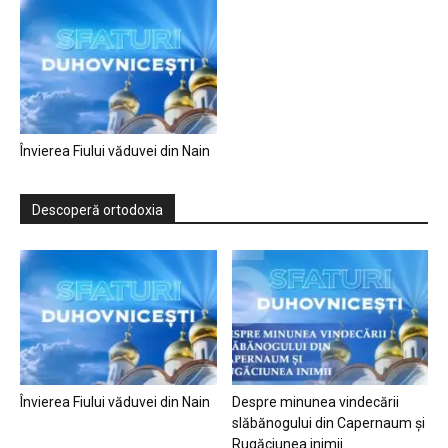
Învierea Fiului văduvei din Nain
Descoperă ortodoxia
Învierea Fiului văduvei din Nain
Despre minunea vindecării
slăbănogului din Capernaum și
Rugăciunea inimii