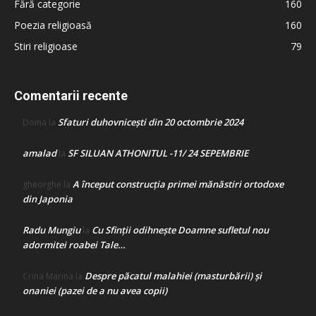
Fără categorie
160
Poezia religioasă
160
Stiri religioase
79
Comentarii recente
Sfaturi duhovnicești din 20 octombrie 2024
Doina
la
amalad
SF SILUAN ATHONITUL -11/ 24 SEPEMBRIE
la
A început construcţia primei mănăstiri ortodoxe
gheorghe
la
din Japonia
Radu Mungiu
Cu Sfinții odihnește Doamne sufletul nou
la
adormitei roabei Tale…
Despre păcatul malahiei (masturbării) şi
Crina Marina
la
onaniei (pazei de a nu avea copii)