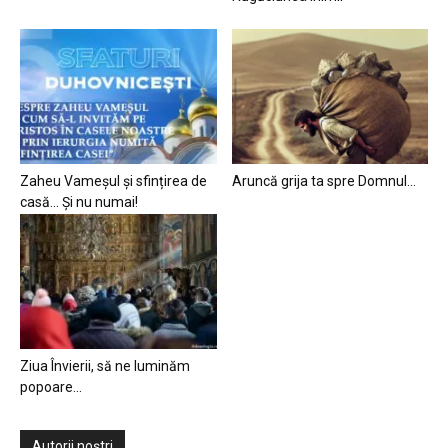
Zaheu Vameșul și sfințirea de
Aruncă grija ta spre Domnul…
casă… Și nu numai!
Ziua Învierii, să ne luminăm
popoare…
Autorii noștri