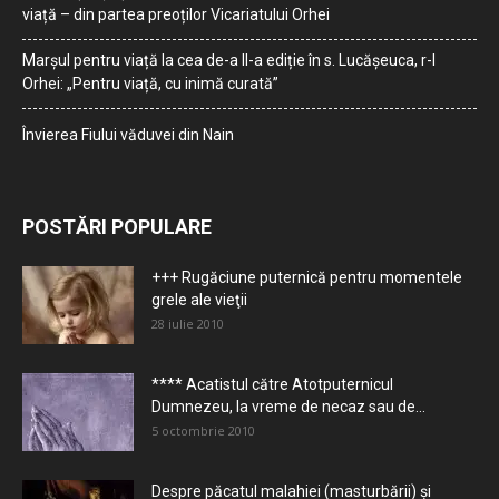
viață – din partea preoților Vicariatului Orhei
Marșul pentru viață la cea de-a II-a ediție în s. Lucășeuca, r-l
Orhei: „Pentru viață, cu inimă curată”
Învierea Fiului văduvei din Nain
POSTĂRI POPULARE
+++ Rugăciune puternică pentru momentele
grele ale vieţii
28 iulie 2010
**** Acatistul către Atotputernicul
Dumnezeu, la vreme de necaz sau de...
5 octombrie 2010
Despre păcatul malahiei (masturbării) şi