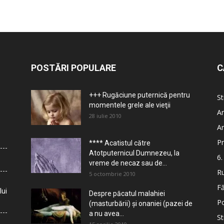
POSTĂRI POPULARE
C
+++ Rugăciune puternică pentru
St
momentele grele ale vieţii
Ar
28 iulie 2010
Ar
Pr
**** Acatistul către
Atotputernicul Dumnezeu, la
6.
vreme de necaz sau de...
Ru
5 octombrie 2010
Fă
lui
Despre păcatul malahiei
Po
(masturbării) şi onaniei (pazei de
a nu avea...
St