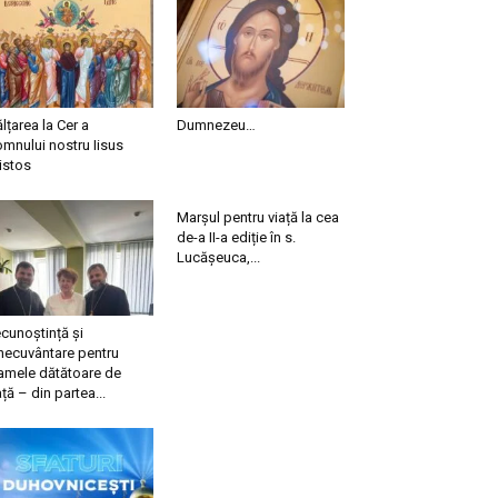
ălțarea la Cer a
Dumnezeu…
mnului nostru Iisus
istos
Marșul pentru viață la cea
de-a II-a ediție în s.
Lucășeuca,...
cunoștință și
necuvântare pentru
mele dătătoare de
ață – din partea...