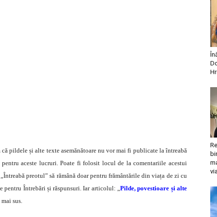
În
Do
Hr
Re
că pildele și alte texte asemănătoare nu vor mai fi publicate la întreabă
bi
ma
 pentru aceste lucruri. Poate fi folosit locul de la comentariile acestui
vi
 „Întreabă preotul” să rămână doar pentru frământările din viața de zi cu
pentru Întrebări și răspunsuri. Iar articolul: „
Pilde, povestioare și alte
e mai sus.