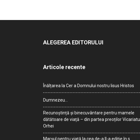
ALEGEREA EDITORULUI
Articole recente
Înălțarea la Cer a Domnului nostru Iisus Hristos
Dumnezeu…
Recunoștință și binecuvântare pentru mamele
dătătoare de viață – din partea preoților Vicariatu
Orhei
Marșul pentru viață la cea de-a II-a ediție în s.