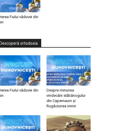
vierea Fiului văduvei din
in
Descoperă ortodoxia
vierea Fiului văduvei din
Despre minunea
in
vindecării slăbănogului
din Capernaum și
Rugăciunea inimii