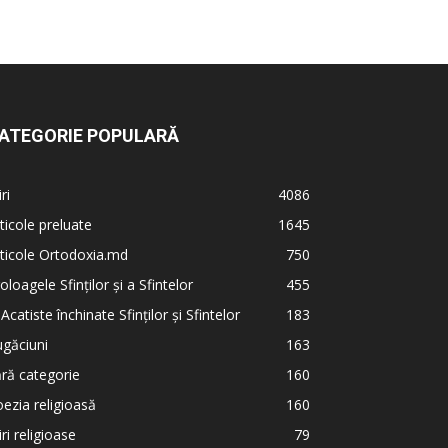
ATEGORIE POPULARĂ
iri
4086
ticole preluate
1645
ticole Ortodoxia.md
750
oloagele Sfinților și a Sfintelor
455
 Acatiste închinate Sfinților și Sfintelor
183
găciuni
163
ră categorie
160
ezia religioasă
160
iri religioase
79