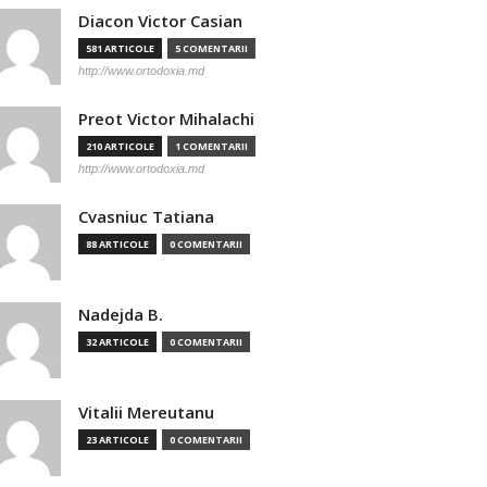
Diacon Victor Casian
581 ARTICOLE
5 COMENTARII
http://www.ortodoxia.md
Preot Victor Mihalachi
210 ARTICOLE
1 COMENTARII
http://www.ortodoxia.md
Cvasniuc Tatiana
88 ARTICOLE
0 COMENTARII
Nadejda B.
32 ARTICOLE
0 COMENTARII
Vitalii Mereutanu
23 ARTICOLE
0 COMENTARII