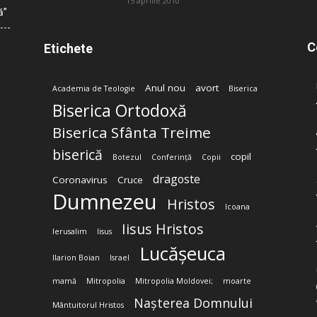
15 aprilie 2010
ă”
C
Etichete
Anul nou
avort
Academia de Teologie
Biserica
Biserica Ortodoxă
Biserica Sfânta Treime
biserică
copil
Botezul
Conferință
Copii
dragoste
Coronavirus
Cruce
Dumnezeu
Hristos
Icoana
Iisus Hristos
Ierusalim
Iisus
Lucășeuca
Ilarion Boian
Israel
mamă
Mitropolia
Mitropolia Moldovei;
moarte
Nașterea Domnului
Mântuitorul Hristos