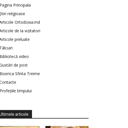
Pagina Principala
Știri religioase
Articole Ortodoxia.md
Articole de la vizitatori
Articole preluate
Tâlcuiri
Bibliotecă video
Gustări de post
Biserica Sfinta Treime
Contacte
Profețiile timpului
Ultimele articole