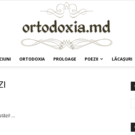
CIUNI
ORTODOXIA
PROLOAGE
POEZII
LĂCAŞURI
Ortodoxia.md
ZI
tăzi! …