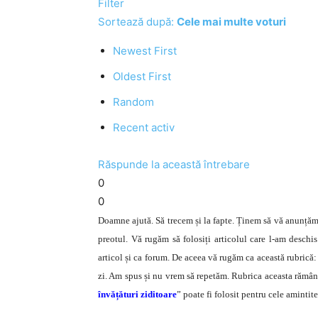
Filter
Sortează după:
Cele mai multe voturi
Newest First
Oldest First
Random
Recent activ
Răspunde la această întrebare
0
0
Doamne ajută. Să trecem și la fapte. Ținem să vă anunțăm 
preotul. Vă rugăm să folosiți articolul care l-am deschis
articol și ca forum. De aceea vă rugăm ca această rubrică:
zi. Am spus și nu vrem să repetăm. Rubrica aceasta rămâne 
învățături ziditoare
” poate fi folosit pentru cele amintit