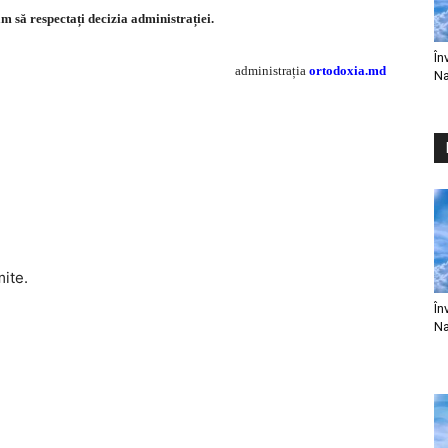
 să respectați decizia administrației.
În
administrația
ortodoxia.md
Na
mite.
În
Na