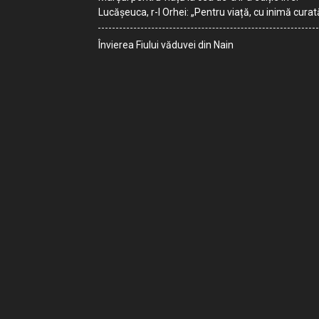
Lucășeuca, r-l Orhei: „Pentru viață, cu inimă curat
Învierea Fiului văduvei din Nain