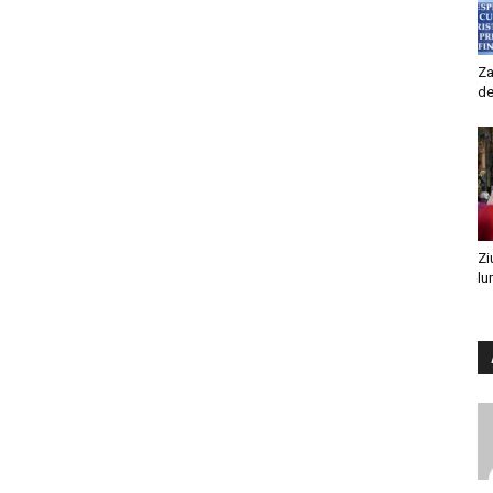
Za
de
Zi
lu