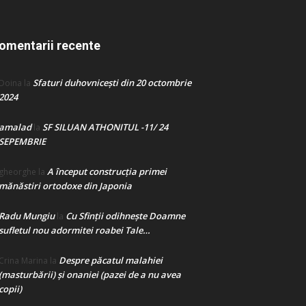
omentarii recente
Sfaturi duhovnicești din 20 octombrie
Doina
la
2024
amalad
SF SILUAN ATHONITUL -11/ 24
la
SEPEMBRIE
A început construcţia primei
gheorghe
la
mănăstiri ortodoxe din Japonia
Radu Mungiu
Cu Sfinții odihnește Doamne
la
sufletul nou adormitei roabei Tale…
Despre păcatul malahiei
Crina Marina
la
(masturbării) şi onaniei (pazei de a nu avea
copii)