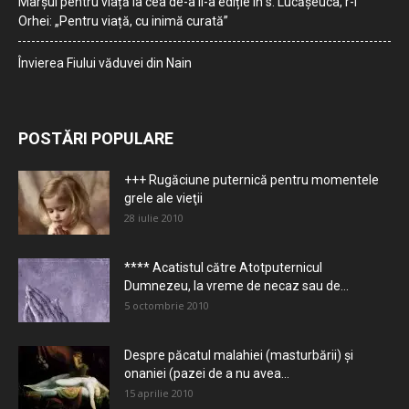
Marșul pentru viață la cea de-a II-a ediție în s. Lucășeuca, r-l
Orhei: „Pentru viață, cu inimă curată”
Învierea Fiului văduvei din Nain
POSTĂRI POPULARE
+++ Rugăciune puternică pentru momentele
grele ale vieţii
28 iulie 2010
**** Acatistul către Atotputernicul
Dumnezeu, la vreme de necaz sau de...
5 octombrie 2010
Despre păcatul malahiei (masturbării) şi
onaniei (pazei de a nu avea...
15 aprilie 2010