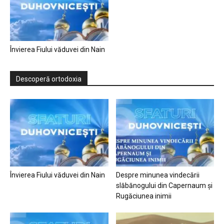
Învierea Fiului văduvei din Nain
Descoperă ortodoxia
Învierea Fiului văduvei din Nain
Despre minunea vindecării
slăbănogului din Capernaum și
Rugăciunea inimii