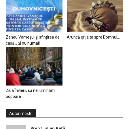
Zaheu Vameșul și sfințirea de
Aruncă grija ta spre Domnul…
casă… Și nu numai!
Ziua Învierii, să ne luminăm
popoare…
Autorii noștri
Preot Iulian Raţă