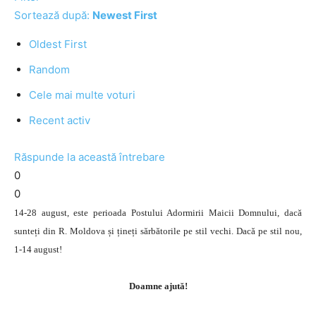
Sortează după:
Newest First
Oldest First
Random
Cele mai multe voturi
Recent activ
Răspunde la această întrebare
0
0
14-28 august, este perioada Postului Adormirii Maicii Domnului, dacă
sunteți din R. Moldova și țineți sărbătorile pe stil vechi. Dacă pe stil nou,
1-14 august!
Doamne ajută!