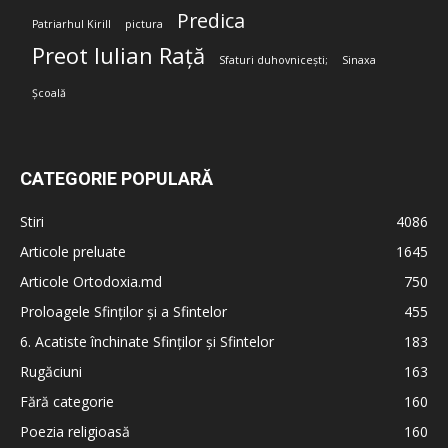
Predica
Patriarhul Kirill
pictura
Preot Iulian Rață
Sfaturi duhovnicești;
Sinaxa
Școală
CATEGORIE POPULARĂ
Stiri
4086
Articole preluate
1645
Articole Ortodoxia.md
750
Proloagele Sfinților și a Sfintelor
455
6. Acatiste închinate Sfinților și Sfintelor
183
Rugăciuni
163
Fără categorie
160
Poezia religioasă
160