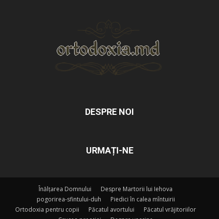
DESPRE NOI
URMAȚI-NE
Înălțarea Domnului
Despre Martorii lui Iehova
pogorirea-sfintului-duh
Piedici în calea mîntuirii
Ortodoxia pentru copii
Păcatul avortului
Păcatul vrăjitoriilor