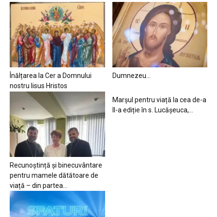
Înălțarea la Cer a Domnului
Dumnezeu…
nostru Iisus Hristos
Marșul pentru viață la cea de-a
II-a ediție în s. Lucășeuca,...
Recunoștință și binecuvântare
pentru mamele dătătoare de
viață – din partea...