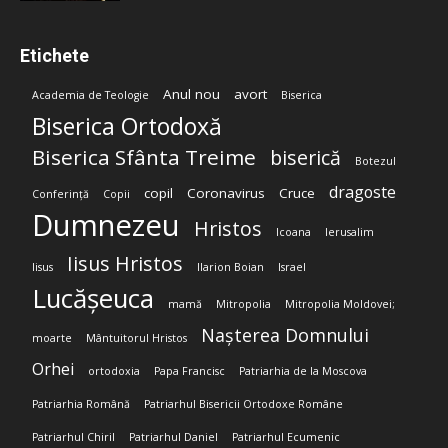
Etichete
Anul nou
avort
Academia de Teologie
Biserica
Biserica Ortodoxă
Biserica Sfânta Treime
biserică
Botezul
dragoste
copil
Coronavirus
Cruce
Conferință
Copii
Dumnezeu
Hristos
Icoana
Ierusalim
Iisus Hristos
Iisus
Ilarion Boian
Israel
Lucășeuca
mamă
Mitropolia
Mitropolia Moldovei;
Nașterea Domnului
moarte
Mântuitorul Hristos
Orhei
ortodoxia
Papa Francisc
Patriarhia de la Moscova
Patriarhia Română
Patriarhul Bisericii Ortodoxe Române
Patriarhul Chiril
Patriarhul Daniel
Patriarhul Ecumenic