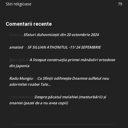
Stiri religioase
79
Comentarii recente
Sfaturi duhovnicești din 20 octombrie 2024
Doina
la
amalad
SF SILUAN ATHONITUL -11/ 24 SEPEMBRIE
la
A început construcţia primei mănăstiri ortodoxe
gheorghe
la
din Japonia
Radu Mungiu
Cu Sfinții odihnește Doamne sufletul nou
la
adormitei roabei Tale…
Despre păcatul malahiei (masturbării) şi
Crina Marina
la
onaniei (pazei de a nu avea copii)