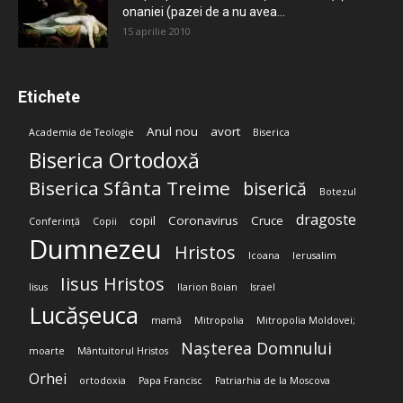
onaniei (pazei de a nu avea...
15 aprilie 2010
Etichete
Anul nou
avort
Academia de Teologie
Biserica
Biserica Ortodoxă
Biserica Sfânta Treime
biserică
Botezul
dragoste
copil
Coronavirus
Cruce
Conferință
Copii
Dumnezeu
Hristos
Icoana
Ierusalim
Iisus Hristos
Iisus
Ilarion Boian
Israel
Lucășeuca
mamă
Mitropolia
Mitropolia Moldovei;
Nașterea Domnului
moarte
Mântuitorul Hristos
Orhei
ortodoxia
Papa Francisc
Patriarhia de la Moscova