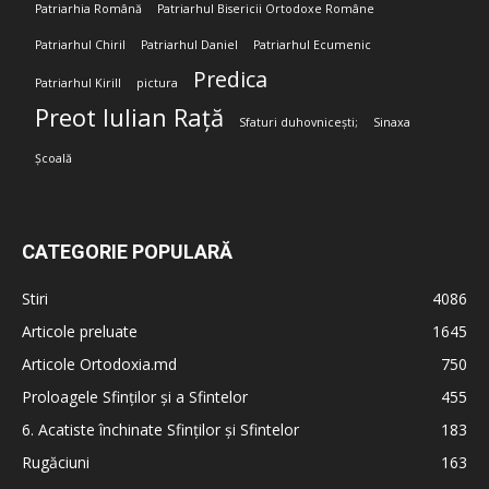
Patriarhia Română
Patriarhul Bisericii Ortodoxe Române
Patriarhul Chiril
Patriarhul Daniel
Patriarhul Ecumenic
Predica
Patriarhul Kirill
pictura
Preot Iulian Rață
Sfaturi duhovnicești;
Sinaxa
Școală
CATEGORIE POPULARĂ
Stiri
4086
Articole preluate
1645
Articole Ortodoxia.md
750
Proloagele Sfinților și a Sfintelor
455
6. Acatiste închinate Sfinților și Sfintelor
183
Rugăciuni
163