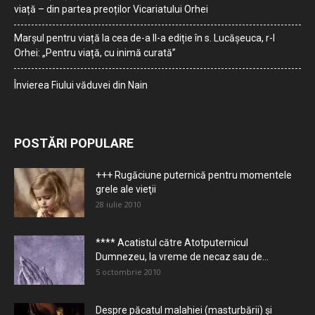
viață – din partea preoților Vicariatului Orhei
Marșul pentru viață la cea de-a II-a ediție în s. Lucășeuca, r-l
Orhei: „Pentru viață, cu inimă curată”
Învierea Fiului văduvei din Nain
POSTĂRI POPULARE
+++ Rugăciune puternică pentru momentele
grele ale vieţii
28 iulie 2010
**** Acatistul către Atotputernicul
Dumnezeu, la vreme de necaz sau de...
5 octombrie 2010
Despre păcatul malahiei (masturbării) şi