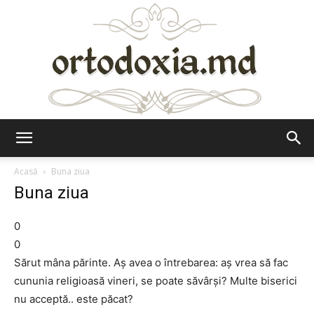
Ortodoxia.md
Acasă
Buna ziua
Buna ziua
0
0
Sărut mâna părinte. Aș avea o întrebarea: aș vrea să fac
cununia religioasă vineri, se poate săvârși? Multe biserici
nu acceptă.. este păcat?