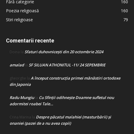
Fără categorie
160
Poezia religioasă
160
Stiri religioase
79
Comentarii recente
Sfaturi duhovnicești din 20 octombrie 2024
Doina
la
amalad
SF SILUAN ATHONITUL -11/ 24 SEPEMBRIE
la
A început construcţia primei mănăstiri ortodoxe
gheorghe
la
din Japonia
Radu Mungiu
Cu Sfinții odihnește Doamne sufletul nou
la
adormitei roabei Tale…
Despre păcatul malahiei (masturbării) şi
Crina Marina
la
onaniei (pazei de a nu avea copii)