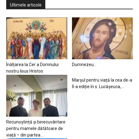
Ultimele articole
Înălțarea la Cer a Domnului
Dumnezeu…
nostru Iisus Hristos
Marșul pentru viață la cea de-a
II-a ediție în s. Lucășeuca,...
Recunoștință și binecuvântare
pentru mamele dătătoare de
viață – din partea...