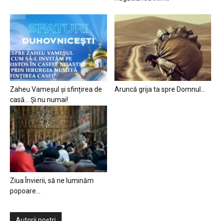
Zaheu Vameșul și sfințirea de
Aruncă grija ta spre Domnul…
casă… Și nu numai!
Ziua Învierii, să ne luminăm
popoare…
Autorii noștri