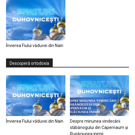
Învierea Fiului văduvei din Nain
Descoperă ortodoxia
Învierea Fiului văduvei din Nain
Despre minunea vindecării
slăbănogului din Capernaum și
Rugăciunea inimii