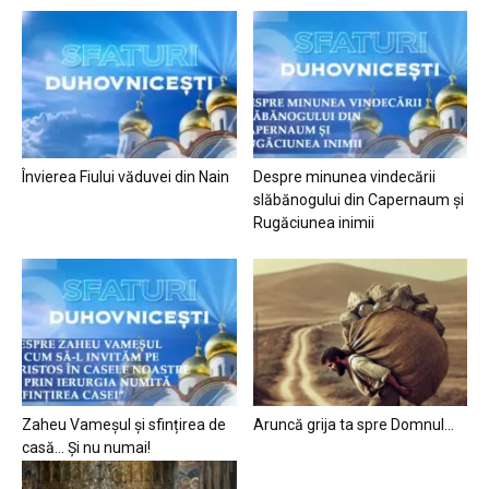
Învierea Fiului văduvei din Nain
Despre minunea vindecării
slăbănogului din Capernaum și
Rugăciunea inimii
Zaheu Vameșul și sfințirea de
Aruncă grija ta spre Domnul…
casă… Și nu numai!