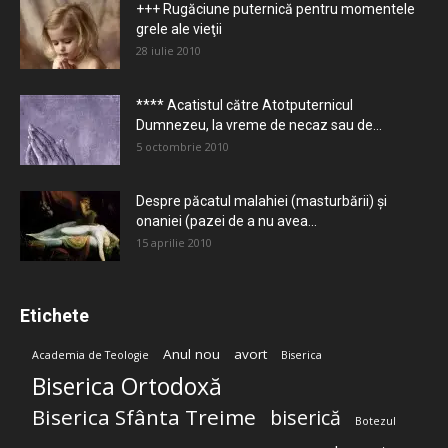
+++ Rugăciune puternică pentru momentele
grele ale vieţii
28 iulie 2010
**** Acatistul către Atotputernicul
Dumnezeu, la vreme de necaz sau de...
5 octombrie 2010
Despre păcatul malahiei (masturbării) şi
onaniei (pazei de a nu avea...
15 aprilie 2010
Etichete
Anul nou
avort
Academia de Teologie
Biserica
Biserica Ortodoxă
Biserica Sfânta Treime
biserică
Botezul