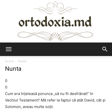
Ortodoxia.md
Acasă
Nunta
Nunta
0
0
Cum era înțeleasă porunca „să nu fii desfrânat!” în
Vechiul Testament? Mă refer la faptul că atât David, cât și
Solomon, aveau multe soții.