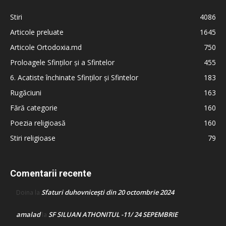
Stiri
4086
Articole preluate
1645
Articole Ortodoxia.md
750
Proloagele Sfinților și a Sfintelor
455
6. Acatiste închinate Sfinților și Sfintelor
183
Rugăciuni
163
Fără categorie
160
Poezia religioasă
160
Stiri religioase
79
Comentarii recente
Sfaturi duhovnicești din 20 octombrie 2024
Doina
la
amalad
SF SILUAN ATHONITUL -11/ 24 SEPEMBRIE
la