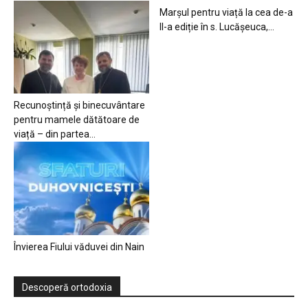
Marșul pentru viață la cea de-a
II-a ediție în s. Lucășeuca,...
Recunoștință și binecuvântare
pentru mamele dătătoare de
viață – din partea...
Învierea Fiului văduvei din Nain
Descoperă ortodoxia