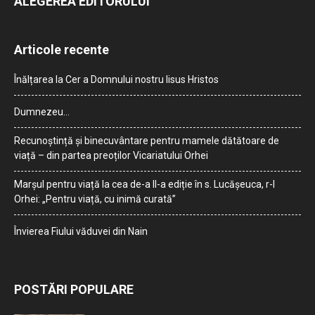
ALEGEREA EDITORULUI
Articole recente
Înălțarea la Cer a Domnului nostru Iisus Hristos
Dumnezeu…
Recunoștință și binecuvântare pentru mamele dătătoare de
viață – din partea preoților Vicariatului Orhei
Marșul pentru viață la cea de-a II-a ediție în s. Lucășeuca, r-l
Orhei: „Pentru viață, cu inimă curată”
Învierea Fiului văduvei din Nain
POSTĂRI POPULARE