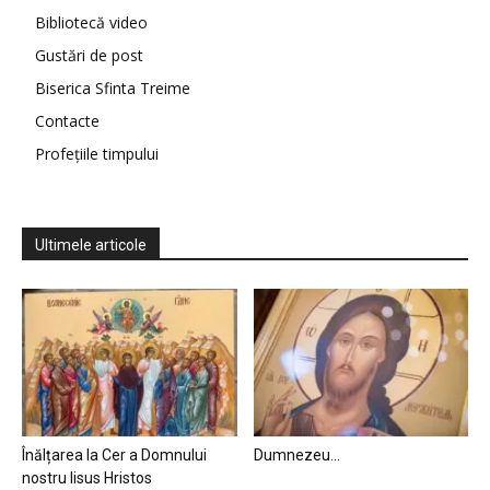
Bibliotecă video
Gustări de post
Biserica Sfinta Treime
Contacte
Profețiile timpului
Ultimele articole
Înălțarea la Cer a Domnului
Dumnezeu…
nostru Iisus Hristos