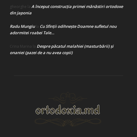
A început construcţia primei mănăstiri ortodoxe
gheorghe
la
din Japonia
Radu Mungiu
Cu Sfinții odihnește Doamne sufletul nou
la
adormitei roabei Tale…
Despre păcatul malahiei (masturbării) şi
Crina Marina
la
onaniei (pazei de a nu avea copii)