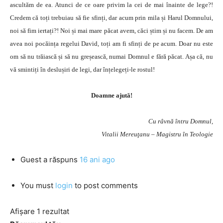
ascultăm de ea. Atunci de ce oare privim la cei de mai înainte de lege?!
Credem că toți trebuiau să fie sfinți, dar acum prin mila și Harul Domnului,
noi să fim iertați?! Noi și mai mare păcat avem, căci știm și nu facem. De am
avea noi pocăința regelui David, toți am fi sfinți de pe acum. Doar nu este
om să nu trăiască și să nu greșească, numai Domnul e fără păcat. Așa că, nu
vă smintiți în deslușiri de legi, dar înțelegeți-le rostul!
Doamne ajută!
Cu râvnă întru Domnul,
Vitalii Mereuţanu – Magistru în Teologie
Guest
a răspuns
16 ani ago
You must
login
to post comments
Afișare 1 rezultat