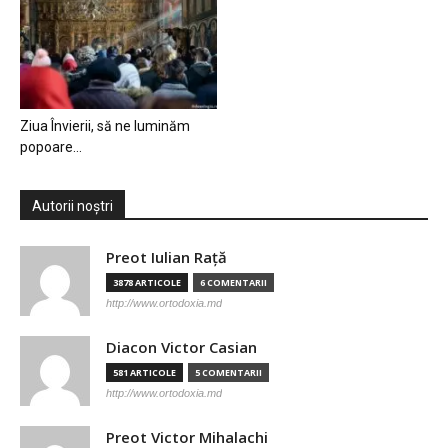
Ziua Învierii, să ne luminăm
popoare…
Autorii noștri
Preot Iulian Raţă
3878 ARTICOLE
6 COMENTARII
http://www.ortodoxia.md
Diacon Victor Casian
581 ARTICOLE
5 COMENTARII
http://www.ortodoxia.md
Preot Victor Mihalachi