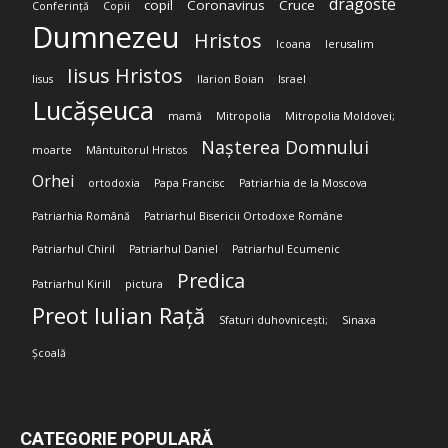
dragoste
copil
Coronavirus
Cruce
Conferință
Copii
Dumnezeu
Hristos
Icoana
Ierusalim
Iisus Hristos
Iisus
Ilarion Boian
Israel
Lucășeuca
mamă
Mitropolia
Mitropolia Moldovei;
Nașterea Domnului
moarte
Mântuitorul Hristos
Orhei
ortodoxia
Papa Francisc
Patriarhia de la Moscova
Patriarhia Română
Patriarhul Bisericii Ortodoxe Române
Patriarhul Chiril
Patriarhul Daniel
Patriarhul Ecumenic
Predica
Patriarhul Kirill
pictura
Preot Iulian Rață
Sfaturi duhovnicești;
Sinaxa
Școală
CATEGORIE POPULARĂ