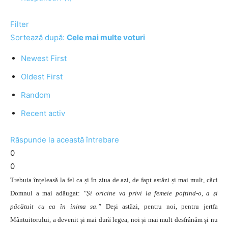
Filter
Sortează după:
Cele mai multe voturi
Newest First
Oldest First
Random
Recent activ
Răspunde la această întrebare
0
0
Trebuia înțeleasă la fel ca și în ziua de azi, de fapt astăzi și mai mult, căci
Domnul a mai adăugat:
”Și oricine va privi la femeie poftind-o, a și
păcătuit cu ea în inima sa.”
Deși astăzi, pentru noi, pentru jertfa
Mântuitorului, a devenit și mai dură legea, noi și mai mult desfrânăm și nu