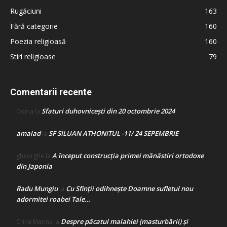
Rugăciuni
163
Fără categorie
160
Poezia religioasă
160
Stiri religioase
79
Comentarii recente
Sfaturi duhovnicești din 20 octombrie 2024
Doina
la
amalad
SF SILUAN ATHONITUL -11/ 24 SEPEMBRIE
la
A început construcţia primei mănăstiri ortodoxe
gheorghe
la
din Japonia
Radu Mungiu
Cu Sfinții odihnește Doamne sufletul nou
la
adormitei roabei Tale…
Despre păcatul malahiei (masturbării) şi
Crina Marina
la