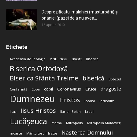
Despre păcatul malahiei (masturbării) şi
onaniei (pazei de a nu avea...
15 aprilie 2010
Etichete
Anul nou
avort
Academia de Teologie
Biserica
Biserica Ortodoxă
Biserica Sfânta Treime
biserică
Botezul
dragoste
copil
Coronavirus
Cruce
Conferință
Copii
Dumnezeu
Hristos
Icoana
Ierusalim
Iisus Hristos
Iisus
Ilarion Boian
Israel
Lucășeuca
mamă
Mitropolia
Mitropolia Moldovei;
Nașterea Domnului
moarte
Mântuitorul Hristos