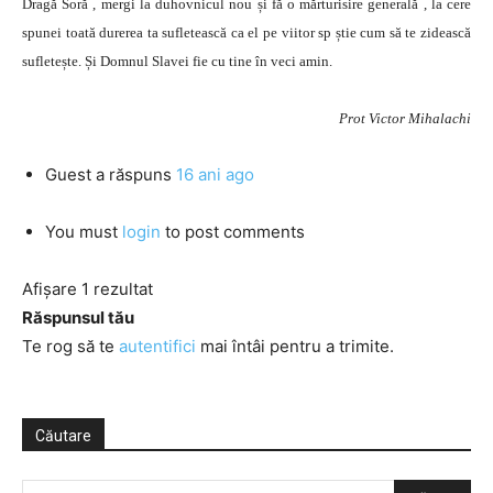
Dragă Soră , mergi la duhovnicul nou și fă o mărturisire generală , la cere
spunei toată durerea ta sufletească ca el pe viitor sp știe cum să te zidească
sufletește. Și Domnul Slavei fie cu tine în veci amin.
Prot Victor Mihalachi
Guest
a răspuns
16 ani ago
You must
login
to post comments
Afișare 1 rezultat
Răspunsul tău
Te rog să te
autentifici
mai întâi pentru a trimite.
Căutare