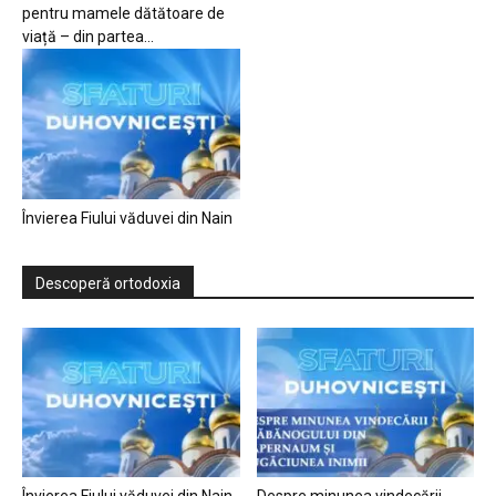
pentru mamele dătătoare de
viață – din partea...
Învierea Fiului văduvei din Nain
Descoperă ortodoxia
Învierea Fiului văduvei din Nain
Despre minunea vindecării