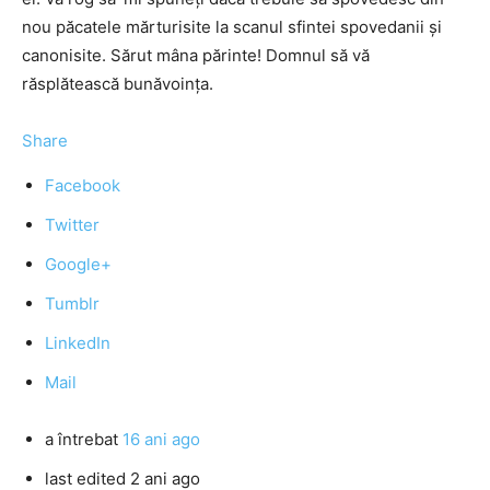
nou păcatele mărturisite la scanul sfintei spovedanii și
canonisite. Sărut mâna părinte! Domnul să vă
răsplătească bunăvoința.
Share
Facebook
Twitter
Google+
Tumblr
LinkedIn
Mail
a întrebat
16 ani ago
last edited 2 ani ago