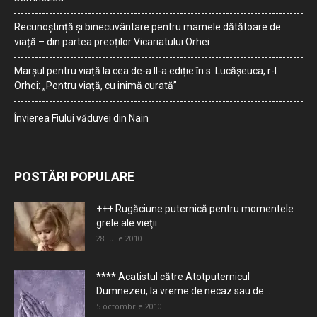
Recunoștință și binecuvântare pentru mamele dătătoare de
viață – din partea preoților Vicariatului Orhei
Marșul pentru viață la cea de-a II-a ediție în s. Lucășeuca, r-l
Orhei: „Pentru viață, cu inimă curată”
Învierea Fiului văduvei din Nain
POSTĂRI POPULARE
+++ Rugăciune puternică pentru momentele
grele ale vieţii
28 iulie 2010
**** Acatistul către Atotputernicul
Dumnezeu, la vreme de necaz sau de...
5 octombrie 2010