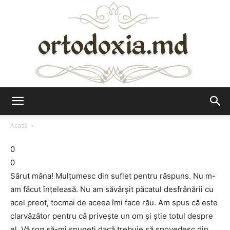
Ortodoxia.md
Acasă
0
0
Sărut mâna! Mulțumesc din suflet pentru răspuns. Nu m-
am făcut înțeleasă. Nu am săvârșit păcatul desfrânării cu
acel preot, tocmai de aceea îmi face rău. Am spus că este
clarvăzător pentru că privește un om și știe totul despre
el. Vă rog să-mi spuneți dacă trebuie să spovedesc din