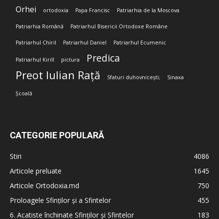
Orhei
ortodoxia
Papa Francisc
Patriarhia de la Moscova
Patriarhia Română
Patriarhul Bisericii Ortodoxe Române
Patriarhul Chiril
Patriarhul Daniel
Patriarhul Ecumenic
Predica
Patriarhul Kirill
pictura
Preot Iulian Rață
Sfaturi duhovnicești;
Sinaxa
Școală
CATEGORIE POPULARĂ
Stiri
4086
Articole preluate
1645
Articole Ortodoxia.md
750
Proloagele Sfinților și a Sfintelor
455
6. Acatiste închinate Sfinților și Sfintelor
183