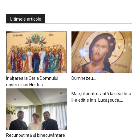
Ultimele articole
Înălțarea la Cer a Domnului
Dumnezeu…
nostru Iisus Hristos
Marșul pentru viață la cea de-a
II-a ediție în s. Lucășeuca,...
Recunoștință și binecuvântare