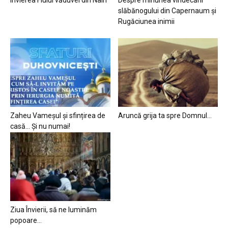
slăbănogului din Capernaum și
Rugăciunea inimii
Zaheu Vameșul și sfințirea de
Aruncă grija ta spre Domnul…
casă… Și nu numai!
Ziua Învierii, să ne luminăm
popoare…