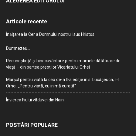
ALEGEREA EDITORULUI
Articole recente
Înălțarea la Cer a Domnului nostru Iisus Hristos
Dumnezeu…
Recunoștință și binecuvântare pentru mamele dătătoare de
viață – din partea preoților Vicariatului Orhei
Marșul pentru viață la cea de-a II-a ediție în s. Lucășeuca, r-l
Orhei: „Pentru viață, cu inimă curată”
Învierea Fiului văduvei din Nain
POSTĂRI POPULARE