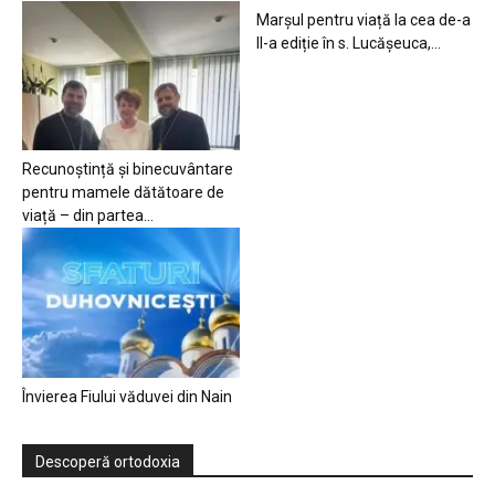
Marșul pentru viață la cea de-a
II-a ediție în s. Lucășeuca,...
Recunoștință și binecuvântare
pentru mamele dătătoare de
viață – din partea...
Învierea Fiului văduvei din Nain
Descoperă ortodoxia