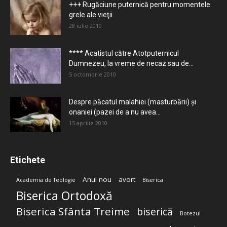
+++ Rugăciune puternică pentru momentele
grele ale vieţii
28 iulie 2010
**** Acatistul către Atotputernicul
Dumnezeu, la vreme de necaz sau de...
5 octombrie 2010
Despre păcatul malahiei (masturbării) şi
onaniei (pazei de a nu avea...
15 aprilie 2010
Etichete
Anul nou
avort
Academia de Teologie
Biserica
Biserica Ortodoxă
Biserica Sfânta Treime
biserică
Botezul