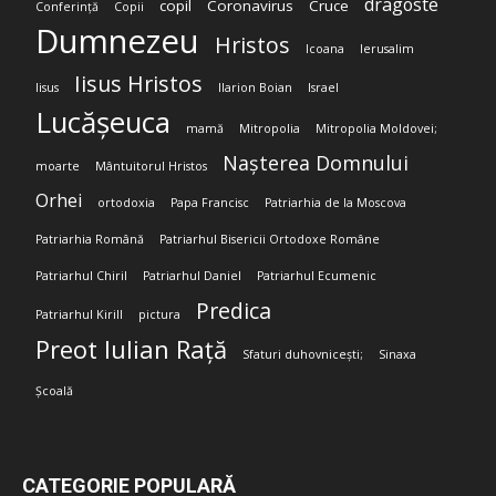
dragoste
copil
Coronavirus
Cruce
Conferință
Copii
Dumnezeu
Hristos
Icoana
Ierusalim
Iisus Hristos
Iisus
Ilarion Boian
Israel
Lucășeuca
mamă
Mitropolia
Mitropolia Moldovei;
Nașterea Domnului
moarte
Mântuitorul Hristos
Orhei
ortodoxia
Papa Francisc
Patriarhia de la Moscova
Patriarhia Română
Patriarhul Bisericii Ortodoxe Române
Patriarhul Chiril
Patriarhul Daniel
Patriarhul Ecumenic
Predica
Patriarhul Kirill
pictura
Preot Iulian Rață
Sfaturi duhovnicești;
Sinaxa
Școală
CATEGORIE POPULARĂ