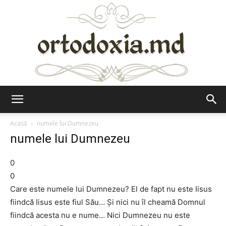
Ortodoxia.md
Acasă
numele lui Dumnezeu
numele lui Dumnezeu
0
0
Care este numele lui Dumnezeu? El de fapt nu este Iisus
fiindcă Iisus este fiul Său… Și nici nu îl cheamă Domnul
fiindcă acesta nu e nume… Nici Dumnezeu nu este