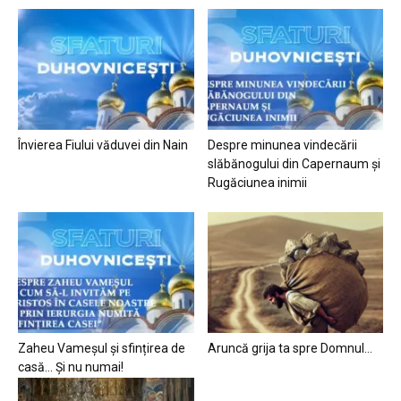
Învierea Fiului văduvei din Nain
Despre minunea vindecării
slăbănogului din Capernaum și
Rugăciunea inimii
Zaheu Vameșul și sfințirea de
Aruncă grija ta spre Domnul…
casă… Și nu numai!