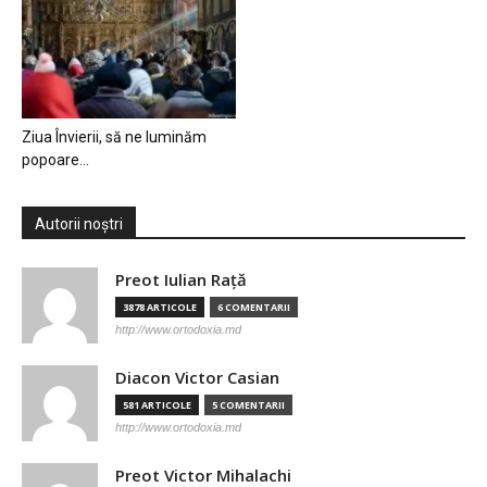
Ziua Învierii, să ne luminăm
popoare…
Autorii noștri
Preot Iulian Raţă
3878 ARTICOLE
6 COMENTARII
http://www.ortodoxia.md
Diacon Victor Casian
581 ARTICOLE
5 COMENTARII
http://www.ortodoxia.md
Preot Victor Mihalachi