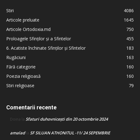
Stiri
4086
Articole preluate
1645
Articole Ortodoxia.md
750
Proloagele Sfinților și a Sfintelor
455
6. Acatiste închinate Sfinților și Sfintelor
183
Rugăciuni
163
Fără categorie
160
Poezia religioasă
160
Stiri religioase
79
Comentarii recente
Sfaturi duhovnicești din 20 octombrie 2024
Doina
la
amalad
SF SILUAN ATHONITUL -11/ 24 SEPEMBRIE
la