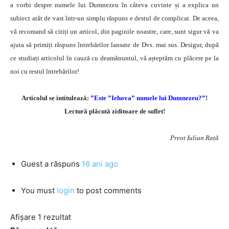
a vorbi despre numele lui Dumnezeu în câteva cuvinte și a explica un
subiect atât de vast într-un simplu răspuns e destul de complicat. De aceea,
vă recomand să citiți un articol, din paginile noastre, care, sunt sigur vă va
ajuta să primiți răspuns întrebărilor lansate de Dvs. mai sus. Desigur, după
ce studiați articolul în cauză cu deamănuntul, vă așteptăm cu plăcere pe la
noi cu restul întrebărilor!
Articolul se intitulează:
”Este ”Iehova” numele lui Dumnezeu?”
!
Lectură plăcută ziditoare de suflet!
Preot Iulian Rață
Guest
a răspuns
16 ani ago
You must
login
to post comments
Afișare 1 rezultat