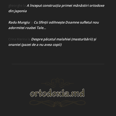
A început construcţia primei mănăstiri ortodoxe
gheorghe
la
din Japonia
Radu Mungiu
Cu Sfinții odihnește Doamne sufletul nou
la
adormitei roabei Tale…
Despre păcatul malahiei (masturbării) şi
Crina Marina
la
onaniei (pazei de a nu avea copii)